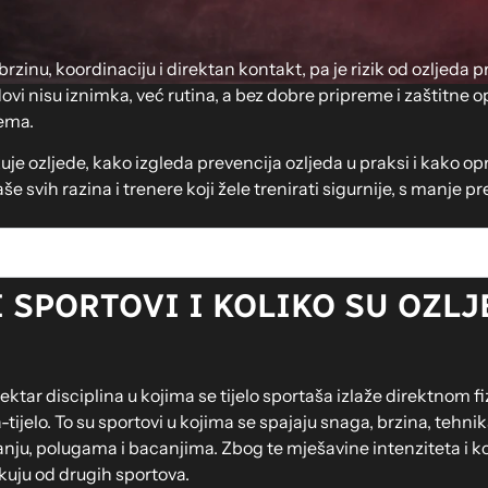
rzinu, koordinaciju i direktan kontakt, pa je rizik od ozljeda 
dovi nisu iznimka, već rutina, a bez dobre pripreme i zaštitne
lema.
uje ozljede, kako izgleda prevencija ozljeda u praksi i kako 
aše svih razina i trenere koji žele trenirati sigurnije, s manje
 SPORTOVI I KOLIKO SU OZLJ
ektar disciplina u kojima se tijelo sportaša izlaže direktnom 
ijelo. To su sportovi u kojima se spajaju snaga, brzina, tehnika,
nju, polugama i bacanjima. Zbog te mješavine intenziteta i ko
likuju od drugih sportova.