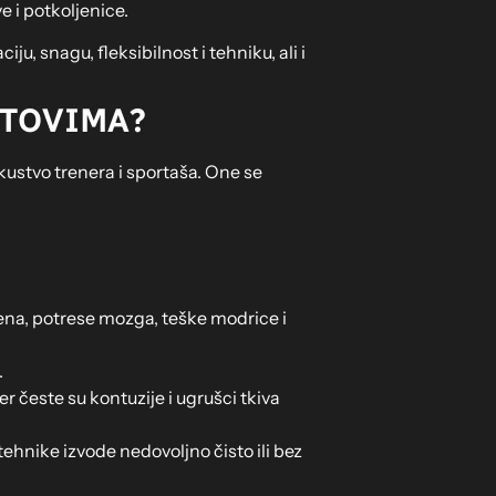
 i potkoljenice.
u, snagu, fleksibilnost i tehniku, ali i
RTOVIMA?
skustvo trenera i sportaša. One se
ena, potrese mozga, teške modrice i
.
r česte su kontuzije i ugrušci tkiva
tehnike izvode nedovoljno čisto ili bez