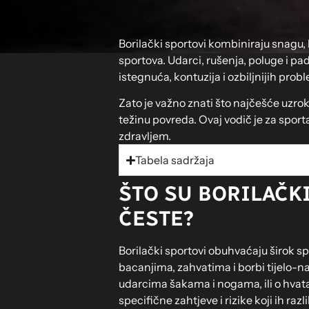
Borilački sportovi kombiniraju snagu, b
sportova. Udarci, rušenja, poluge i pa
istegnuća, kontuzija i ozbiljnijih prob
Zato je važno znati što najčešće uzrok
težinu povreda. Ovaj vodič je za sport
zdravljem.
Tabela sadržaja
ŠTO SU BORILAČKI
ČESTE?
Borilački sportovi obuhvaćaju širok sp
bacanjima, zahvatima i borbi tijelo-na-t
udarcima šakama i nogama, ili o hvata
specifične zahtjeve i rizike koji ih raz