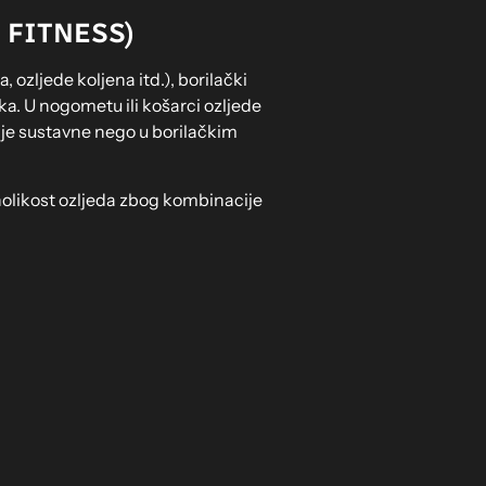
 FITNESS)
ozljede koljena itd.), borilački
ka. U nogometu ili košarci ozljede
nje sustavne nego u borilačkim
aznolikost ozljeda zbog kombinacije