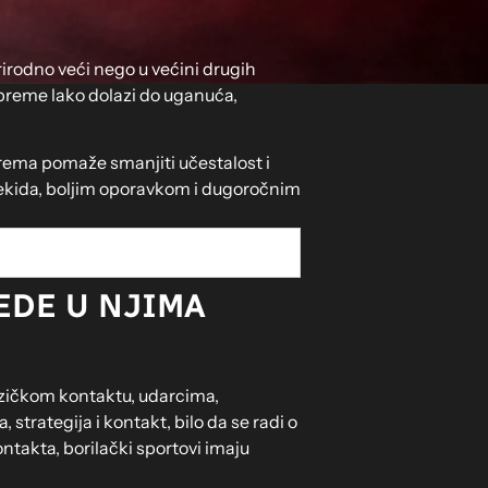
prirodno veći nego u većini drugih
 opreme lako dolazi do uganuća,
oprema pomaže smanjiti učestalost i
 prekida, boljim oporavkom i dugoročnim
EDE U NJIMA
fizičkom kontaktu, udarcima,
 strategija i kontakt, bilo da se radi o
ntakta, borilački sportovi imaju