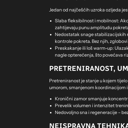
Jedan od najčešćih uzroka ozljeda jest
Slaba fleksibilnost i mobilnost: Ako
zahtijevaju punu amplitudu pokret
Nedostatak snage stabilizacijskih m
kontrole pokreta. Bez njih, zglobovi
Preskakanje ili loš warm-up: Ulazak
nagle opterećenja, što povećava ri
PRETRENIRANOST, UM
Pretreniranost je stanje u kojem tije
umorom, smanjenom koordinacijom i 
Kronični zamor smanjuje koncentra
Prevelik volumen i intenzitet tren
Nedovoljno sna i regeneracije – bez
NEISPRAVNA TEHNIK