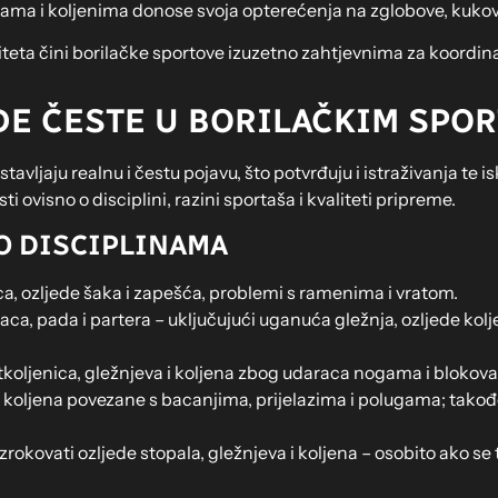
ama i koljenima donose svoja opterećenja na zglobove, kukove
teta čini borilačke sportove izuzetno zahtjevnima za koordinacij
DE ČESTE U BORILAČKIM SPO
vljaju realnu i čestu pojavu, što potvrđuju i istraživanja te i
osti ovisno o disciplini, razini sportaša i kvaliteti pripreme.
O DISCIPLINAMA
ca, ozljede šaka i zapešća, problemi s ramenima i vratom.
a, pada i partera – uključujući uganuća gležnja, ozljede kolj
tkoljenica, gležnjeva i koljena zbog udaraca nogama i blokova
 i koljena povezane s bacanjima, prijelazima i polugama; takođe
okovati ozljede stopala, gležnjeva i koljena – osobito ako se 