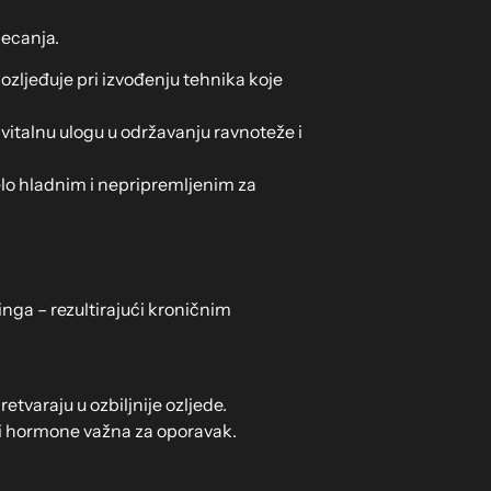
jecanja.
e ozljeđuje pri izvođenju tehnika koje
 vitalnu ulogu u održavanju ravnoteže i
jelo hladnim i nepripremljenim za
nga – rezultirajući kroničnim
varaju u ozbiljnije ozljede.
iti hormone važna za oporavak.