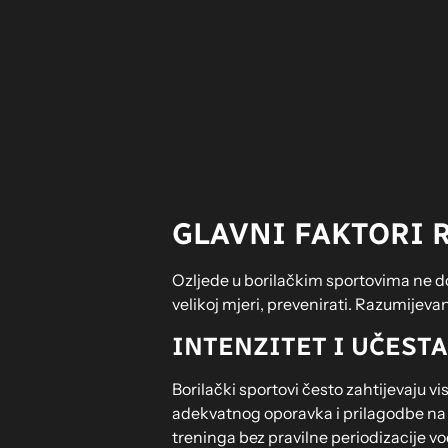
GLAVNI FAKTORI 
Ozljede u borilačkim sportovima ne dog
velikoj mjeri, prevenirati. Razumijevan
INTENZITET I UČEST
Borilački sportovi često zahtijevaju vi
adekvatnog oporavka i prilagodbe na šo
treninga bez pravilne periodizacije vod