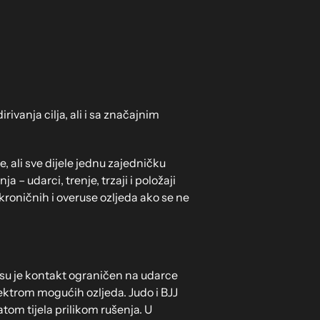
ivanja cilja, ali i sa značajnim
, ali sve dijele jednu zajedničku
– udarci, trenje, trzaji i položaji
kroničnih i overuse ozljeda ako se ne
boksu je kontakt ograničen na udarce
spektrom mogućih ozljeda. Judo i BJJ
tom tijela prilikom rušenja. U