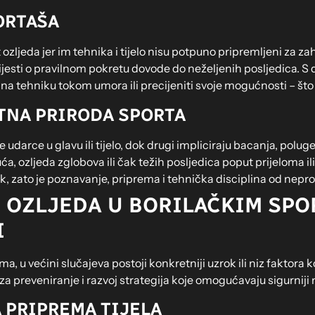
ORTAŠA
zljeda jer im tehnika i tijelo nisu potpuno pripremljeni za zah
jesti o pravilnom pokretu dovode do neželjenih posljedica. S d
na tehniku tokom umora ili precijeniti svoje mogućnosti – što 
KTNA PRIRODA SPORTA
udarce u glavu ili tijelo, dok drugi impliciraju bacanja, poluge
a, ozljeda zglobova ili čak težih posljedica poput prijeloma i
ik, zato je poznavanje, priprema i tehnička disciplina od nepro
 OZLJEDA U BORILAČKIM SP
I
, u većini slučajeva postoji konkretniji uzrok ili niz faktora k
za preveniranje i razvoj strategija koje omogućavaju sigurniji
 PRIPREMA TIJELA