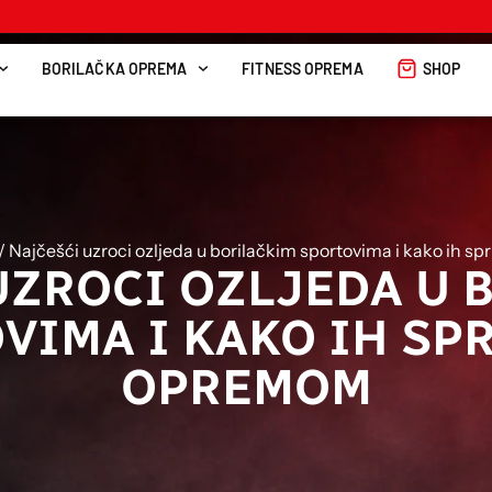
BORILAČKA OPREMA
FITNESS OPREMA
SHOP
/ Najčešći uzroci ozljeda u borilačkim sportovima i kako ih sp
UZROCI OZLJEDA U 
VIMA I KAKO IH SPR
OPREMOM