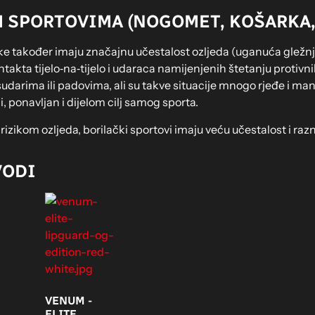
 SPORTOVIMA (NOGOMET, KOŠARKA,
e također imaju značajnu učestalost ozljeda (uganuća gležnja, 
ntakta tijelo‑na‑tijelo i udaraca namijenjenih štetanju protivni
udarima ili padovima, ali su takve situacije mnogo rjeđe i ma
, ponavljan i dijelom cilj samog sporta.
s rizikom ozljeda, borilački sportovi imaju veću učestalost i r
VODI
VENUM -
ELITE