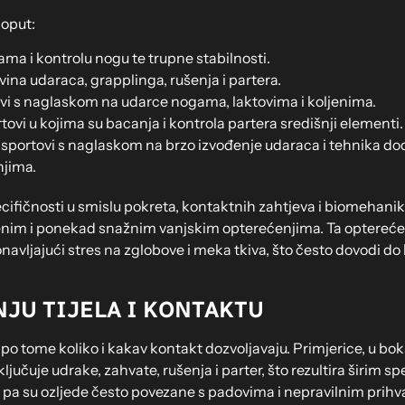
poput:
ma i kontrolu nogu te trupne stabilnosti.
na udaraca, grapplinga, rušenja i partera.
ovi s naglaskom na udarce nogama, laktovima i koljenima.
ortovi u kojima su bacanja i kontrola partera središnji elementi.
 sportovi s naglaskom na brzo izvođenje udaraca i tehnika dodir
jima.
cifičnosti u smislu pokreta, kontaktnih zahtjeva i biomehanike
ljenim i ponekad snažnim vanjskim opterećenjima. Ta opterećenja 
navljajući stres na zglobove i meka tkiva, što često dovodi do 
NJU TIJELA I KONTAKTU
 se po tome koliko i kakav kontakt dozvoljavaju. Primjerice, u 
ljučuje udrake, zahvate, rušenja i parter, što rezultira širim 
 pa su ozljede često povezane s padovima i nepravilnim prihva