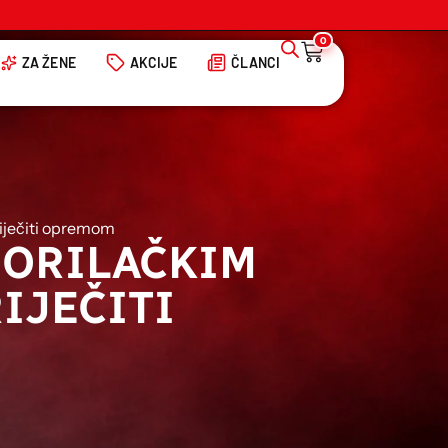
0
ZA ŽENE
AKCIJE
ČLANCI
riječiti opremom
BORILAČKIM
IJEČITI