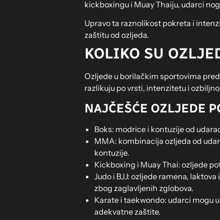
kickboxingu i Muay Thaiju, udarci nog
Upravo ta raznolikost pokreta i intenzi
zaštitu od ozljeda.
KOLIKO SU OZLJE
Ozljede u borilačkim sportovima predsta
razlikuju po vrsti, intenzitetu i ozbiljn
NAJČEŠĆE OZLJEDE P
Boks: modrice i kontuzije od udara
MMA: kombinacija ozljeda od udarac
kontuzije.
Kickboxing i Muay Thai: ozljede po
Judo i BJJ: ozljede ramena, laktova
zbog zaglavljenih zglobova.
Karate i taekwondo: udarci mogu uzr
adekvatne zaštite.