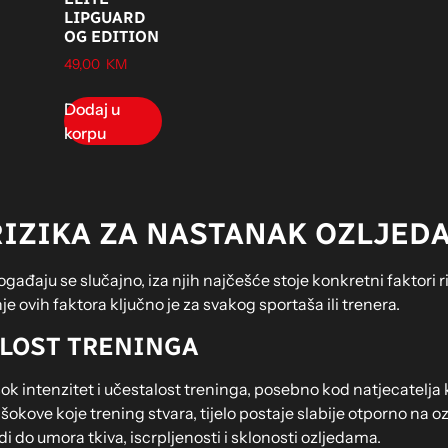
LIPGUARD
OG EDITION
49,00
KM
Dodaj u
korpu
RIZIKA ZA NASTANAK OZLJED
ađaju se slučajno, iza njih najčešće stoje konkretni faktori ri
je ovih faktora ključno je za svakog sportaša ili trenera.
ALOST TRENINGA
sok intenzitet i učestalost treninga, posebno kod natjecatelja 
kove koje trening stvara, tijelo postaje slabije otporno na oz
i do umora tkiva, iscrpljenosti i sklonosti ozljedama.