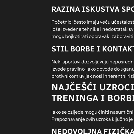
RAZINA ISKUSTVA SP
Početnici često imaju veću učestalost o
loše izvedene tehnike i nedostatak svi
mogu bojkotirati oporavak, zaboraviti 
STIL BORBE I KONTA
Neki sportovi dozvoljavaju neposredne 
izvode pravilno, lako dovode do uganuć
protivnikom uvijek nosi inherentni riz
NAJČEŠĆI UZROCI
TRENINGA I BORB
Iako se ozljede mogu činiti nasumičnima
Prepoznavanje ovih uzroka ključno je 
NEDOVOLJNA FIZIČKA