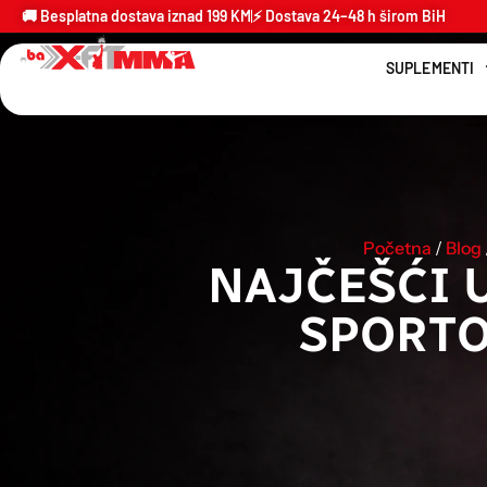
🚚 Besplatna dostava iznad 199 KM
⚡ Dostava 24–48 h širom BiH
SUPLEMENTI
Početna
/
Blog
NAJČEŠĆI 
SPORTO