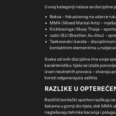
U ovoj kategoriji nalaze se discipline 
Boksa – fokusiranog na udarce ruka
MMA (Mixed Martial Arts) – mješavi
Kickboxinga i Muay Thaija – sport
Judo i BJJ (Brazilian Jiu‑Jitsu) – sp
Taekwondo i karate – disciplinirani
kontaktnim elementima u natjecan
Svaka od ovih disciplina ima svoje spe
karakteristiku: tijelo se izlaže ponov
izvan neutralnih pravaca – stvaraju po
koristi odgovarajuća zaštita.
RAZLIKE U OPTEREĆE
Različiti borilački sportovi razlikuju
šakama u gornji dio tijela, dok MMA uk
naglašavaju tehnike bacanja i poluga,