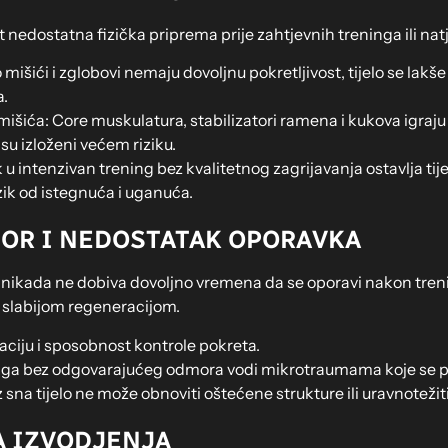
 nedostatna fizička priprema prije zahtjevnih treninga ili nat
 mišići i zglobovi nemaju dovoljnu pokretljivost, tijelo se lakš
a.
išića: Core muskulatura, stabilizatori ramena i kukova igraju
 su izloženi većem riziku.
 u intenzivan trening bez kvalitetnog zagrijavanja ostavlja ti
zik od istegnuća i uganuća.
OR I NEDOSTATAK OPORAVKA
lo nikada ne dobiva dovoljno vremena da se oporavi nakon treni
slabijom regeneracijom.
ciju i sposobnost kontrole pokreta.
inga bez odgovarajućeg odmora vodi mikrotraumama koje se pret
 sna tijelo ne može obnoviti oštećene strukture ili uravnotež
A IZVODJENJA