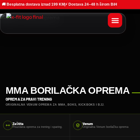
🚚 Besplatna dostava iznad 199 KM
⚡ Dostava 24–48 h širom BiH
MMA BORILAČKA OPREMA
OPREMA ZA PRAVI TRENING
ORIGINALNA VENUM OPREMA ZA MMA, BOKS, KICKBOKS I BJJ.
Zaštita
Venum
Pouzdana oprema za trening i sparing.
Originalna Venum borilačka oprema