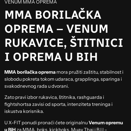
VENUM MMA OPREMA
MMA BORILAČKA
OPREMA – VENUM
RUKAVICE, ŠTITNICI
I OPREMA U BIH
MMA borilačka oprema
mora pružiti zaštitu, stabilnost i
slobodu pokreta tokom udaraca, grapplinga, sparinga i
svakodnevnog rada u dvorani.
Zato pravi izbor rukavica, štitnika, rashguarda i
fightshortsa zavisi od sporta, intenziteta treninga i
iskustva korisnika.
U X-FIT ponudi pronaći ćete originalnu
Venum opremu
u BiH
za MMA, boks, kickboks, Muay Thai i BJJ –