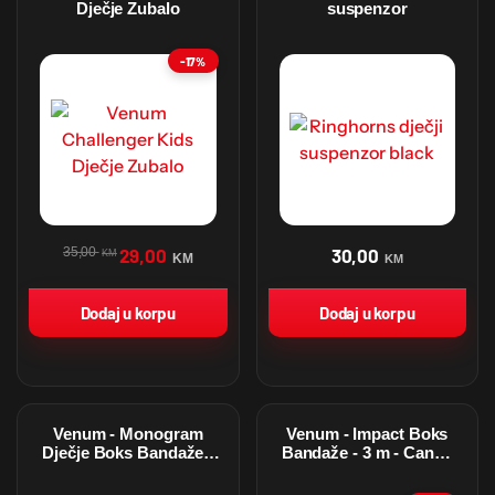
Dječje Zubalo
suspenzor
-17%
35,00
29,00
30,00
KM
KM
KM
Dodaj u korpu
Dodaj u korpu
Venum - Monogram
Venum - Impact Boks
Dječje Boks Bandaže -
Bandaže - 3 m - Candy
2,5 m - Crno - Bijele
Pink