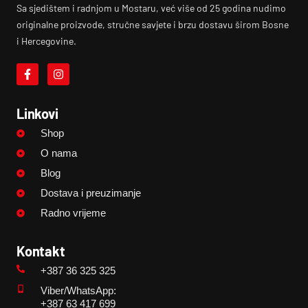
Sa sjedištem i radnjom u Mostaru, već više od 25 godina nudimo
originalne proizvode, stručne savjete i brzu dostavu širom Bosne
i Hercegovine.
Linkovi
Shop
O nama
Blog
Dostava i preuzimanje
Radno vrijeme
Kontakt
+387 36 325 325
Viber/WhatsApp:
+387 63 417 699