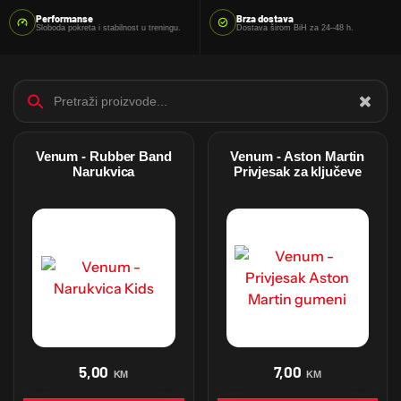
Performanse
Brza dostava
Sloboda pokreta i stabilnost u treningu.
Dostava širom BiH za 24–48 h.
Venum - Rubber Band
Venum - Aston Martin
Narukvica
Privjesak za ključeve
5,00
7,00
KM
KM