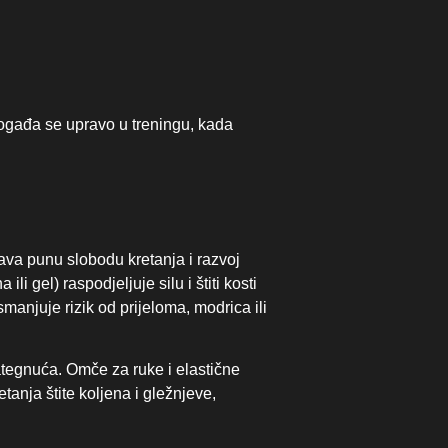
događa se upravo u treningu, kada
ava punu slobodu kretanja i razvoj
i gel) raspodjeljuje silu i štiti kosti
smanjuje rizik od prijeloma, modrica ili
ategnuća. Omče za ruke i elastične
tanja štite koljena i gležnjeve,