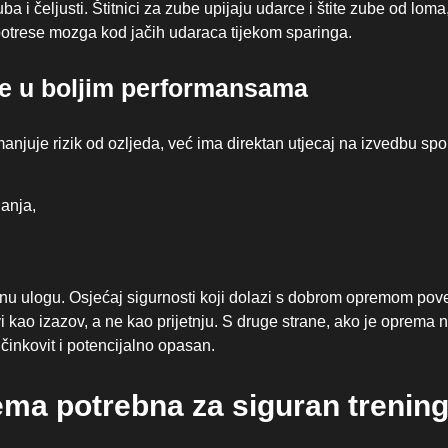
ba i čeljusti. Štitnici za zube upijaju udarce i štite zube od loma
potrese mozga kod jačih udaraca tijekom sparinga.
me u boljim performansama
uje rizik od ozljeda, već ima direktan utjecaj na izvedbu spor
anja,
mnu ulogu. Osjećaj sigurnosti koji dolazi s dobrom opremom po
 kao izazov, a ne kao prijetnju. S druge strane, ako je oprema 
učinkovit i potencijalno opasan.
a potrebna za siguran trenin