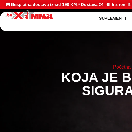
🚚 Besplatna dostava iznad 199 KM
⚡ Dostava 24–48 h širom B
SUPLEMENTI
Početna
KOJA JE 
SIGURA