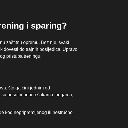
rening i sparing?
tnu zaštitnu opremu. Bez nje, svaki
ak dovesti do trajnih posljedica. Upravo
og pristupa treningu.
ova, što ga čini jednim od
oj su prisutni udarci šakama, nogama,
de kod nepripremljenog ili nestručno