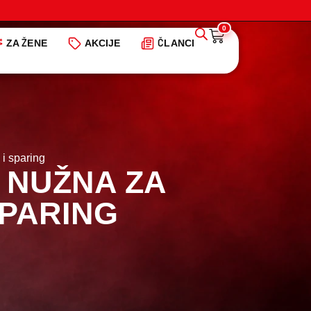
0
ZA ŽENE
AKCIJE
ČLANCI
i sparing
 NUŽNA ZA
SPARING