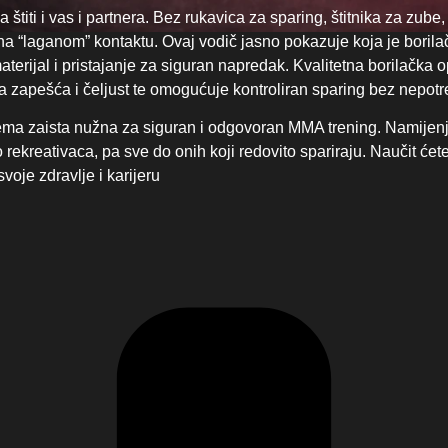
štiti i vas i partnera. Bez rukavica za sparing, štitnika za zube, 
ć na “laganom” kontaktu. Ovaj vodič jasno pokazuje koja je bori
aterijal i pristajanje za siguran napredak. Kvalitetna borilačka 
ra zapešća i čeljust te omogućuje kontroliran sparing bez nepot
ema zaista nužna za siguran i odgovoran MMA trening. Namijenje
o rekreativaca, pa sve do onih koji redovito spariraju. Naučit će
voje zdravlje i karijeru