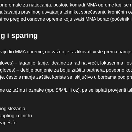
 se pripremate za natjecanja, postoje komadi MMA opreme koji se 
gućavanju pravilnog usvajanja tehnike, sprečavanju kroničnih 
simo pregled osnovne opreme koju svaki MMA borac (početnik ili
g i sparing
iviji dio MMA opreme, no važno je razlikovati vrste prema namje
oves) – laganije, tanje, idealne za rad na vreći, fokuserima i os
oves) – deblje punjenje za bolju zaštitu partnera, posebno kod 
e, često s manje zaštite, koriste se isključivo u borbama pod p
 težinu i oznake (npr. S/M/L ili oz), pa se isplati provjeriti tabl
anog stezanja,
ppling i clinch)
a zapešće.