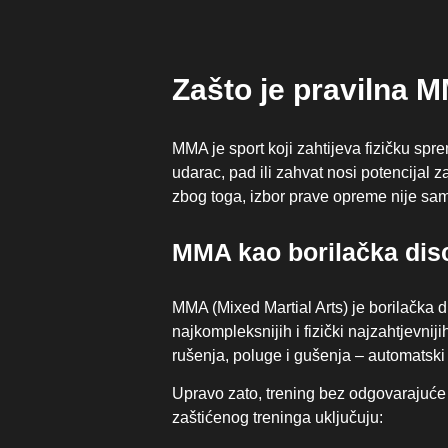
Zašto je pravilna M
MMA je sport koji zahtijeva fizičku sp
udarac, pad ili zahvat nosi potencijal 
zbog toga, izbor prave opreme nije samo
MMA kao borilačka disc
MMA (Mixed Martial Arts) je borilačka d
najkompleksnijih i fizički najzahtjevni
rušenja, poluge i gušenja – automatski 
Upravo zato, trening bez odgovarajuće 
zaštićenog treninga uključuju: