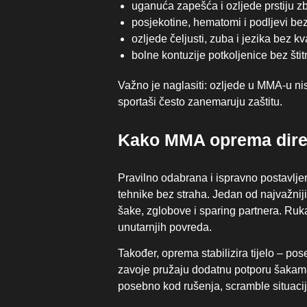
uganuća zapešća i ozljede prstiju zbo
posjekotine, hematomi i podljevi bez
ozljede čeljusti, zuba i jezika bez 
bolne kontuzije potkoljenice bez šti
Važno je naglasiti: ozljede u MMA-u ni
sportaši često zanemaruju zaštitu.
Kako MMA oprema dire
Pravilno odabrana i ispravno postavlje
tehnike bez straha. Jedan od najvažnijih 
šake, zglobove i sparing partnera. Rukav
unutarnjih povreda.
Također, oprema stabilizira tijelo – p
zavoje pružaju dodatnu potporu šakama i
posebno kod rušenja, scramble situacija