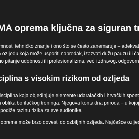
MA oprema ključna za siguran t
remnost, tehničko znanje i ono što se često zanemaruje – adekva
za ozljedu koja može usporiti napredak, izazvati dužu pauzu ili č
 pitanje udobnosti ili profesionalizma, već i zdravog, odgovorn
iplina s visokim rizikom od ozljeda
isciplina koja objedinjuje elemente udaralačkih i hrvačkih sport
jih oblika borilačkog treninga. Njegova kontaktna priroda – u koj
podiže razinu rizika za sve sudionike.
opreme može brzo dovesti do ozbiljnih ozljeda. Najčešće ozlje