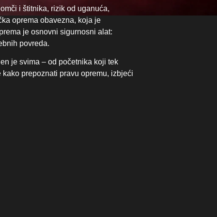
omči i štitnika, rizik od uganuća,
lačka oprema obavezna, koja je
oprema je osnovni sigurnosni alat:
rebnih povreda.
n je svima – od početnika koji tek
te kako prepoznati pravu opremu, izbjeći