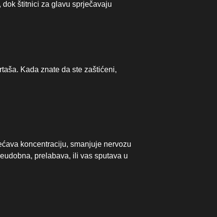
, dok štitnici za glavu sprječavaju
taša. Kada znate da ste zaštićeni,
većava koncentraciju, smanjuje nervozu
neudobna, prelabava, ili vas sputava u
g