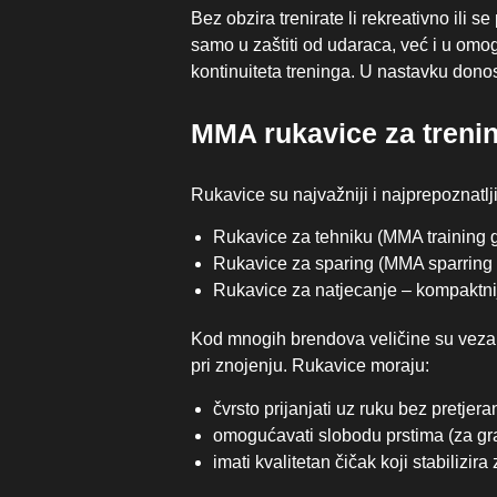
Bez obzira trenirate li rekreativno ili
samo u zaštiti od udaraca, već i u omo
kontinuiteta treninga. U nastavku dono
MMA rukavice za trenin
Rukavice su najvažniji i najprepoznatlj
Rukavice za tehniku (MMA training gl
Rukavice za sparing (MMA sparring gl
Rukavice za natjecanje – kompaktnij
Kod mnogih brendova veličine su vezane uz
pri znojenju. Rukavice moraju:
čvrsto prijanjati uz ruku bez pretjer
omogućavati slobodu prstima (za gra
imati kvalitetan čičak koji stabilizir