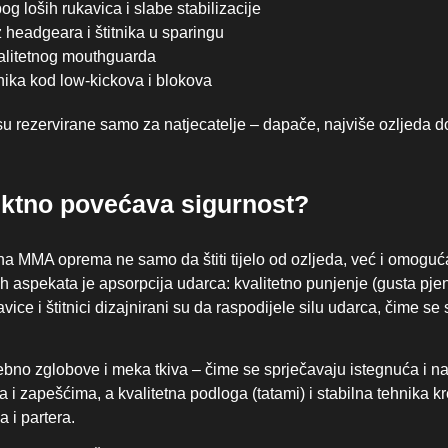
g loših rukavica i slabe stabilizacije
 headgeara i štitnika u sparingu
kvalitetnog mouthguarda
tnika kod low-kickova i blokova
su rezervirane samo za natjecatelje – dapače, najviše ozljeda 
ktno povećava sigurnost?
na MMA oprema ne samo da štiti tijelo od ozljeda, već i omoguć
aspekata je apsorpcija udarca: kvalitetno punjenje (gusta pjena il
ice i štitnici dizajnirani su da raspodijele silu udarca, čime se 
osebno zglobove i meka tkiva – čime se sprječavaju istegnuća i n
 zapešćima, a kvalitetna podloga (tatami) i stabilna tehnika kre
 i partera.