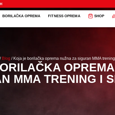
iH
BORILAČKA OPREMA
FITNESS OPREMA
SHOP
/
Blog
/ Koja je borilačka oprema nužna za siguran MMA trening 
BORILAČKA OPREMA
N MMA TRENING I 