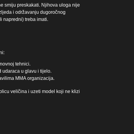
ne smiju preskakati. Njihova uloga nije
ozljeda i održavanju dugoročnog
 napredni) treba imati.
ni:
novnoj tehnici.
udaraca u glavu i tijelo.
ravilima MMA organizacija.
icu veličina i uzeti model koji ne klizi