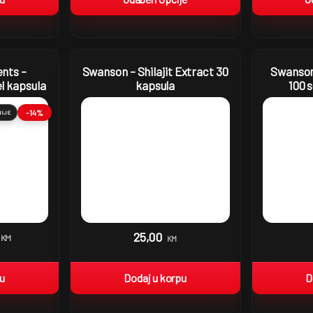
nts –
Swanson – Shilajit Extract 30
Swanson
l kapsula
kapsula
100 
-14%
NIJE
25,00
KM
KM
pu
Dodaj u korpu
D