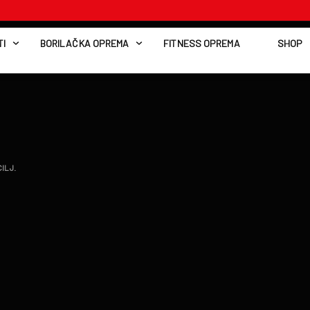
I
BORILAČKA OPREMA
FITNESS OPREMA
SHOP
ILJ.