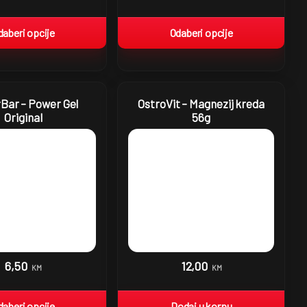
daberi opcije
Odaberi opcije
Bar – Power Gel
OstroVit – Magnezij kreda
Original
56g
6,50
12,00
KM
KM
daberi opcije
Dodaj u korpu