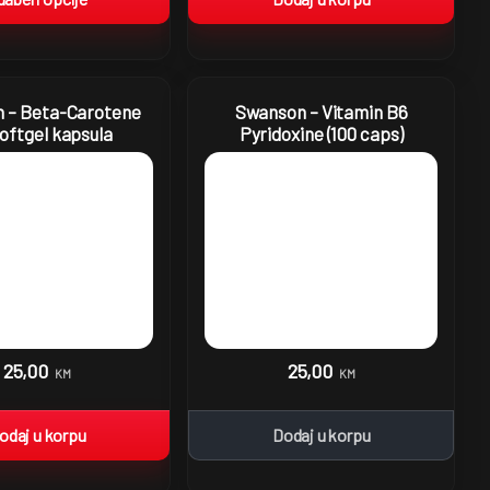
 – Beta-Carotene
Swanson – Vitamin B6
softgel kapsula
Pyridoxine (100 caps)
25,00
25,00
KM
KM
odaj u korpu
Dodaj u korpu