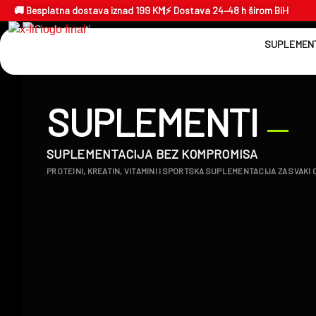
🚚 Besplatna dostava iznad 199 KM
⚡ Dostava 24–48 h širom BiH
SUPLEMENT
SUPLEMENTI
SUPLEMENTACIJA BEZ KOMPROMISA
PROTEINI, KREATIN, VITAMINI I SPORTSKA SUPLEMENTACIJA ZA SVAKI C