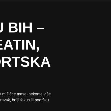
 BIH –
ATIN,
PORTSKA
ast mišićne mase, nekome više
ravak, bolji fokus ili podršku