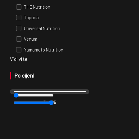
THE Nutrition
Topuria
Universal Nutrition
Venum
Yamamoto Nutrition
Vidi više
Po cijeni
3
—
285