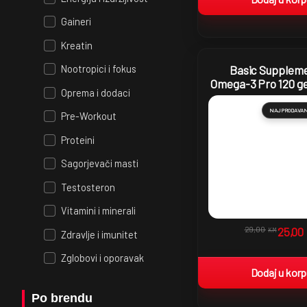
Gaineri
Kreatin
Nootropici i fokus
Basic Suppleme
Omega-3 Pro 120 ge
Oprema i dodaci
NAJPRODAVA
Pre-Workout
Proteini
Sagorjevači masti
Testosteron
Vitamini i minerali
29,00
25,00
KM
Zdravlje i imunitet
Zglobovi i oporavak
Dodaj u kor
Po brendu