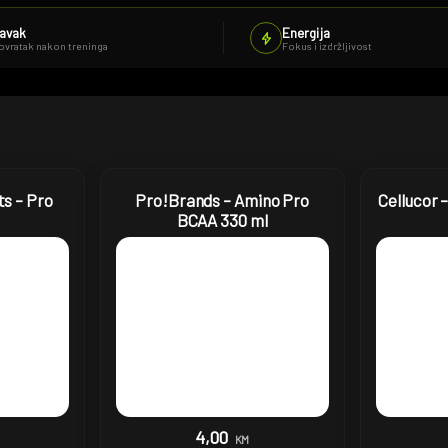
avak
Energija
povratak nakon treninga
Fokus i izdržljivost
s – Pro
Pro!Brands – Amino Pro
Cellucor 
BCAA 330 ml
4,00
KM