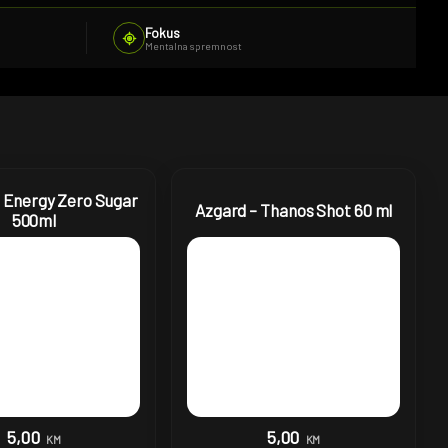
Fokus
Mentalna spremnost
– Energy Zero Sugar
Azgard – Thanos Shot 60 ml
500ml
5,00
5,00
KM
KM