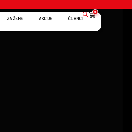
0
ZA ŽENE
AKCIJE
ČLANCI