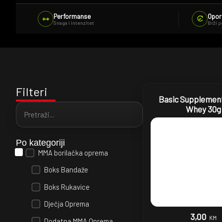
Performanse
Opor
Snaga i intenzitet
Brži 
Filteri
Basic Supplement
Whey 30g
Po kategoriji
MMA borilačka oprema
Boks Bandaže
Boks Rukavice
Dječja Oprema
3,00
KM
Dodatna MMA Oprema