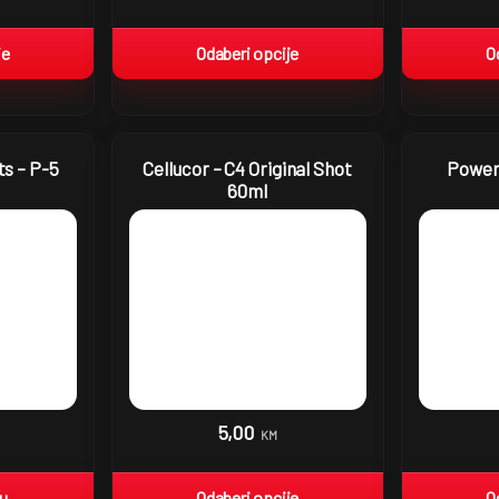
je
Odaberi opcije
O
s – P-5
Cellucor – C4 Original Shot
Power
60ml
5,00
KM
pu
Odaberi opcije
O