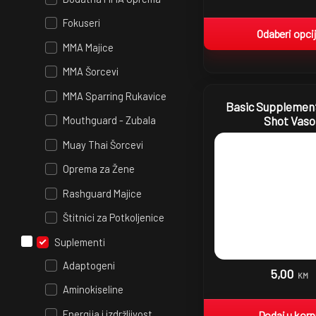
Fokuseri
Odaberi opci
MMA Majice
MMA Šorcevi
MMA Sparring Rukavice
Basic Supplement
Mouthguard - Zubala
Shot Vaso
Muay Thai Šorcevi
Oprema za Žene
Rashguard Majice
Štitnici za Potkoljenice
Suplementi
Adaptogeni
5,00
KM
Aminokiseline
Energija i izdržljivost
Dodaj u kor