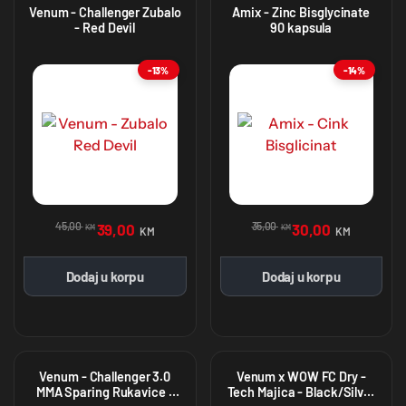
Venum - Challenger Zubalo
Amix - Zinc Bisglycinate
- Red Devil
90 kapsula
-13%
-14%
45,00
35,00
39,00
30,00
KM
KM
KM
KM
Dodaj u korpu
Dodaj u korpu
Venum - Challenger 3.0
Venum x WOW FC Dry -
MMA Sparing Rukavice -
Tech Majica - Black/Silver