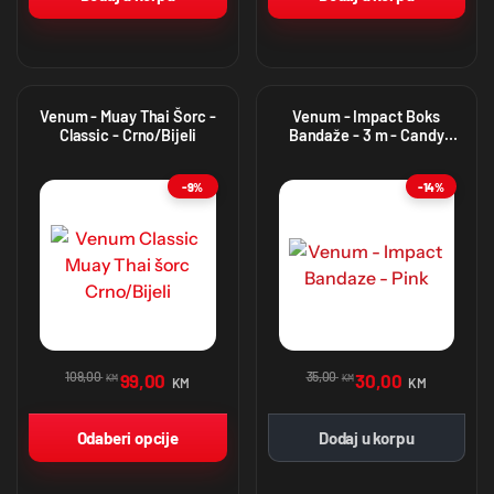
Venum - Muay Thai Šorc -
Venum - Impact Boks
Classic - Crno/Bijeli
Bandaže - 3 m - Candy
Pink
-9%
-14%
109,00
35,00
99,00
30,00
KM
KM
KM
KM
Odaberi opcije
Dodaj u korpu