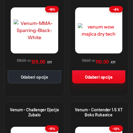
White/Black
Grey
-10%
-8%
139,00
119,00
125,00
110,00
KM
KM
KM
KM
Odaberi opcije
Odaberi opcije
Venum - Challenger Dječje
Venum - Contender 1.5 XT
Zubalo
Boks Rukavice
-17%
-12%