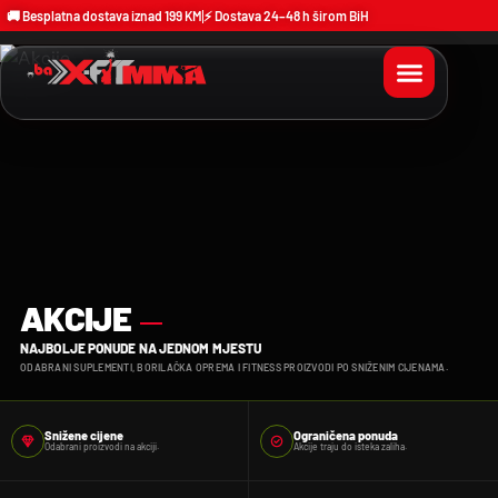
🚚 Besplatna dostava iznad 199 KM
⚡ Dostava 24–48 h širom BiH
AKCIJE
NAJBOLJE PONUDE NA JEDNOM MJESTU
ODABRANI SUPLEMENTI, BORILAČKA OPREMA I FITNESS PROIZVODI PO SNIŽENIM CIJENAMA.
Snižene cijene
Ograničena ponuda
Odabrani proizvodi na akciji.
Akcije traju do isteka zaliha.