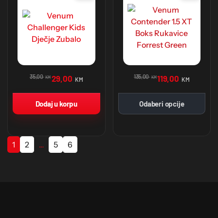
35,00
135,00
29,00
119,00
KM
KM
KM
KM
Dodaj u korpu
Odaberi opcije
1
2
…
5
6