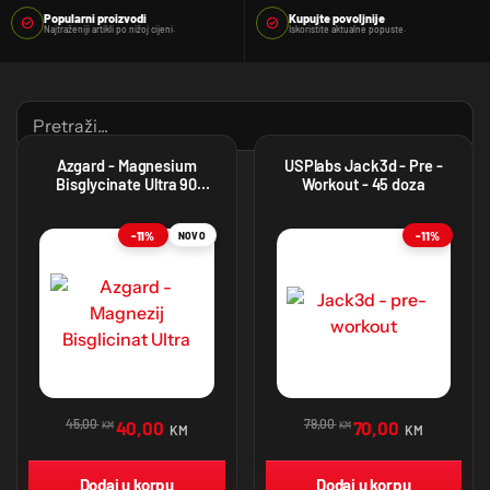
Popularni proizvodi
Kupujte povoljnije
Najtraženiji artikli po nižoj cijeni.
Iskoristite aktualne popuste.
Azgard - Magnesium
USPlabs Jack3d - Pre -
Bisglycinate Ultra 90
Workout - 45 doza
kapsula
-11%
-11%
NOVO
45,00
79,00
40,00
70,00
KM
KM
KM
KM
Dodaj u korpu
Dodaj u korpu