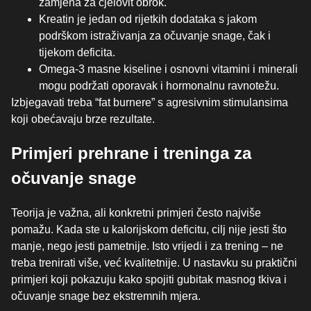
zamjena za cjelovit obrok.
Kreatin je jedan od rijetkih dodataka s jakom
podrškom istraživanja za očuvanje snage, čak i
tijekom deficita.
Omega-3 masne kiseline i osnovni vitamini i minerali
mogu podržati oporavak i hormonalnu ravnotežu.
Izbjegavati treba “fat burnere” s agresivnim stimulansima
koji obećavaju brze rezultate.
Primjeri prehrane i treninga za
očuvanje snage
Teorija je važna, ali konkretni primjeri često najviše
pomažu. Kada ste u kalorijskom deficitu, cilj nije jesti što
manje, nego jesti pametnije. Isto vrijedi i za trening – ne
treba trenirati više, već kvalitetnije. U nastavku su praktični
primjeri koji pokazuju kako spojiti gubitak masnog tkiva i
očuvanje snage bez ekstremnih mjera.