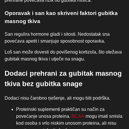
prehrane povećava rizik od gubitka mišića.
Oporavak i san kao skriveni faktori gubitka
masnog tkiva
San regulira hormone gladi i sitosti. Nedostatak sna
povećava apetit i smanjuje sposobnost oporavka.
Loš san može dovesti do povišenog kortizola, što otežava
gubitak masnog tkiva i utječe na snagu.
Dodaci prehrani za gubitak masnog
tkiva bez gubitka snage
Dodaci nisu čarobno rješenje, ali mogu biti podrška.
Proteinski suplementi praktičan su način za
povećanje unosa proteina.
BCAA
mogu imati smisla
kod osoba s vrlo niskim unosom proteina, ali nisu