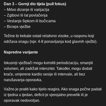
Dan 3 – Gornji dio tijela (pull fokus)
– Mrtvo dizanje ili varijacija
– Zgibovi ili lat povlačenja
– Veslanje šipkom ili bučicama
– Biceps vježbe
Težine bi trebale ostati relativno visoke, u rasponu koji
održava snagu (npr. 4-8 ponavljanja kod glavnih vježbi).
Napredne varijante
Iskusniji vježbači mogu koristiti periodizaciju, smanjiti
volumen, ali zadržati intenzitet. Također, mogu dodati
kraće, umjerene kardio sesije ili intervale, ali bez
narušavanja oporavka.
Važno je pratiti kako tijelo reagira. Ako snaga počne padati
iz tjedna u tjedan, deficit je vjerojatno prevelik ili je
oporavak nedovoljan.