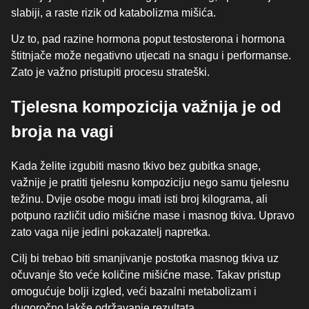
slabiji, a raste rizik od katabolizma mišića.
Uz to, pad razine hormona poput testosterona i hormona
štitnjače može negativno utjecati na snagu i performanse.
Zato je važno pristupiti procesu strateški.
Tjelesna kompozicija važnija je od
broja na vagi
Kada želite izgubiti masno tkivo bez gubitka snage,
važnije je pratiti tjelesnu kompoziciju nego samu tjelesnu
težinu. Dvije osobe mogu imati isti broj kilograma, ali
potpuno različit udio mišićne mase i masnog tkiva. Upravo
zato vaga nije jedini pokazatelj napretka.
Cilj bi trebao biti smanjivanje postotka masnog tkiva uz
očuvanje što veće količine mišićne mase. Takav pristup
omogućuje bolji izgled, veći bazalni metabolizam i
dugoročno lakše održavanje rezultata.