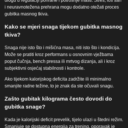
ulogu u regulaciji pohrane i potrošnje masti. Stres, loš san
i neuravnotežena prehrana mogu dodatno otežati proces
gubitka masnog tkiva.
Kako se mjeri snaga tijekom gubitka masnog
tkiva?
Snaga nije isto što i mišićna masa, niti isto što i kondicija.
Može se pratiti kroz performans u osnovnim vježbama
poput čučnja, bench pressa ili mrtvog dizanja, ali i kroz
subjektivni osjećaj stabilnosti i kontrole.
Ako tijekom kalorijskog deficita zadržite ili minimalno
smanjite radne težine, to je znak da ste očuvali snagu.
Zašto gubitak kilograma često dovodi do
gubitka snage?
Kada je kalorijski deficit prevelik, tijelo ulazi u štedni režim.
Smanjuje se dostupna energija za trening, oporavak je