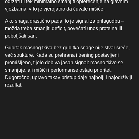
održati ili tek minimalno smanjiti opterećenje na glavnim
vježbama, vrlo je vjerojatno da čuvate mišiće.
Ako snaga drastično pada, to je signal za prilagodbu –
možda treba smanjiti deficit, povećati unos proteina ili
poboljšati san.
Gubitak masnog tkiva bez gubitka snage nije stvar sreće,
već strukture. Kada su prehrana i trening postavljeni
promišljeno, tijelo dobiva jasan signal: masno tkivo se
smanjuje, ali mišići i performanse ostaju prioritet.
Dugoročno, upravo takav pristup daje najbolji i najodrživiji
rezultat.