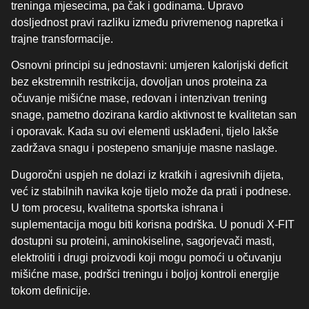
treninga mjesecima, pa čak i godinama. Upravo
dosljednost pravi razliku između privremenog napretka i
trajne transformacije.
Osnovni principi su jednostavni: umjeren kalorijski deficit
bez ekstremnih restrikcija, dovoljan unos proteina za
očuvanje mišićne mase, redovan i intenzivan trening
snage, pametno dozirana kardio aktivnost te kvalitetan san
i oporavak. Kada su ovi elementi usklađeni, tijelo lakše
zadržava snagu i postepeno smanjuje masne naslage.
Dugoročni uspjeh ne dolazi iz kratkih i agresivnih dijeta,
već iz stabilnih navika koje tijelo može da prati i podnese.
U tom procesu, kvalitetna sportska ishrana i
suplementacija mogu biti korisna podrška. U ponudi X-FIT
dostupni su proteini, aminokiseline, sagorjevači masti,
elektroliti i drugi proizvodi koji mogu pomoći u očuvanju
mišićne mase, podršci treningu i boljoj kontroli energije
tokom definicije.