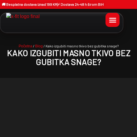
🚚 Besplatna dostava iznad 199 KM
⚡ Dostava 24–48 h širom BiH
/
/ Kako izgubiti masno tkivo bez gubitka snage?
Početna
Blog
KAKO IZGUBITI MASNO TKIVO BEZ
GUBITKA SNAGE?