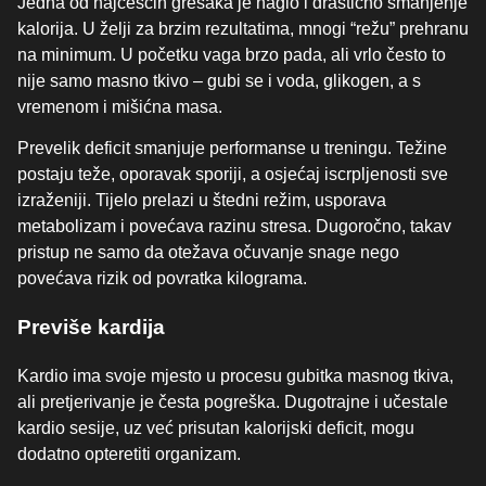
Jedna od najčešćih grešaka je naglo i drastično smanjenje
kalorija. U želji za brzim rezultatima, mnogi “režu” prehranu
na minimum. U početku vaga brzo pada, ali vrlo često to
nije samo masno tkivo – gubi se i voda, glikogen, a s
vremenom i mišićna masa.
Prevelik deficit smanjuje performanse u treningu. Težine
postaju teže, oporavak sporiji, a osjećaj iscrpljenosti sve
izraženiji. Tijelo prelazi u štedni režim, usporava
metabolizam i povećava razinu stresa. Dugoročno, takav
pristup ne samo da otežava očuvanje snage nego
povećava rizik od povratka kilograma.
Previše kardija
Kardio ima svoje mjesto u procesu gubitka masnog tkiva,
ali pretjerivanje je česta pogreška. Dugotrajne i učestale
kardio sesije, uz već prisutan kalorijski deficit, mogu
dodatno opteretiti organizam.