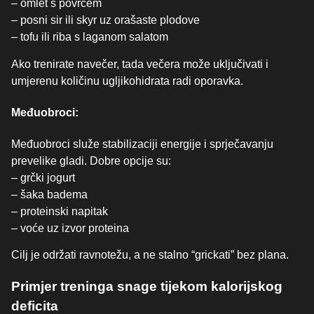
– omlet s povrćem
– posni sir ili skyr uz orašaste plodove
– tofu ili riba s laganom salatom
Ako trenirate navečer, tada večera može uključivati i
umjerenu količinu ugljikohidrata radi oporavka.
Međuobroci:
Međuobroci služe stabilizaciji energije i sprječavanju
prevelike gladi. Dobre opcije su:
– grčki jogurt
– šaka badema
– proteinski napitak
– voće uz izvor proteina
Cilj je održati ravnotežu, a ne stalno “grickati” bez plana.
Primjer treninga snage tijekom kalorijskog
deficita