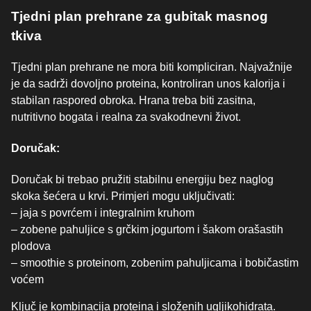
Tjedni plan prehrane za gubitak masnog
tkiva
Tjedni plan prehrane ne mora biti kompliciran. Najvažnije
je da sadrži dovoljno proteina, kontroliran unos kalorija i
stabilan raspored obroka. Hrana treba biti zasitna,
nutritivno bogata i realna za svakodnevni život.
Doručak:
Doručak bi trebao pružiti stabilnu energiju bez naglog
skoka šećera u krvi. Primjeri mogu uključivati:
– jaja s povrćem i integralnim kruhom
– zobene pahuljice s grčkim jogurtom i šakom orašastih
plodova
– smoothie s proteinom, zobenim pahuljicama i bobičastim
voćem
Ključ je kombinacija proteina i složenih ugljikohidrata.