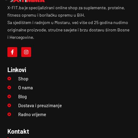
X-FIT.ba je specijalizirani online shop za suplemente, proteine,
fitness opremu i borilačku opremu u BiH.
Sa sjedištem i radnjom u Mostaru, već više od 25 godina nudimo
originalne proizvode, stručne savjete i brzu dostavu širom Bosne
i Hercegovine.
Linkovi
Shop
O nama
Blog
Dostava i preuzimanje
Radno vrijeme
Kontakt