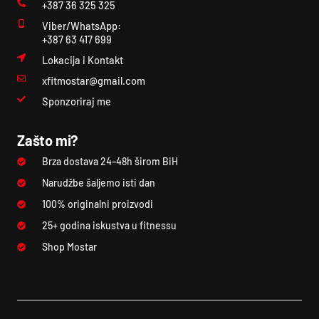
+387 36 325 325
Viber/WhatsApp:
+387 63 417 699
Lokacija i Kontakt
xfitmostar@gmail.com
Sponzoriraj me
Zašto mi?
Brza dostava 24–48h širom BiH
Narudžbe šaljemo isti dan
100% originalni proizvodi
25+ godina iskustva u fitnessu
Shop Mostar