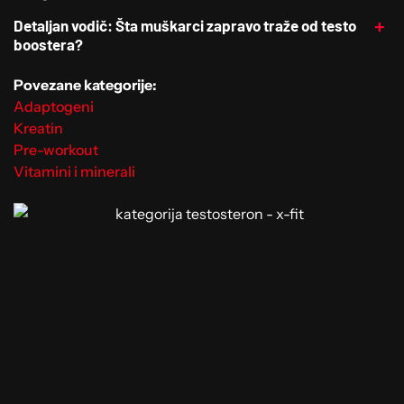
Detaljan vodič: Šta muškarci zapravo traže od testo
boostera?
Povezane kategorije:
Adaptogeni
Kreatin
Pre-workout
Vitamini i minerali