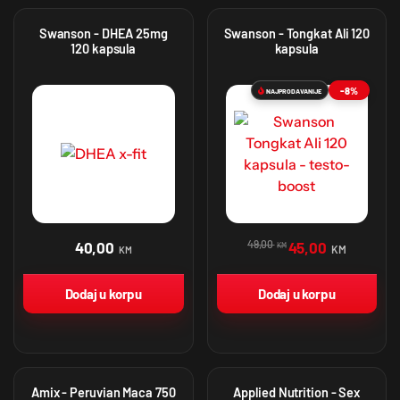
Swanson - DHEA 25mg
Swanson - Tongkat Ali 120
120 kapsula
kapsula
-8%
NAJPRODAVANIJE
49,00
40,00
45,00
KM
KM
KM
Dodaj u korpu
Dodaj u korpu
Amix - Peruvian Maca 750
Applied Nutrition - Sex