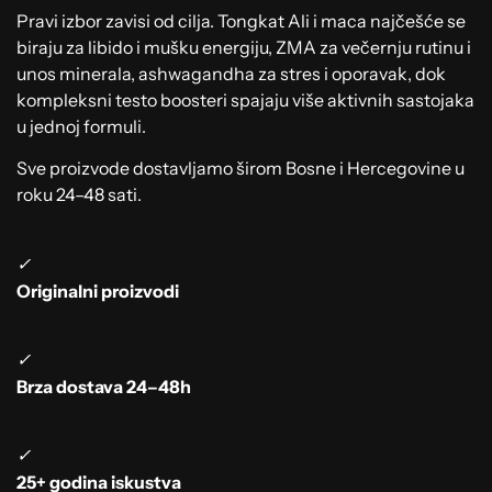
Pravi izbor zavisi od cilja. Tongkat Ali i maca najčešće se
biraju za libido i mušku energiju, ZMA za večernju rutinu i
unos minerala, ashwagandha za stres i oporavak, dok
kompleksni testo boosteri spajaju više aktivnih sastojaka
u jednoj formuli.
Sve proizvode dostavljamo širom Bosne i Hercegovine u
roku 24–48 sati.
✓
Originalni proizvodi
✓
Brza dostava 24–48h
✓
25+ godina iskustva