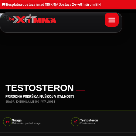
🚚 Besplatna dostava iznad 199 KM
⚡ Dostava 24–48 h širom BiH
TESTOSTERON
PRIRODNA PODRŠKA MUŠKOJ VITALNOSTI
SNAGA, ENERGIJA, LIBIDO I VITALNOST.
Snaga
Testosteron
Maksimalni portast snage
Visoka razina