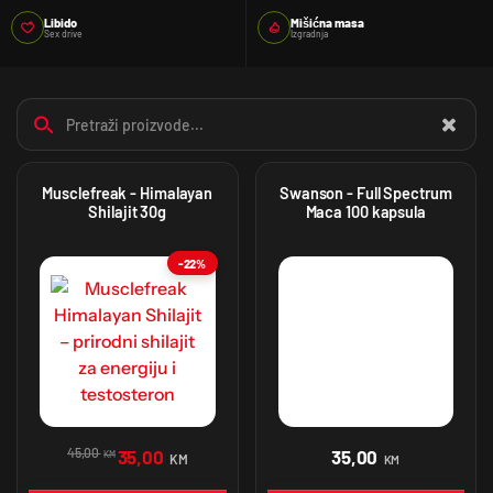
Libido
Mišićna masa
Sex drive
Izgradnja
Musclefreak - Himalayan
Swanson - Full Spectrum
Shilajit 30g
Maca 100 kapsula
-22%
45,00
35,00
35,00
KM
KM
KM