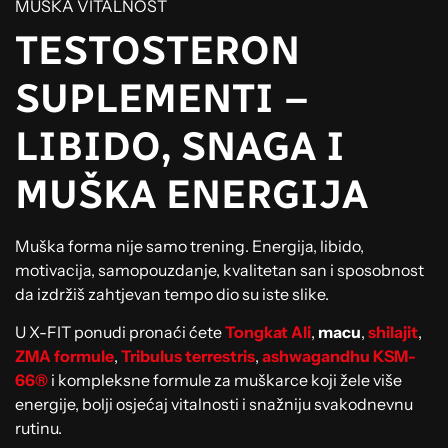
MUŠKA VITALNOST
TESTOSTERON
SUPLEMENTI –
LIBIDO, SNAGA I
MUŠKA ENERGIJA
Muška forma nije samo trening. Energija, libido,
motivacija, samopouzdanje, kvalitetan san i sposobnost
da izdržiš zahtjevan tempo dio su iste slike.
U X-FIT ponudi pronaći ćete
Tongkat Ali
,
macu
,
shilajit
,
ZMA formule
,
Tribulus terrestris
,
ashwagandhu KSM-
66®
i kompleksne formule za muškarce koji žele više
energije, bolji osjećaj vitalnosti i snažniju svakodnevnu
rutinu.