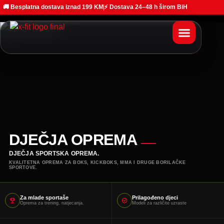
🚚 Besplatna dostava iznad 199 KM
⚡ Dostava 24–48 h širom BiH
DJEČJA OPREMA
DJEČJA SPORTSKA OPREMA.
KVALITETNA OPREMA ZA BOKS, KICKBOKS, MMA I DRUGE BORILAČKE
SPORTOVE.
Za mlade sportaše
Prilagođeno djeci
Oprema za trening, natjecanja.
Modeli za različite uzraste