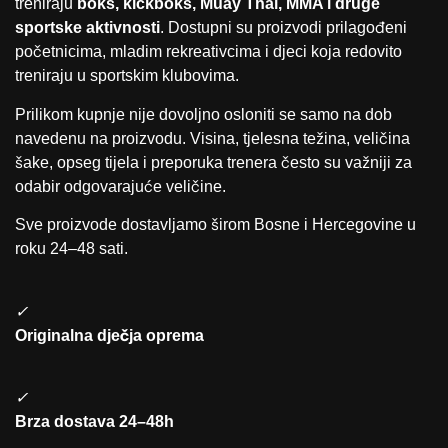
treniraju
boks, kickboks, Muay Thai, MMA i druge
sportske aktivnosti
. Dostupni su proizvodi prilagođeni
početnicima, mladim rekreativcima i djeci koja redovito
treniraju u sportskim klubovima.
Prilikom kupnje nije dovoljno osloniti se samo na dob
navedenu na proizvodu. Visina, tjelesna težina, veličina
šake, opseg tijela i preporuka trenera često su važniji za
odabir odgovarajuće veličine.
Sve proizvode dostavljamo širom Bosne i Hercegovine u
roku 24–48 sati.
✓
Originalna dječja oprema
✓
Brza dostava 24–48h