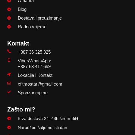
O nama
Blog
Dostava i preuzimanje
Radno vrijeme
Kontakt
+387 36 325 325
Viber/WhatsApp:
+387 63 417 699
Lokacija i Kontakt
xfitmostar@gmail.com
Sponzoriraj me
Zašto mi?
Brza dostava 24–48h širom BiH
Narudžbe šaljemo isti dan