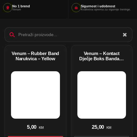
No 1 brend
Sigurnost i udobnost
Venum
Kvalitetna oprema za sigurnije treninge.
Venum – Rubber Band
Venum – Kontact
Narukvica – Yellow
Dječje Boks Bandaže
– 2,5 m – Black/Red
5,00
25,00
KM
KM