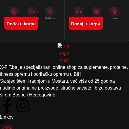
Zaštita
Amortizacija
Stabilnost
Zaštita
Venum
Kvalitet
Dodaj u korpu
Dodaj u korpu
X-FIT.ba je specijalizirani online shop za suplemente, proteine,
fitness opremu i borilačku opremu u BiH.
Sa sjedištem i radnjom u Mostaru, već više od 25 godina
nudimo originalne proizvode, stručne savjete i brzu dostavu
širom Bosne i Hercegovine.
Linkovi
Shop