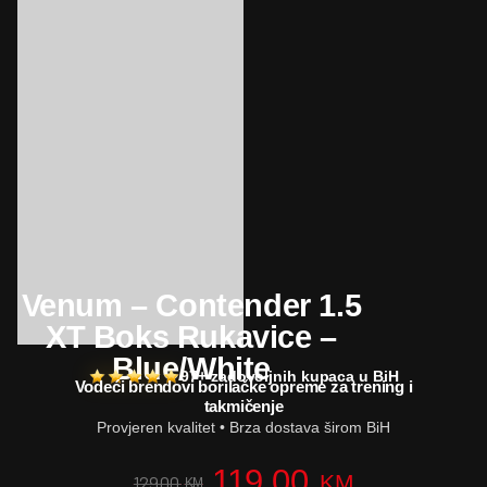
Venum – Contender 1.5
XT Boks Rukavice –
Blue/White
97+ zadovoljnih kupaca u BiH
Vodeći brendovi borilačke opreme za trening i
takmičenje
Provjeren kvalitet • Brza dostava širom BiH
119,00
KM
129,00
KM