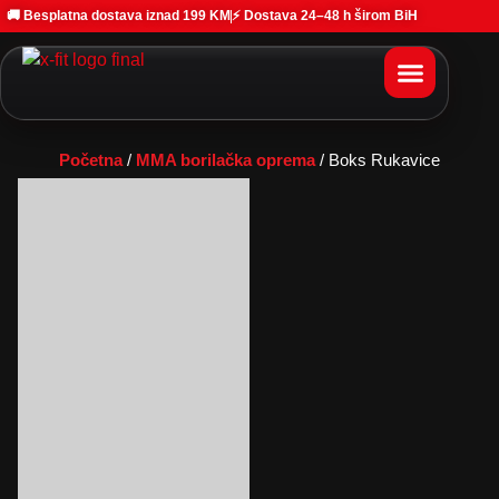
🚚 Besplatna dostava iznad 199 KM
⚡ Dostava 24–48 h širom BiH
Početna
/
MMA borilačka oprema
/ Boks Rukavice