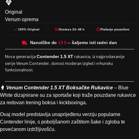
Original
Venum oprema
100% Original
Dostava 24–48 h
Plaćanje pouzećem
Narudžbe do
Nova generacija
rukavica, iz najprodavanije
Contender 1.5 XT
serije Venum Contender, donosi moderan izgled i vrhunsku
funkcionalnost.
🥊
Venum Contender 1.5 XT Boksačke Rukavice
– Blue
White dizajnirane su za sportaše koji traže pouzdane rukavice
za redovan trening boksa i kickboxinga.
Ovaj model predstavlja unaprijeđenu verziju popularne
Contender linije, s poboljšanom zaštitom šake i zgloba te
povećanom izdržljivošću.