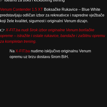
✅ idealno za boks i kickboxing trening
Venum Contender 1.5 XT
Boksačke Rukavice – Blue White
predstavljaju odličan izbor za rekreativce i napredne vježbače
koji žele kvalitet, sigurnost i originalni Venum dizajn.
👉
X-FIT.ba nudi širok izbor originalne Venum borilačke
opreme – istražite i ostale rukavice, bandaže i zaštitnu opremu
za kompletan trening.
Na
X-FIT.ba
nudimo isključivo originalnu Venum
opremu uz brzu dostavu širom BiH.