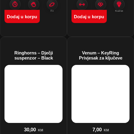
Zaštita
Stabilnost
Fit
Zaštita
Venum
Kvalitet
Dodaj u korpu
Dodaj u korpu
Ringhorns – Dječji
Venum – KeyRing
suspenzor – Black
Privjesak za ključeve
30,00
7,00
KM
KM