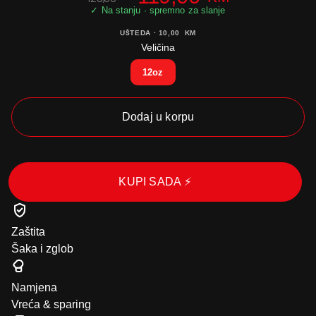
UŠTEDA ·
10,00
KM
Veličina
12oz
Dodaj u korpu
KUPI SADA ⚡
Zaštita
Šaka i zglob
Namjena
Vreća & sparing