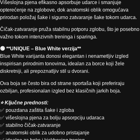
Višeslojna pjena efikasno apsorbuje udarce i smanjuje
opterećenje na zglobove, dok anatomski oblik omogućava
prirodan položaj šake i sigurno zatvaranje šake tokom udarca.
Čičak-zatvaranje pruža stabilnu potporu zglobu, što je posebno
važno tokom intenzivnih treninga i sparinga.
🟢 **UNIQUE – Blue White verzija**
Blue White varijanta donosi elegantan i nenametljiv izgled
inspirisan prirodnim tonovima, idealan za borce koji žele
diskretniji, ali prepoznatljiv stil u dvorani.
Ova boja se često bira od strane sportaša koji preferiraju
ozbiljan, profesionalan izgled bez klasičnih jarkih boja.
⭐ Ključne prednosti:
✅ pouzdana zaštita šake i zgloba
✅ višeslojna pjena za bolju apsorpciju udaraca
✅ stabilno čičak-zatvaranje
✅ anatomski oblik za udobno pristajanje