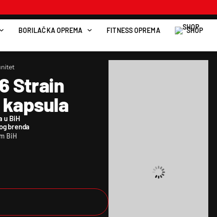
BORILAČKA OPREMA
FITNESS OPREMA
SHOP
unitet
6 Strain
 kapsula
a u BiH
kog brenda
om BiH