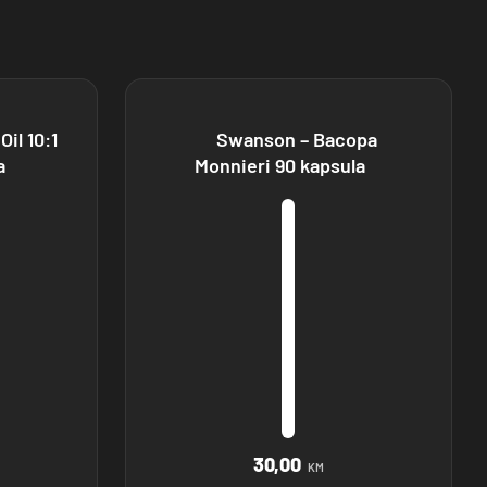
il 10:1
Swanson – Bacopa
a
Monnieri 90 kapsula
30,00
KM