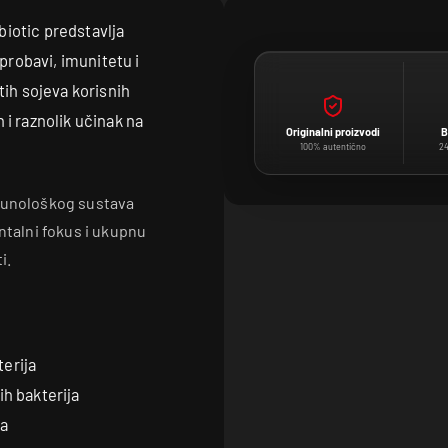
iotic predstavlja
robavi, imunitetu i
tih sojeva korisnih
 i raznolik učinak na
Originalni proizvodi
B
100% autentično
24
imunološkog sustava
ntalni fokus i ukupnu
i.
terija
h bakterija
ja