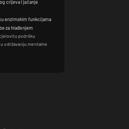
og crijeva i jačanje
šku enzimskim funkcijama
ebe za hlađenjem
cjelovitu podršku
 u održavanju mentalne