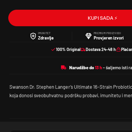
KUPI SADA ⚡
IMUNITET
PREMIUM PROIZVODI
Zdravlje
Provjeren izvori
100% Original
Dostava 24–48 h
Plaća
Narudžbe do
Swanson Dr. Stephen Langer’s Ultimate 16-Strain Probioti
koja donosi sveobuhvatnu podršku probavi, imunitetu i men