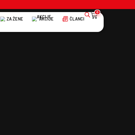
0
ZA ŽENE
AKCIJE
ČLANCI