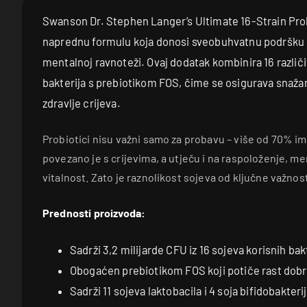
Swanson Dr. Stephen Langer’s Ultimate 16-Strain Prob
naprednu formulu koja donosi sveobuhvatnu podršku p
mentalnoj ravnoteži. Ovaj dodatak kombinira 16 različi
bakterija s prebiotikom FOS, čime se osigurava snažan
zdravlje crijeva.
Probiotici nisu važni samo za probavu – više od 70% 
povezano je s crijevima, a utječu i na raspoloženje, me
vitalnost. Zato je raznolikost sojeva od ključne važnost
Prednosti proizvoda:
Sadrži 3,2 milijarde CFU iz 16 sojeva korisnih bak
Obogaćen prebiotikom FOS koji potiče rast dobri
Sadrži 11 sojeva laktobacila i 4 soja bifidobakteri