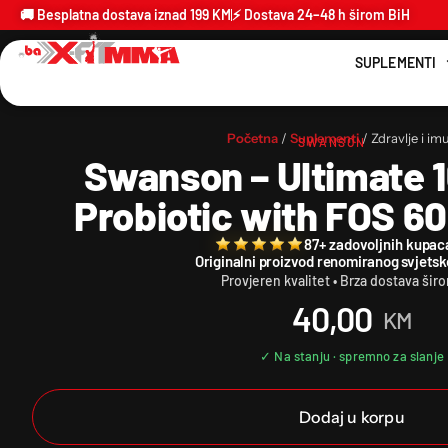
🚚 Besplatna dostava iznad 199 KM
⚡ Dostava 24–48 h širom BiH
SUPLEMENTI
Početna
/
Suplementi
/ Zdravlje i im
SWANSON
Swanson – Ultimate 1
Probiotic with FOS 60
87+ zadovoljnih kupac
Originalni proizvod renomiranog svjets
Provjeren kvalitet • Brza dostava šir
40,00
KM
Dodaj u korpu