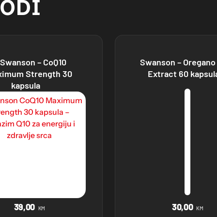
VODI
Swanson – CoQ10
Swanson – Oregano O
ximum Strength 30
Extract 60 kapsul
kapsula
39,00
30,00
KM
KM