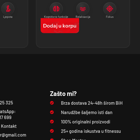
Ljepota
Kognitivne funkcije
Relaksacija
Fokus
Dodaj u korpu
Zašto mi?
325 325
Brza dostava 24–48h širom BiH
atsApp:
Narudžbe šaljemo isti dan
17 699
100% originalni proizvodi
i Kontakt
25+ godina iskustva u fitnessu
ar@gmail.com