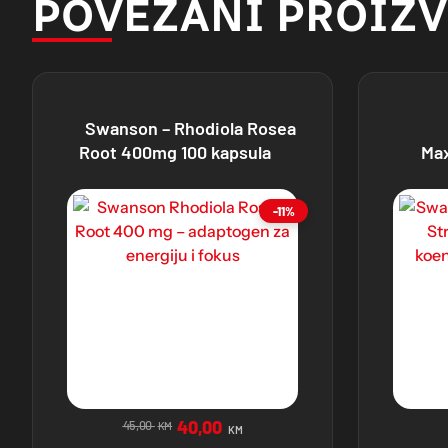
POVEZANI PROIZ
Swanson – Rhodiola Rosea
Root 400mg 100 kapsula
Ma
-11%
40,00
45,00
KM
KM