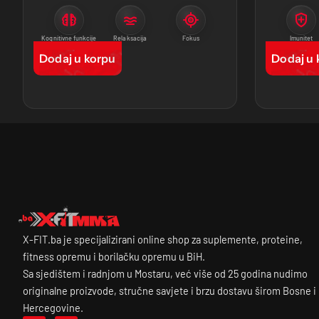
Kognitivne funkcije
Relaksacija
Fokus
Imunitet
Dodaj u korpu
Dodaj u 
X-FIT.ba je specijalizirani online shop za suplemente, proteine,
fitness opremu i borilačku opremu u BiH.
Sa sjedištem i radnjom u Mostaru, već više od 25 godina nudimo
originalne proizvode, stručne savjete i brzu dostavu širom Bosne i
Hercegovine.