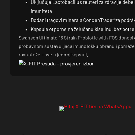
Uključuje Lactobacillus reuteri za zdravlje debel
imuniteta
Dodani tragovi minerala ConcenTrace® za podr
Kapsule otporne na želučanu kiselinu, bez potr
Swanson Ultimate 16 Strain Probiotic with FOS donosi 
probavnom sustavu, jača imunološku obranu i pomaže
ravnoteže – sve u jednoj kapsuli.