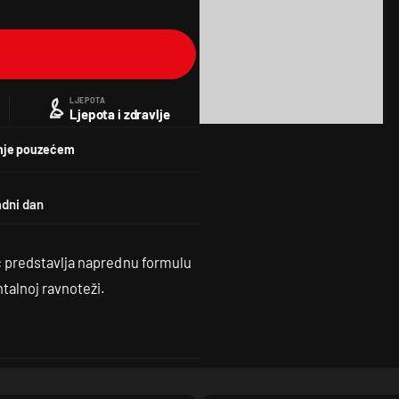
LJEPOTA
Ljepota i zdravlje
nje pouzećem
c predstavlja naprednu formulu
talnoj ravnoteži.