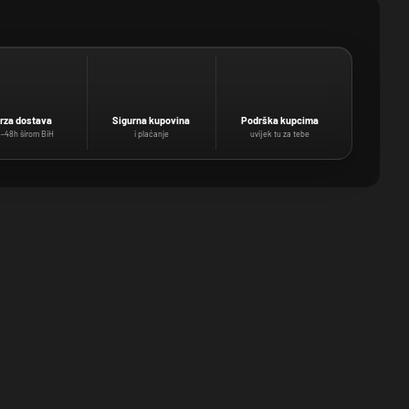
rza dostava
Sigurna kupovina
Podrška kupcima
–48h širom BiH
i plaćanje
uvijek tu za tebe