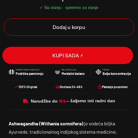
Dodaj u korpu
KUPI SADA ⚡
KOGNITIVNE FUNKCIJE
RELAKSACIJA
FOKUS
Podrška pamćenju
Mentalni balans
Bolja koncentracija
100% Original
Dostava 24–48 h
Plaćanje pouzećem
Narudžbe do
Ashwagandha (Withania somnifera)
je vodeća biljka
Ayurvede, tradicionalnog indijskog sistema medicine,