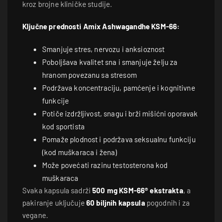
kroz brojne kliničke studije.
Ključne prednosti Amix Ashwagandhe KSM-66:
Smanjuje stres, nervozu i anksioznost
Poboljšava kvalitet sna i smanjuje želju za
hranom povezanu sa stresom
Podržava koncentraciju, pamćenje i kognitivne
funkcije
Potiče izdržljivost, snagu i brži mišićni oporavak
kod sportista
Pomaže plodnost i podržava seksualnu funkciju
(kod muškaraca i žena)
Može povećati razinu testosterona kod
muškaraca
Svaka kapsula sadrži
500 mg KSM-66® ekstrakta
, a
pakiranje uključuje
60 biljnih kapsula
pogodnih i za
vegane.