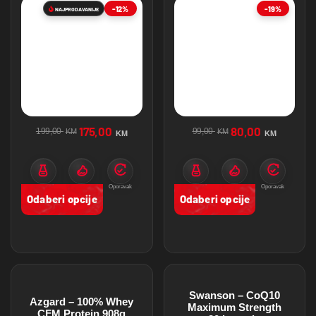
-12%
-19%
NAJPRODAVANIJE
175,00
80,00
199,00
99,00
KM
KM
KM
KM
Protein
Mišićna masa
Oporavak
Protein
Mišićna masa
Oporavak
Odaberi opcije
Odaberi opcije
Swanson – CoQ10
Azgard – 100% Whey
Maximum Strength
CFM Protein 908g