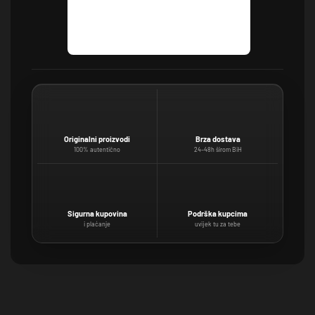
Originalni proizvodi
Brza dostava
100% autentično
24–48h širom BiH
Sigurna kupovina
Podrška kupcima
i plaćanje
uvijek tu za tebe