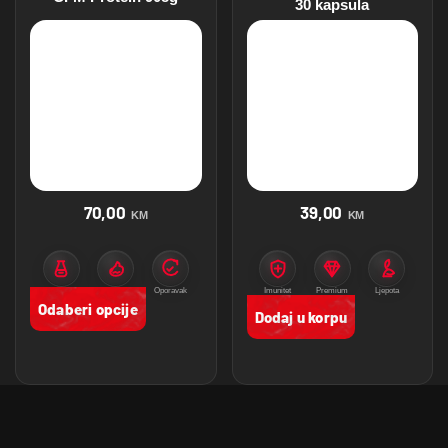
30 kapsula
70,00
39,00
KM
KM
Protein
Mišićna masa
Oporavak
Imunitet
Premium
Ljepota
proizvodi
Odaberi opcije
Dodaj u korpu