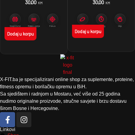
30,00
30,00
KM
KM
Kognitivne
Relaksacija
Fokus
Pokret
Trening
Grip
funkcije
Dodaj u korpu
Dodaj u korpu
X-FIT.ba je specijalizirani online shop za suplemente, proteine,
fitness opremu i borilačku opremu u BiH.
Sa sjedištem i radnjom u Mostaru, već više od 25 godina
nudimo originalne proizvode, stručne savjete i brzu dostavu
širom Bosne i Hercegovine.
Linkovi