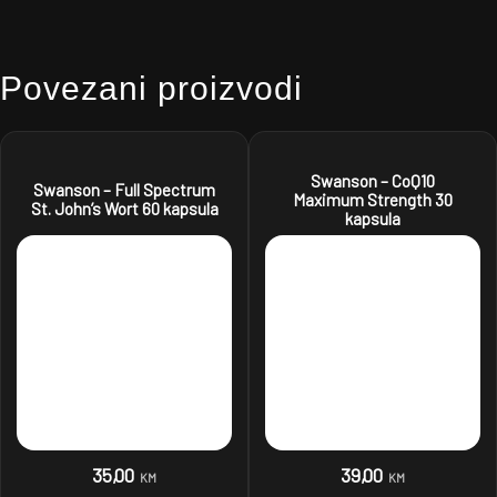
Povezani proizvodi
Swanson – CoQ10
Swanson – Full Spectrum
Maximum Strength 30
St. John’s Wort 60 kapsula
kapsula
35,00
39,00
KM
KM