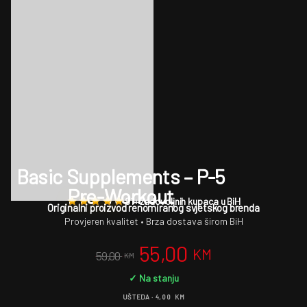
Basic Supplements – P-5
Pre-Workout
91+ zadovoljnih kupaca u BiH
Originalni proizvod renomiranog svjetskog brenda
Provjeren kvalitet • Brza dostava širom BiH
55,00
KM
59,00
KM
✓ Na stanju
UŠTEDA ·
4,00
KM