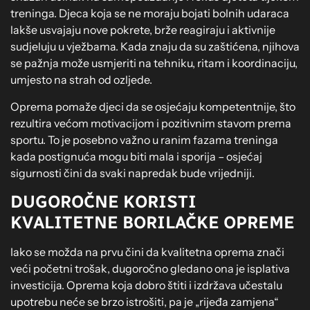
treninga. Djeca koja se ne moraju bojati bolnih udaraca
lakše usvajaju nove pokrete, brže reagiraju i aktivnije
sudjeluju u vježbama. Kada znaju da su zaštićena, njihova
se pažnja može usmjeriti na tehniku, ritam i koordinaciju,
umjesto na strah od ozljede.
Oprema pomaže djeci da se osjećaju kompetentnije, što
rezultira većom motivacijom i pozitivnim stavom prema
sportu. To je posebno važno u ranim fazama treninga
kada postignuća mogu biti mala i sporija – osjećaj
sigurnosti čini da svaki napredak bude vrijedniji.
DUGOROČNE KORISTI
KVALITETNE BORILAČKE OPREME
Iako se možda na prvu čini da kvalitetna oprema znači
veći početni trošak, dugoročno gledano ona je isplativa
investicija. Oprema koja dobro štiti i izdržava učestalu
upotrebu neće se brzo istrošiti, pa je „rijeđa zamjena“