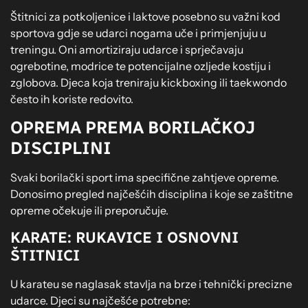
Štitnici za potkoljenice i laktove posebno su važni kod
sportova gdje se udarci nogama uče i primjenjuju u
treningu. Oni amortiziraju udarce i sprječavaju
ogrebotine, modrice te potencijalne ozljede kostiju i
zglobova. Djeca koja treniraju kickboxing ili taekwondo
često ih koriste redovito.
OPREMA PREMA BORILAČKOJ
DISCIPLINI
Svaki borilački sport ima specifične zahtjeve opreme.
Donosimo pregled najčešćih disciplina i koje se zaštitne
opreme očekuje ili preporučuje.
KARATE: RUKAVICE I OSNOVNI
ŠTITNICI
U karateu se naglasak stavlja na brze i tehnički precizne
udarce. Djeci su najčešće potrebne: