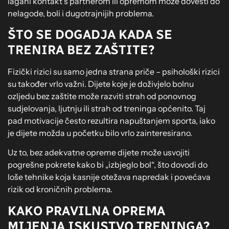
lagani kontakt s partnerom ili opremom može dovesti do
nelagode, boli i dugotrajnijih problema.
ŠTO SE DOGADJA KADA SE
TRENIRA BEZ ZAŠTITE?
Fizički rizici su samo jedna strana priče – psihološki rizici
su također vrlo važni. Dijete koje je doživjelo bolnu
ozljedu bez zaštite može razviti strah od ponovnog
sudjelovanja, ljutnju ili strah od treninga općenito. Taj
pad motivacije često rezultira napuštanjem sporta, iako
je dijete možda u početku bilo vrlo zainteresirano.
Uz to, bez adekvatne opreme dijete može usvojiti
pogrešne pokrete kako bi „izbjeglo bol“, što dovodi do
loše tehnike koja kasnije otežava napredak i povećava
rizik od kroničnih problema.
KAKO PRAVILNA OPREMA
MIJENJA ISKUSTVO TRENINGA?