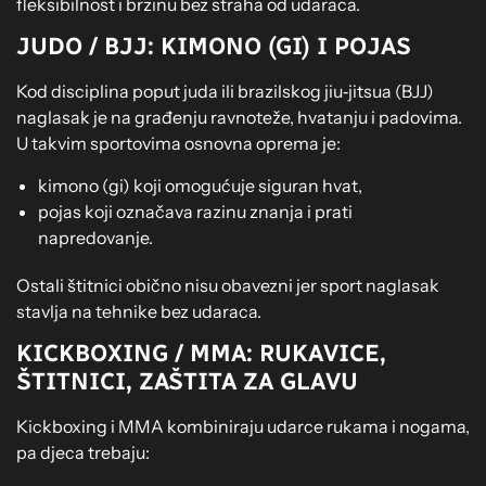
fleksibilnost i brzinu bez straha od udaraca.
JUDO / BJJ: KIMONO (GI) I POJAS
Kod disciplina poput juda ili brazilskog jiu‑jitsua (BJJ)
naglasak je na građenju ravnoteže, hvatanju i padovima.
U takvim sportovima osnovna oprema je:
kimono (gi) koji omogućuje siguran hvat,
pojas koji označava razinu znanja i prati
napredovanje.
Ostali štitnici obično nisu obavezni jer sport naglasak
stavlja na tehnike bez udaraca.
KICKBOXING / MMA: RUKAVICE,
ŠTITNICI, ZAŠTITA ZA GLAVU
Kickboxing i MMA kombiniraju udarce rukama i nogama,
pa djeca trebaju: