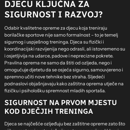
DJECU KLJUČNA ZA
SIGURNOST I RAZVOJ?
Odabir kvalitetne opreme za djecu koja treniraju
borilačke sportove nije samo formalnost – to je temelj
sigurnog i uspješnog treninga. Djeca su fizički i
koordinacijski razvijenija nego odrasli, ali istovremeno su
i osjetljivija na udarce, padove i neprecizne pokrete.
Pravilna oprema ne samo da štiti od ozljeda, nego i
omogućuje djetetu da se osjeća sigurno, samouvjereno i
spremno učiti nove tehnike bez straha. Sljedeći
podnaslovi objašnjavaju kako zaštitna oprema utječe na
fizičku i psihološku spremnost mladih sportaša.
SIGURNOST NA PRVOM MJESTU
KOD DJEČJIH TRENINGA
Djeca se najčešće ozljeđuju bez zaštitne opreme zato što