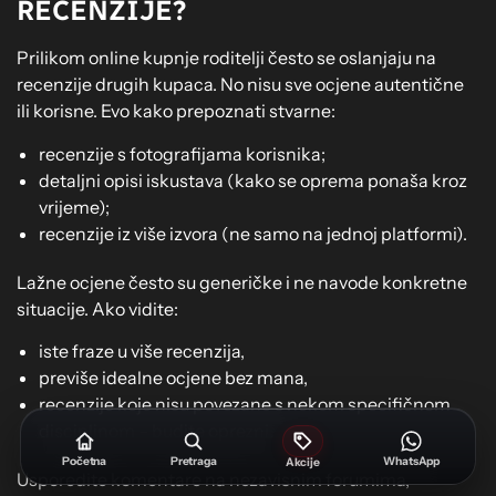
RECENZIJE?
Prilikom online kupnje roditelji često se oslanjaju na
recenzije drugih kupaca. No nisu sve ocjene autentične
ili korisne. Evo kako prepoznati stvarne:
recenzije s fotografijama korisnika;
detaljni opisi iskustava (kako se oprema ponaša kroz
vrijeme);
recenzije iz više izvora (ne samo na jednoj platformi).
Lažne ocjene često su generičke i ne navode konkretne
situacije. Ako vidite:
iste fraze u više recenzija,
previše idealne ocjene bez mana,
recenzije koje nisu povezane s nekom specifičnom
disciplinom – budite oprezni.
Početna
Pretraga
WhatsApp
Akcije
Usporedite komentare na nezavisnim forumima,