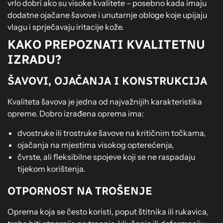
vrlo dobri ako su visoke kvalitete – posebno kada imaju
dodatne ojačane šavove i unutarnje obloge koje upijaju
vlagu i sprječavaju iritacije kože.
KAKO PREPOZNATI KVALITETNU
IZRADU?
ŠAVOVI, OJAČANJA I KONSTRUKCIJA
Kvaliteta šavova je jedna od najvažnijih karakteristika
opreme. Dobro izrađena oprema ima:
dvostruke ili trostruke šavove na kritičnim točkama,
ojačanja na mjestima visokog opterećenja,
čvrste, ali fleksibilne spojeve koji se ne raspadaju
tijekom korištenja.
OTPORNOST NA TROŠENJE
Oprema koja se često koristi, poput štitnika ili rukavica,