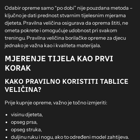
Odabir opreme samo “po dobi” nije pouzdana metoda –
ključno je dati prednost stvarnim tijelesnim mjerama
djeteta. Pravilna veličina osigurava da oprema štiti, ne
ometa pokrete i omogućuje udobnost pri svakom
treningu. Pravilna veličina borilačke opreme za djecu
jednako je važna kao i kvaliteta materijala.
MJERENJE TIJELA KAO PRVI
KORAK
KAKO PRAVILNO KORISTITI TABLICE
VELIČINA?
Prije kupnje opreme, važno je točno izmjeriti:
visinu djeteta,
opseg prsa,
opseg struka,
duljinu ruku i nogu, ako to određeni model zahtijeva.