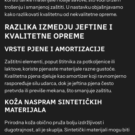
trošenju i smanjenoj zaštiti. U nastavku objašnjavamo
kako razlikovati kvalitetnu od nekvalitetne opreme.
RAZLIKA IZMEDJU JEFTINE I
KVALITETNE OPREME
VRSTE PJENE I AMORTIZACIJE
Zaštitni elementi, poput štitnika za potkoljenice ili
laktove, koriste pjenaste materijale razne gustoće.
Kvalitetna pjena djeluje kao amortizer koji ravnomjerno
raspoređuje silu udarca, dok je jeftina pjena često
pretvrda ili previše mekana, što smanjuje zaštitu.
KOŽA NASPRAM SINTETIČKIH
MATERIJALA
Prirodna koža obično pruža bolju izdržljivost i
dugotrajnost, ali je skuplja. Sintetički materijali mogu biti