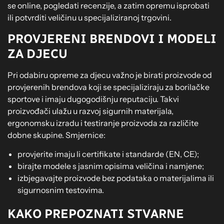
se online, pogledati recenzije, a zatim opremu isprobati
ili potvrditi veličinu u specijaliziranoj trgovini.
PROVJERENI BRENDOVI I MODELI
ZA DJECU
Pri odabiru opreme za djecu važno je birati proizvode od
provjerenih brendova koji se specijaliziraju za borilačke
sportove i imaju dugogodišnju reputaciju. Takvi
proizvođači ulažu u razvoj sigurnih materijala,
ergonomsku izradu i testiranje proizvoda za različite
dobne skupine. Smjernice:
provjerite imaju li certifikate i standarde (EN, CE);
birajte modele s jasnim opisima veličina i namjene;
izbjegavajte proizvode bez podataka o materijalima ili
sigurnosnim testovima.
KAKO PREPOZNATI STVARNE