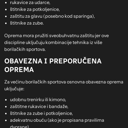
rukavice za udarce,
štitnike za potkoljenice,
zaštitu za glavu (posebno kod sparinga),
štitnike za zube.
Oprema mora pružiti sveobuhvatnu zaštitu jer ove
discipline uključuju kombinacije tehnika iz više
borilačkih sportova.
OBAVEZNA I PREPORUČENA
OPREMA
Za većinu borilačkih sportova osnovna obavezna oprema
uključuje:
udobnu trenirku ili kimono,
zaštitne rukavice i bandaže,
štitnike za zube i potkoljenice,
adekvatnu obuću (ako je propisana pravilima
dvorane).