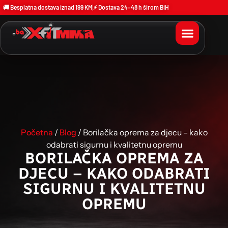
🚚 Besplatna dostava iznad 199 KM
⚡ Dostava 24–48 h širom BiH
Početna
/
Blog
/ Borilačka oprema za djecu – kako
odabrati sigurnu i kvalitetnu opremu
BORILAČKA OPREMA ZA
DJECU – KAKO ODABRATI
SIGURNU I KVALITETNU
OPREMU