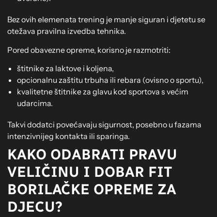
Bez ovih elemenata trening je manje siguran i djetetu se
otežava pravilna izvedba tehnika.
Pored obavezne opreme, korisno je razmotriti:
štitnike za laktove i koljena,
opcionalnu zaštitu trbuha ili rebara (ovisno o sportu),
kvalitetne štitnike za glavu kod sportova s većim
udarcima.
Takvi dodatci povećavaju sigurnost, posebno u fazama
intenzivnijeg kontakta ili sparinga.
KAKO ODABRATI PRAVU
VELIČINU I DOBAR FIT
BORILAČKE OPREME ZA
DJECU?