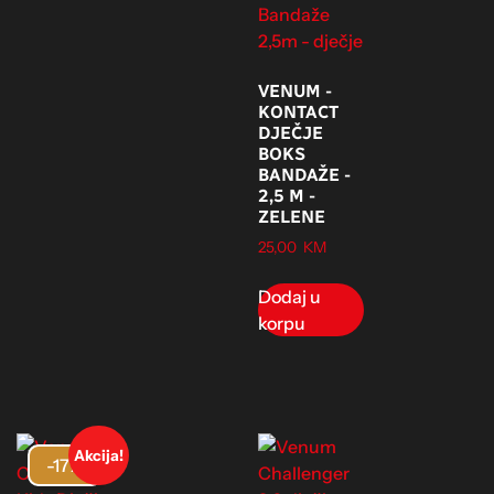
VENUM -
KONTACT
DJEČJE
BOKS
BANDAŽE -
2,5 M -
ZELENE
25,00
KM
Dodaj u
korpu
Akcija!
-17%