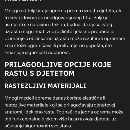
Mnogi roditelji biraju opremu prema uzrastu djeteta, ali
to često dovodi do neodgovarajućeg fit-a. Bolje je
usmjeriti se na visinu i težinu, budući da djeca istog
uzrasta mogu imati vrlo različite tjelesne proporcije.
Uzimanje u obzir samo uzrasta može rezultirati opremom
koja steže, ograničava ili prekomjerno popušta, što
smanjuje sigurnost i udobnost.
PRILAGODLJIVE OPCIJE KOJE
RASTU S DJETETOM
RASTEZLJIVI MATERIJALI
Mnogi modeli opreme danas koriste elastične ili
rastezljive materijale koji se prilagođavaju djetetovoj
anatomiji dok ono raste. To znači da jedna oprema može
biti funkcionalna tijekom više faza razvoja djeteta, uz
očuvanje sigurnosnih svojstava.