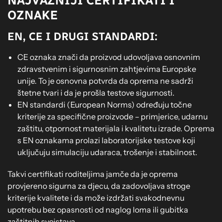
NAJVAŽNIJI CERTIFIKATI I
OZNAKE
EN, CE I DRUGI STANDARDI:
CE oznaka znači da proizvod udovoljava osnovnim
zdravstvenim i sigurnosnim zahtjevima Europske
unije. To je osnovna potvrda da oprema ne sadrži
štetne tvari i da je prošla testove sigurnosti.
EN standardi (European Norms) određuju točne
kriterije za specifične proizvode – primjerice, udarnu
zaštitu, otpornost materijala i kvalitetu izrade. Oprema
s EN oznakama prolazi laboratorijske testove koji
uključuju simulaciju udaraca, trošenje i stabilnost.
Takvi certifikati roditeljima jamče da je oprema
provjereno sigurna za djecu, da zadovoljava stroge
kriterije kvalitete i da može izdržati svakodnevnu
upotrebu bez opasnosti od naglog loma ili gubitka
zaštitnih svojstava.