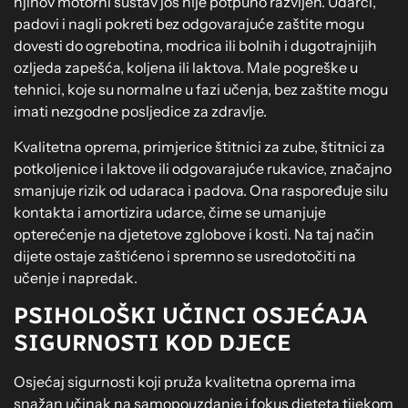
njihov motorni sustav još nije potpuno razvijen. Udarci,
padovi i nagli pokreti bez odgovarajuće zaštite mogu
dovesti do ogrebotina, modrica ili bolnih i dugotrajnijih
ozljeda zapešća, koljena ili laktova. Male pogreške u
tehnici, koje su normalne u fazi učenja, bez zaštite mogu
imati nezgodne posljedice za zdravlje.
Kvalitetna oprema, primjerice štitnici za zube, štitnici za
potkoljenice i laktove ili odgovarajuće rukavice, značajno
smanjuje rizik od udaraca i padova. Ona raspoređuje silu
kontakta i amortizira udarce, čime se umanjuje
opterećenje na djetetove zglobove i kosti. Na taj način
dijete ostaje zaštićeno i spremno se usredotočiti na
učenje i napredak.
PSIHOLOŠKI UČINCI OSJEĆAJA
SIGURNOSTI KOD DJECE
Osjećaj sigurnosti koji pruža kvalitetna oprema ima
snažan učinak na samopouzdanje i fokus djeteta tijekom