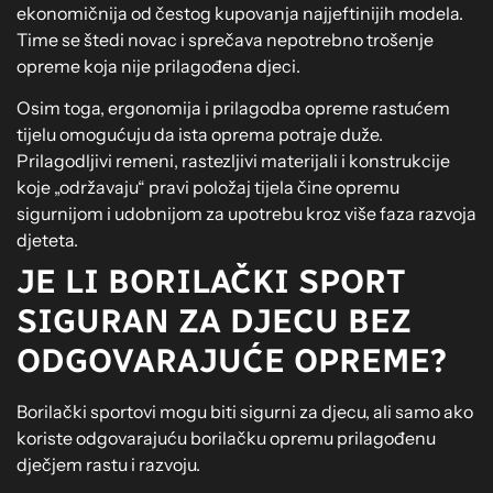
ekonomičnija od čestog kupovanja najjeftinijih modela.
Time se štedi novac i sprečava nepotrebno trošenje
opreme koja nije prilagođena djeci.
Osim toga, ergonomija i prilagodba opreme rastućem
tijelu omogućuju da ista oprema potraje duže.
Prilagodljivi remeni, rastezljivi materijali i konstrukcije
koje „održavaju“ pravi položaj tijela čine opremu
sigurnijom i udobnijom za upotrebu kroz više faza razvoja
djeteta.
JE LI BORILAČKI SPORT
SIGURAN ZA DJECU BEZ
ODGOVARAJUĆE OPREME?
Borilački sportovi mogu biti sigurni za djecu, ali samo ako
koriste odgovarajuću borilačku opremu prilagođenu
dječjem rastu i razvoju.