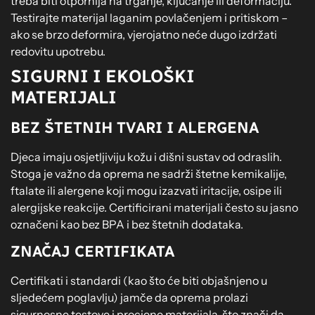
treba biti otpornija na trganje, ključanje ili deformaciju.
Testirajte materijal laganim povlačenjem i pritiskom –
ako se brzo deformira, vjerojatno neće dugo izdržati
redovitu upotrebu.
SIGURNI I EKOLOŠKI
MATERIJALI
BEZ ŠTETNIH TVARI I ALERGENA
Djeca imaju osjetljiviju kožu i dišni sustav od odraslih.
Stoga je važno da oprema ne sadrži štetne kemikalije,
ftalate ili alergene koji mogu izazvati iritacije, osipe ili
alergijske reakcije. Certificirani materijali često su jasno
označeni kao bez BPA i bez štetnih dodataka.
ZNAČAJ CERTIFIKATA
Certifikati i standardi (kao što će biti objašnjeno u
sljedećem poglavlju) jamče da oprema prolazi
sigurnosne testove i procjene materijala, što znači da