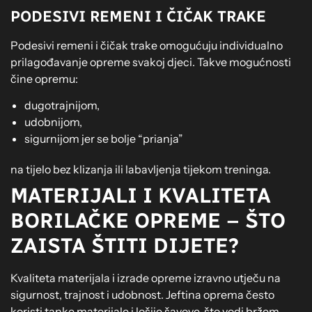
PODESIVI REMENI I ČIČAK TRAKE
Podesivi remeni i čičak trake omogućuju individualno
prilagođavanje opreme svakoj djeci. Takve mogućnosti
čine opremu:
dugotrajnijom,
udobnijom,
sigurnijom jer se bolje “prianja”
na tijelo bez klizanja ili labavljenja tijekom treninga.
MATERIJALI I KVALITETA
BORILAČKE OPREME – ŠTO
ZAISTA ŠTITI DIJETE?
Kvaliteta materijala i izrade opreme izravno utječu na
sigurnost, trajnost i udobnost. Jeftina oprema često
koristi tanke materijale i lošije šavove, što vodi bržem