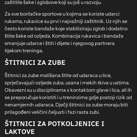
zaštitile šake i zglobove koji su još u razvoju.
Za sve borilačke sportove u kojima se koriste udarci
rukama, rukavice su prvi i najvažniji zaštitnik. Uz njih se
često koriste bandaže koje stabiliziraju zglob i dodatno
štite šake od ozljeda. Kombinacija rukavica i bandaža
smanjuje udarce i štiti i dijete i njegovog partnera
tijekom treninga.
ŠTITNICI ZA ZUBE
Štitnici za zube mališana štite od udaraca u lice,
sprječavajući ozljede zuba, usana i mekih tkiva u ustima.
Obavezni su u disciplinama s kontaktom glave i lica, ali ih
se preporučuje koristiti i u treninzima gdje postoji rizik od
nenamjernih udaraca. Dječji štitnici za zube moraju biti
prilagođeni veličini čeljusti i fazi rasta zubi.
ŠTITNICI ZA POTKOLJENICE I
LAKTOVE