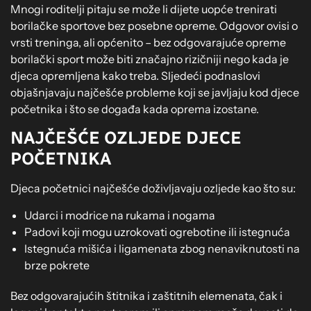
Mnogi roditelji pitaju se može li dijete uopće trenirati
borilačke sportove bez posebne opreme. Odgovor ovisi o
vrsti treninga, ali općenito – bez odgovarajuće opreme
borilački sport može biti značajno rizičniji nego kada je
djeca opremljena kako treba. Sljedeći podnaslovi
objašnjavaju najčešće probleme koji se javljaju kod djece
početnika i što se događa kada oprema izostane.
NAJČEŠĆE OZLJEDE DJECE
POČETNIKA
Djeca početnici najčešće doživljavaju ozljede kao što su:
Udarci i modrice na rukama i nogama
Padovi koji mogu uzrokovati ogrebotine ili istegnuća
Istegnuća mišića i ligamenata zbog nenaviknutosti na
brze pokrete
Bez odgovarajućih štitnika i zaštitnih elemenata, čak i