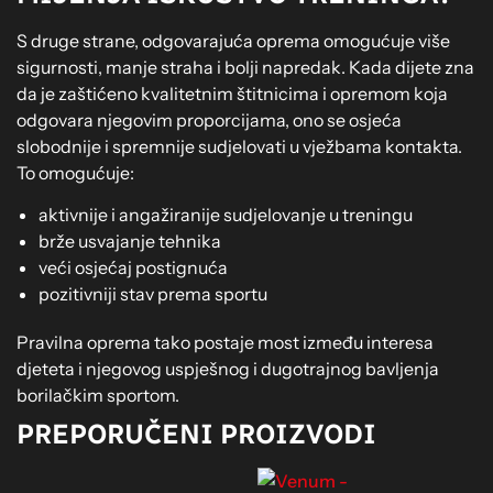
S druge strane, odgovarajuća oprema omogućuje više
sigurnosti, manje straha i bolji napredak. Kada dijete zna
da je zaštićeno kvalitetnim štitnicima i opremom koja
odgovara njegovim proporcijama, ono se osjeća
slobodnije i spremnije sudjelovati u vježbama kontakta.
To omogućuje:
aktivnije i angažiranije sudjelovanje u treningu
brže usvajanje tehnika
veći osjećaj postignuća
pozitivniji stav prema sportu
Pravilna oprema tako postaje most između interesa
djeteta i njegovog uspješnog i dugotrajnog bavljenja
borilačkim sportom.
PREPORUČENI PROIZVODI