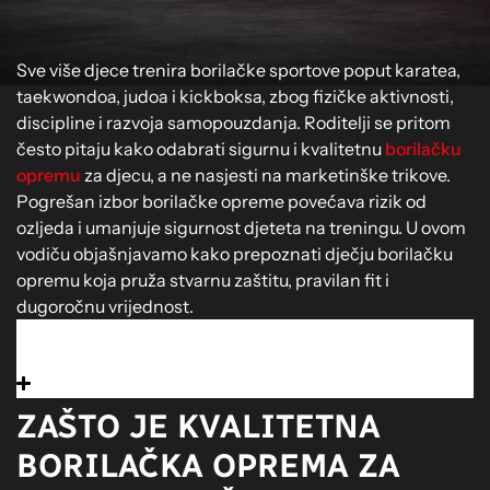
Sve više djece trenira borilačke sportove poput karatea,
taekwondoa, judoa i kickboksa, zbog fizičke aktivnosti,
discipline i razvoja samopouzdanja. Roditelji se pritom
često pitaju kako odabrati sigurnu i kvalitetnu
borilačku
opremu
za djecu, a ne nasjesti na marketinške trikove.
Pogrešan izbor borilačke opreme povećava rizik od
ozljeda i umanjuje sigurnost djeteta na treningu. U ovom
vodiču objašnjavamo kako prepoznati dječju borilačku
opremu koja pruža stvarnu zaštitu, pravilan fit i
dugoročnu vrijednost.
Tabela sadržaja
ZAŠTO JE KVALITETNA
BORILAČKA OPREMA ZA