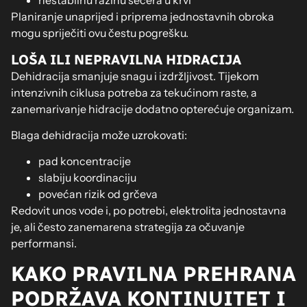
nestabilnu razinu šećera u krvi
Planiranje unaprijed i priprema jednostavnih obroka
mogu spriječiti ovu čestu pogrešku.
LOŠA ILI NEPRAVILNA HIDRACIJA
Dehidracija smanjuje snagu i izdržljivost. Tijekom
intenzivnih ciklusa potreba za tekućinom raste, a
zanemarivanje hidracije dodatno opterećuje organizam.
Blaga dehidracija može uzrokovati:
pad koncentracije
slabiju koordinaciju
povećan rizik od grčeva
Redovit unos vode i, po potrebi, elektrolita jednostavna
je, ali često zanemarena strategija za očuvanje
performansi.
KAKO PRAVILNA PREHRANA
PODRŽAVA KONTINUITET I