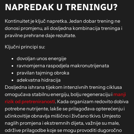
NAPREDAK U TRENINGU?
Kontinuitet je ključ napretka. Jedan dobar trening ne
donosi promjenu, ali dosljedna kombinacija treninga i
pravilne prehrane daje rezultate.
Ključni principi su:
dovoljan unos energije
ravnomjerna raspodjela makronutrijenata
pravilan tajming obroka
adekvatna hidracija
Dosljedna ishrana tijekom intenzivnih trening ciklusa
omogućava stabilnu energiju, bolju regeneraciju i
manji
rizik od pretreniranosti
. Kada organizam redovito dobiva
potrebne nutrijente, lakše se prilagođava opterećenju i
učinkovitije obnavlja mišićno i živčano tkivo. Umjesto
naglih promjena i ekstremnih dijeta, važnije su male,
održive prilagodbe koje se mogu provoditi dugoročno