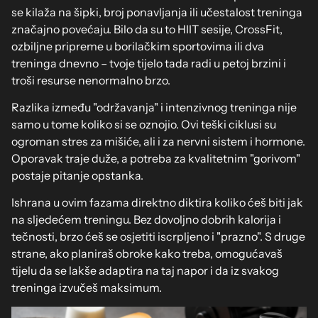
se kilaža na šipki, broj ponavljanja ili učestalost treninga
značajno povećaju. Bilo da su to HIIT sesije, CrossFit,
ozbiljne pripreme u borilačkim sportovima ili dva
treninga dnevno – tvoje tijelo tada radi u petoj brzini i
troši resurse nenormalno brzo.
Razlika između "održavanja" i intenzivnog treninga nije
samo u tome koliko si se oznojio. Ovi teški ciklusi su
ogroman stres za mišiće, ali i za nervni sistem i hormone.
Oporavak traje duže, a potreba za kvalitetnim "gorivom"
postaje pitanje opstanka.
Ishrana u ovim fazama direktno diktira koliko ćeš biti jak
na sljedećem treningu. Bez dovoljno dobrih kalorija i
tečnosti, brzo ćeš se osjetiti iscrpljeno i "prazno". S druge
strane, ako planiraš obroke kako treba, omogućavaš
tijelu da se lakše adaptira na taj napor i da iz svakog
treninga izvučeš maksimum.