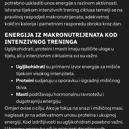
potrebno uskladiti unos energije s razinom aktivnosti.
Ishrana tijekom intenzivnih trening ciklusa temelji se na
pravilnoj raspodjeli makronutrijenata, adekvatnoj
količini kalorija i pametnom rasporedu obroka kroz dan.
ENERGIJA IZ MAKRONUTRIJENATA KOD
INTENZIVNOG TRENINGA
Ugljikohidrati, proteini i masti imaju različite uloge u
tijelu, ali u intenzivnim ciklusima svi su važni.
Ugljikohidrati
su primarni izvor energije za mišiće
tijekom visokog intenziteta.
Proteini
sudjeluju u oporavku i izgradnji mišićnog
tkiva.
Masti
podržavaju hormonalnu ravnotežu i
dugotrajniju energiju.
Omjeri ovise o cilju. Ako je fokus na snazi i mišićnoj masi,
naglasak je na adekvatnom unosu proteina i ukupnoj
energiji. Kod izdržljivosti su ugljikohidrati posebno važni.
U fazama oporavka cilj je osigurati dovoljno svih