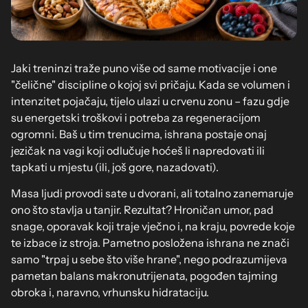
Jaki treninzi traže puno više od same motivacije i one
"čelične" discipline o kojoj svi pričaju. Kada se volumen i
intenzitet pojačaju, tijelo ulazi u crvenu zonu – fazu gdje
su energetski troškovi i potreba za regeneracijom
ogromni. Baš u tim trenucima, ishrana postaje onaj
jezičak na vagi koji odlučuje hoćeš li napredovati ili
tapkati u mjestu (ili, još gore, nazadovati).
Masa ljudi provodi sate u dvorani, ali totalno zanemaruje
ono što stavlja u tanjir. Rezultat? Hroničan umor, pad
snage, oporavak koji traje vječno i, na kraju, povrede koje
te izbace iz stroja. Pametno posložena ishrana ne znači
samo "trpaj u sebe što više hrane", nego podrazumijeva
pametan balans makronutrijenata, pogođen tajming
obroka i, naravno, vrhunsku hidrataciju.