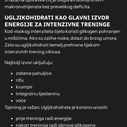
makronutrijenata bez prevelikog deficita.
UGLJIKOHIDRATI KAO GLAVNI IZVOR
ENERGIJE ZA INTENZIVNE TRENINGE
Kod visokog intenziteta tijelo koristi glikogen pohranjen
u mišićima. Ako su zalihe niske, dolazi do brzog umora.
Zato su ugljikohidrati temelj prehrane tijekom
intenzivnih trening ciklusa.
Najbolji izvori uključuju:
zobene pahuljice
rižu
krumpir
integralnu tjesteninu
voće
Tajming je važan. Ugljikohidrate je korisno unositi:
prije treninga radi energije
nakon treninga radi obnove glikogena