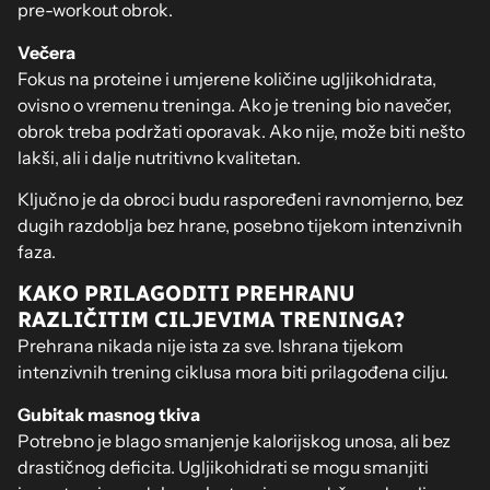
pre-workout obrok.
Večera
Fokus na proteine i umjerene količine ugljikohidrata,
ovisno o vremenu treninga. Ako je trening bio navečer,
obrok treba podržati oporavak. Ako nije, može biti nešto
lakši, ali i dalje nutritivno kvalitetan.
Ključno je da obroci budu raspoređeni ravnomjerno, bez
dugih razdoblja bez hrane, posebno tijekom intenzivnih
faza.
KAKO PRILAGODITI PREHRANU
RAZLIČITIM CILJEVIMA TRENINGA?
Prehrana nikada nije ista za sve. Ishrana tijekom
intenzivnih trening ciklusa mora biti prilagođena cilju.
Gubitak masnog tkiva
Potrebno je blago smanjenje kalorijskog unosa, ali bez
drastičnog deficita. Ugljikohidrati se mogu smanjiti