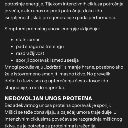
potrošnje energije. Tijekom intenzivnih ciklusa potrošnja
je veća, a ako unos ne prati potrošnju, dolazi do
iscrpljenosti, slabije regeneracije i pada performansi.
Simptomi premalog unosa energije uključuju:
stalni umor
pad snage na treningu
razdražljivost
sporiji oporavak između sesija
Mnogi pokušavaju „izdržati“ s manje hrane, posebno ako
žele istovremeno smanjiti masno tkivo. No prevelik
deficit u fazi visokog opterećenja često dovodi do
stagnacije, a ne do napretka.
NEDOVOLJAN UNOS PROTEINA
Bez adekvatnog unosa proteina oporavak je sporiji.
Mišići se teže obnavljaju, a osjećaj umora traje dulje. U
intenzivnim ciklusima povećava se razgradnja mišićnog
tkiva, pa je potreba za proteinima izraženija.