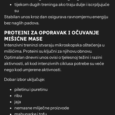
tijekom dugih treninga ako traju dulje i iscrpljujuće
su
Stabilan unos kroz dan osigurava ravnomjernu energiju
bez naglih padova.
PROTEINI ZA OPORAVAK I OČUVANJE
MIŠIĆNE MASE
Intenzivni treninzi stvaraju mikroskopska oštećenja u
mišićima. Proteini su ključni za njihovu obnovu.
Optimalan dnevni unos ovisi o tjelesnoj težini i razini
aktivnosti, ali kod intenzivnih ciklusa potrebe su veće
nego kod umjerene aktivnosti.
Dobar izbor uključuje:
piletinu i puretinu
ribu
jaja
nemasne mliječne proizvode
mahunarke i tofu