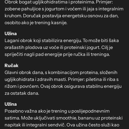
Obrok bogat ugljikohidratima i proteinima. Primjer:
zobene pahuljice s jogurtom i voćem ili jaja s integralnim
kruhom. Doručak postavlja energetsku osnovu za dan,
osobito ako je trening kasnije.
Užina
Lagani obrok koji stabilizira energiju. To može biti šaka
orašastih plodova uz voće ili proteinski jogurt. Cilj je
spriječiti nagli pad energije prije ručka ili treninga.
Ručak
Glavni obrok dana, s kombinacijom proteina, složenih
ugljikohidrata i zdravih masti. Primjer: piletina ili riba s
rižom i povrćem. Ovaj obrok osigurava stabilnu energiju
za ostatak dana.
Užina
Posebno važna ako je trening u poslijepodnevnim
satima. Može uključivati smoothie, bananu uz proteinski
napitak ili integralni sendvič. Ova užina često služi kao