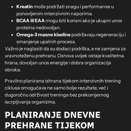
Kreatin
može podržati snagu i performanse u
ponovljenim intenzivnim naporima.
BCAA ili EAA
mogu biti korisni ako je ukupni unos
proteina nedovoljan.
Omega-3 masne kiseline
podržavaju regeneraciju i
smanjenje upalnih procesa.
Važno je naglasiti da su dodaci podrška, a ne zamjena za
uravnoteženu prehranu. Osnova uvijek ostaje kvalitetna
hrana, dovoljan unos energije i dobra organizacija
obroka.
Pravilno planirana ishrana tijekom intenzivnih trening
ciklusa omogućava ne samo bolje rezultate, već i
dugoročnu održivost treninga bez prekomjernog
iscrpljivanja organizma.
PLANIRANJE DNEVNE
PREHRANE TIJEKOM