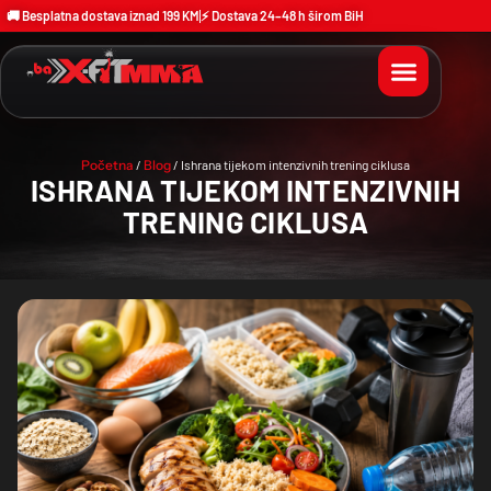
🚚 Besplatna dostava iznad 199 KM
⚡ Dostava 24–48 h širom BiH
Početna
/
Blog
/ Ishrana tijekom intenzivnih trening ciklusa
ISHRANA TIJEKOM INTENZIVNIH
TRENING CIKLUSA