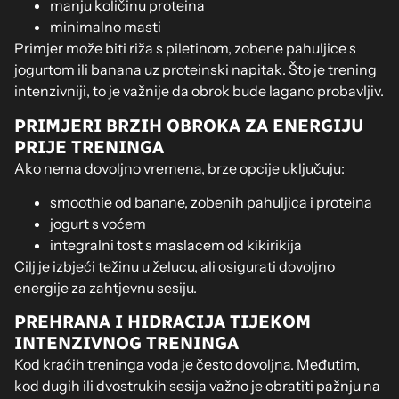
manju količinu proteina
minimalno masti
Primjer može biti riža s piletinom, zobene pahuljice s
jogurtom ili banana uz proteinski napitak. Što je trening
intenzivniji, to je važnije da obrok bude lagano probavljiv.
PRIMJERI BRZIH OBROKA ZA ENERGIJU
PRIJE TRENINGA
Ako nema dovoljno vremena, brze opcije uključuju:
smoothie od banane, zobenih pahuljica i proteina
jogurt s voćem
integralni tost s maslacem od kikirikija
Cilj je izbjeći težinu u želucu, ali osigurati dovoljno
energije za zahtjevnu sesiju.
PREHRANA I HIDRACIJA TIJEKOM
INTENZIVNOG TRENINGA
Kod kraćih treninga voda je često dovoljna. Međutim,
kod dugih ili dvostrukih sesija važno je obratiti pažnju na