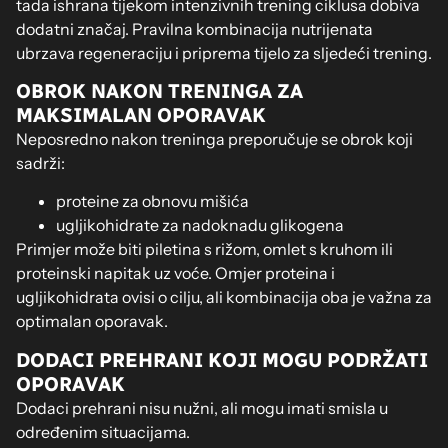
tada ishrana tijekom intenzivnih trening ciklusa dobiva
dodatni značaj. Pravilna kombinacija nutrijenata
ubrzava regeneraciju i priprema tijelo za sljedeći trening.
OBROK NAKON TRENINGA ZA
MAKSIMALAN OPORAVAK
Neposredno nakon treninga preporučuje se obrok koji
sadrži:
proteine za obnovu mišića
ugljikohidrate za nadoknadu glikogena
Primjer može biti piletina s rižom, omlet s kruhom ili
proteinski napitak uz voće. Omjer proteina i
ugljikohidrata ovisi o cilju, ali kombinacija oba je važna za
optimalan oporavak.
DODACI PREHRANI KOJI MOGU PODRŽATI
OPORAVAK
Dodaci prehrani nisu nužni, ali mogu imati smisla u
određenim situacijama.