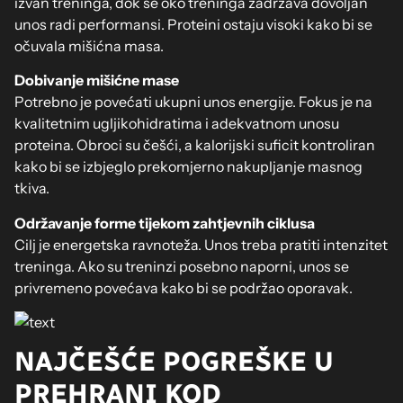
izvan treninga, dok se oko treninga zadržava dovoljan
unos radi performansi. Proteini ostaju visoki kako bi se
očuvala mišićna masa.
Dobivanje mišićne mase
Potrebno je povećati ukupni unos energije. Fokus je na
kvalitetnim ugljikohidratima i adekvatnom unosu
proteina. Obroci su češći, a kalorijski suficit kontroliran
kako bi se izbjeglo prekomjerno nakupljanje masnog
tkiva.
Održavanje forme tijekom zahtjevnih ciklusa
Cilj je energetska ravnoteža. Unos treba pratiti intenzitet
treninga. Ako su treninzi posebno naporni, unos se
privremeno povećava kako bi se podržao oporavak.
NAJČEŠĆE POGREŠKE U
PREHRANI KOD