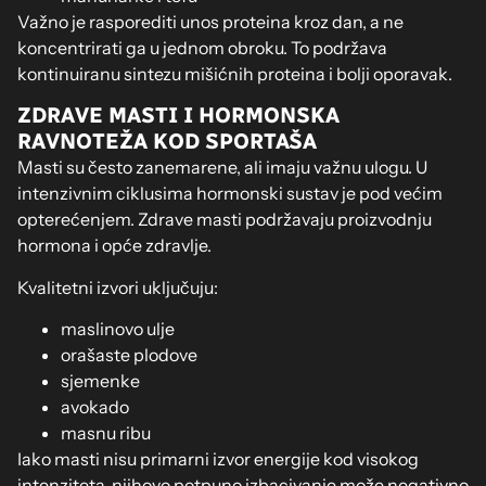
Važno je rasporediti unos proteina kroz dan, a ne
koncentrirati ga u jednom obroku. To podržava
kontinuiranu sintezu mišićnih proteina i bolji oporavak.
ZDRAVE MASTI I HORMONSKA
RAVNOTEŽA KOD SPORTAŠA
Masti su često zanemarene, ali imaju važnu ulogu. U
intenzivnim ciklusima hormonski sustav je pod većim
opterećenjem. Zdrave masti podržavaju proizvodnju
hormona i opće zdravlje.
Kvalitetni izvori uključuju:
maslinovo ulje
orašaste plodove
sjemenke
avokado
masnu ribu
Iako masti nisu primarni izvor energije kod visokog
intenziteta, njihovo potpuno izbacivanje može negativno