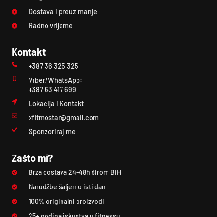
Dostava i preuzimanje
Radno vrijeme
Kontakt
+387 36 325 325
Viber/WhatsApp:
+387 63 417 699
Lokacija i Kontakt
xfitmostar@gmail.com
Sponzoriraj me
Zašto mi?
Brza dostava 24–48h širom BiH
Narudžbe šaljemo isti dan
100% originalni proizvodi
25+ godina iskustva u fitnessu