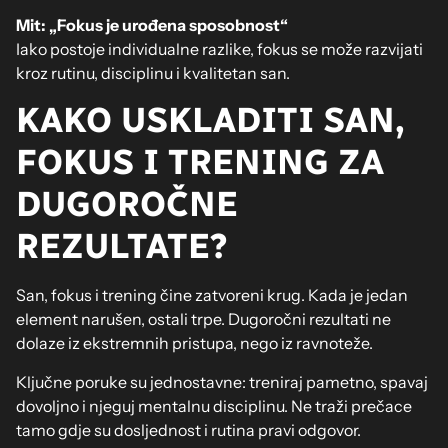
Mit: „Fokus je urođena sposobnost“
Iako postoje individualne razlike, fokus se može razvijati
kroz rutinu, disciplinu i kvalitetan san.
KAKO USKLADITI SAN,
FOKUS I TRENING ZA
DUGOROČNE
REZULTATE?
San, fokus i trening čine zatvoreni krug. Kada je jedan
element narušen, ostali trpe. Dugoročni rezultati ne
dolaze iz ekstremnih pristupa, nego iz ravnoteže.
Ključne poruke su jednostavne: treniraj pametno, spavaj
dovoljno i njeguj mentalnu disciplinu. Ne traži prečace
tamo gdje su dosljednost i rutina pravi odgovor.