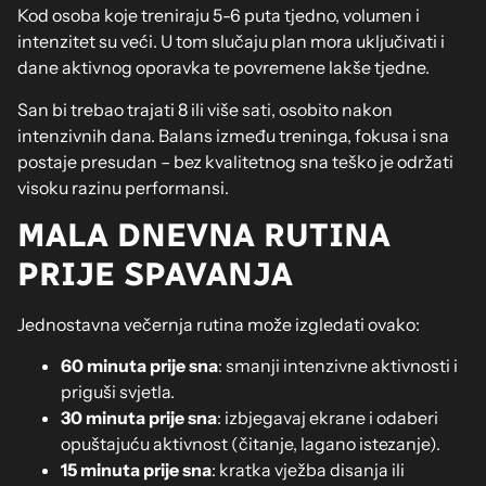
Kod osoba koje treniraju 5-6 puta tjedno, volumen i
intenzitet su veći. U tom slučaju plan mora uključivati i
dane aktivnog oporavka te povremene lakše tjedne.
San bi trebao trajati 8 ili više sati, osobito nakon
intenzivnih dana. Balans između treninga, fokusa i sna
postaje presudan – bez kvalitetnog sna teško je održati
visoku razinu performansi.
MALA DNEVNA RUTINA
PRIJE SPAVANJA
Jednostavna večernja rutina može izgledati ovako:
60 minuta prije sna
: smanji intenzivne aktivnosti i
priguši svjetla.
30 minuta prije sna
: izbjegavaj ekrane i odaberi
opuštajuću aktivnost (čitanje, lagano istezanje).
15 minuta prije sna
: kratka vježba disanja ili