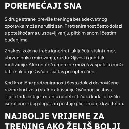
POREMEĆAJI SNA
S druge strane, previše treninga bez adekvatnog
oporavka može narušiti san. Pretreniranost često dolazi
s poteškoćama u uspavljivanju, plitkim snom i čestim
buđenjima.
Znakovi koje ne treba ignorirati uključuju stalni umor,
ubrzan puls u mirovanju, razdražljivost i gubitak
motivacije. Ako unatoč umoru ne možeš zaspati, to može
biti znak da je živčani sustav preopterećen.
Kod kronične pretreniranosti često dolazi do povišene
razine kortizola i stalne aktivacije živčanog sustava.
Tijelo tada ostaje u stanju napetosti čak i kada je fizički
iscrpljeno, zbog čega san postaje plići i manje kvalitetan.
NAJBOLJE VRIJEME ZA
TRENING AKO ŽELIŠ BOLJI