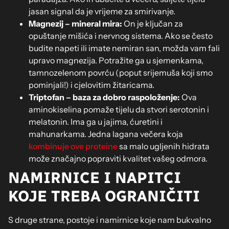
jasan signal da je vrijeme za smirivanje.
Magnezij – mineral mira:
On je ključan za
opuštanje mišića i nervnog sistema. Ako se često
budite napeti ili imate nemiran san, možda vam fali
upravo magnezija. Potražite ga u sjemenkama,
tamnozelenom povrću (poput srijemuša koji smo
pominjali!) i cjelovitim žitaricama.
Triptofan – baza za dobro raspoloženje:
Ova
aminokiselina pomaže tijelu da stvori serotonin i
melatonin. Ima ga u jajima, ćuretini i
mahunarkama. Jedna lagana večera koja
kombinuje ove proteine
sa malo ugljenih hidrata
može značajno popraviti kvalitet vašeg odmora.
NAMIRNICE I NAPITCI
KOJE TREBA OGRANIČITI
S druge strane, postoje i namirnice koje nam bukvalno