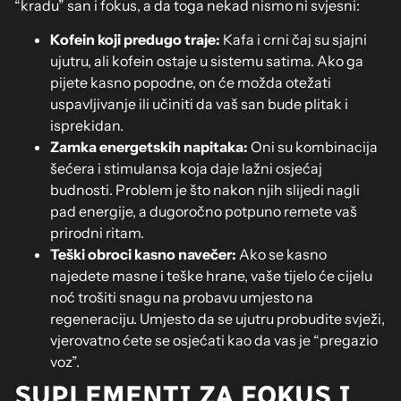
“kradu” san i fokus, a da toga nekad nismo ni svjesni:
Kofein koji predugo traje:
Kafa i crni čaj su sjajni
ujutru, ali kofein ostaje u sistemu satima. Ako ga
pijete kasno popodne, on će možda otežati
uspavljivanje ili učiniti da vaš san bude plitak i
isprekidan.
Zamka energetskih napitaka:
Oni su kombinacija
šećera i stimulansa koja daje lažni osjećaj
budnosti. Problem je što nakon njih slijedi nagli
pad energije, a dugoročno potpuno remete vaš
prirodni ritam.
Teški obroci kasno navečer:
Ako se kasno
najedete masne i teške hrane, vaše tijelo će cijelu
noć trošiti snagu na probavu umjesto na
regeneraciju. Umjesto da se ujutru probudite svježi,
vjerovatno ćete se osjećati kao da vas je “pregazio
voz”.
SUPLEMENTI ZA FOKUS I