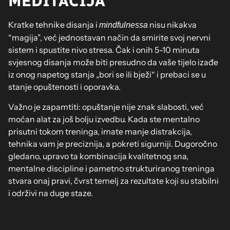
MEDITACIJA
Kratke tehnike disanja i
nisu nikakva
mindfulnessa
“magija”, već jednostavan način da smirite svoj nervni
sistem i spustite nivo stresa. Čak i onih 5-10 minuta
svjesnog disanja može biti presudno da vaše tijelo izađe
iz onog napetog stanja „bori se ili bježi“ i prebaci se u
stanje opuštenosti i oporavka.
Važno je zapamtiti: opuštanje nije znak slabosti, već
moćan alat za još bolju izvedbu. Kada ste mentalno
prisutni tokom treninga, imate manje distrakcija,
tehnika vam je preciznija, a pokreti sigurniji. Dugoročno
gledano, upravo ta kombinacija kvalitetnog sna,
mentalne discipline i pametno strukturiranog treninga
stvara onaj pravi, čvrst temelj za rezultate koji su stabilni
i održivi na duge staze.