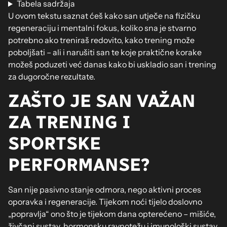
Tabela sadržaja
U ovom tekstu saznat ćeš kako san utječe na fizičku
regeneraciju i mentalni fokus, koliko sna je stvarno
potrebno ako treniraš redovito, kako trening može
poboljšati – ali i narušiti san te koje praktične korake
možeš poduzeti već danas kako bi uskladio san i trening
za dugoročne rezultate.
ZAŠTO JE SAN VAŽAN
ZA TRENING I
SPORTSKE
PERFORMANSE?
San nije pasivno stanje odmora, nego aktivni proces
oporavka i regeneracije. Tijekom noći tijelo doslovno
„popravlja“ ono što je tijekom dana opterećeno – mišiće,
živčani sustav, hormonsku ravnotežu i imunološki sustav.