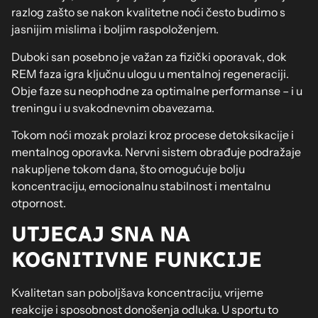
razlog zašto se nakon kvalitetne noći često budimo s
jasnijim mislima i boljim raspoloženjem.
Duboki san posebno je važan za fizički oporavak, dok
REM faza igra ključnu ulogu u mentalnoj regeneraciji.
Obje faze su neophodne za optimalne performanse – i u
treningu i u svakodnevnim obavezama.
Tokom noći mozak prolazi kroz procese detoksikacije i
mentalnog oporavka. Nervni sistem obrađuje podražaje
nakupljene tokom dana, što omogućuje bolju
koncentraciju, emocionalnu stabilnost i mentalnu
otpornost.
UTJECAJ SNA NA
KOGNITIVNE FUNKCIJE
Kvalitetan san poboljšava koncentraciju, vrijeme
reakcije i sposobnost donošenja odluka. U sportu to