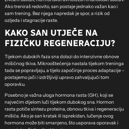
Ako treniraš redovito, san postaje jednako važan kao i
sam trening. Bez njega napredak je spor, a rizik od
ozljeda i stagnacije raste.
KAKO SAN UTJEČE NA
FIZIČKU REGENERACIJU?
Tijekom dubokih faza sna dolazi do intenzivne obnove
mišićnog tkiva. Mikrooštećenja nastala tijekom treninga
tada se popravljaju, a tijelo započinje proces adaptacije –
postajemo jači i izdržljiviji upravo zahvaljujući tom
oporavku.
Posebno je važna uloga hormona rasta (GH), koji se
najvećim dijelom luči tijekom dubokog sna. Hormon
rasta potiče sintezu proteina, obnovu tkiva i regeneraciju
mišića. Ako je san kratak ili isprekidan, lučenje ovog
hormona može biti smanjeno, što usporava oporavak i