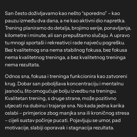
San često doživljavamo kao nešto “sporedno” – kao
pauzu između dva dana, a ne kao aktivni dio napretka.
Trening planiramo do detalja, brojimo serije, ponavljanja,
kilometre i minute, ali san prepuštamo slučaju. A upravo
tu mnogi sportaši i rekreativci rade najveću pogrešku.
Bez kvalitetnog sna nema stabilnog fokusa, bez fokusa
nema kvalitetnog treninga, a bez kvalitetnog treninga
nema rezultata.
Odnos sna, fokusa i treninga funkcionira kao zatvoreni
krug. Dobar san poboljšava koncentraciju i mentalnu
jasnoću, što omogućuje bolju izvedbu na treningu.
Kvalitetan trening, s druge strane, može pozitivno
utjecati na dubinu i trajanje sna. No kada jedna karika
oslabi – primjerice zbog manjka sna ili kroničnog stresa
– cijeli sustav počinje pucati. Pojavljuju se umor, pad
motivacije, slabiji oporavak i stagnacija rezultata.