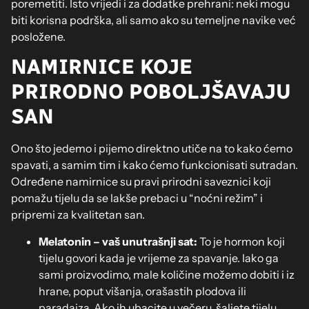
poremetiti. Isto vrijedi i za dodatke prehrani: neki mogu
biti korisna podrška, ali samo ako su temeljne navike već
posložene.
NAMIRNICE KOJE
PRIRODNO POBOLJŠAVAJU
SAN
Ono što jedemo i pijemo direktno utiče na to kako ćemo
spavati, a samim tim i kako ćemo funkcionisati sutradan.
Određene namirnice su pravi prirodni saveznici koji
pomažu tijelu da se lakše prebaci u “noćni režim” i
pripremi za kvalitetan san.
Melatonin – vaš unutrašnji sat:
To je hormon koji
tijelu govori kada je vrijeme za spavanje. Iako ga
sami proizvodimo, male količine možemo dobiti i iz
hrane, poput višanja, orašastih plodova ili
paradajza. Ako ih ubacite u večeru, šaljete tijelu