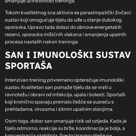
smanjuje učinkovitost treninga.
Tokom kvalitetnog sna aktivira se parasimpatički živčani
sustav koji omogućuje tijelu da uđe u stanje dubokog
oporavka. Upravo tada dolazi do obnove energetskih
rezervi, oporavka mišićnih vlakana i smanjenja upalnih
procesa nastalih nakon treninga.
SAN I IMUNOLOŠKI SUSTAV
SPORTAŠA
Intenzivan trening privremeno opterećuje imunološki
sustav. Kvalitetan san pomaže tijelu da se vrati u
ravnotežu i obrani od infekcija, upala i bolesti. Sportaši
koji kronično spavaju premalo češće se susreću s
prehladama, virozama i sitnim upalnim stanjima.
Osim toga, dobar san smanjuje rizik od ozljeda. Kada je
tijelo odmorno, reakcije su brže, koordinacija je bolja, a
koncentracija stabilnija. Sve to izravno utječe na