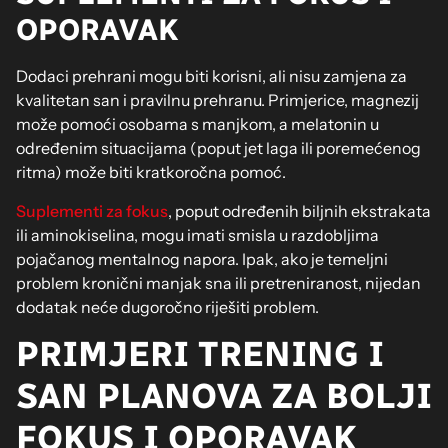
OPORAVAK
Dodaci prehrani mogu biti korisni, ali nisu zamjena za
kvalitetan san i pravilnu prehranu. Primjerice, magnezij
može pomoći osobama s manjkom, a melatonin u
određenim situacijama (poput jet laga ili poremećenog
ritma) može biti kratkoročna pomoć.
Suplementi za fokus
, poput određenih biljnih ekstrakata
ili aminokiselina, mogu imati smisla u razdobljima
pojačanog mentalnog napora. Ipak, ako je temeljni
problem kronični manjak sna ili pretreniranost, nijedan
dodatak neće dugoročno riješiti problem.
PRIMJERI TRENING I
SAN PLANOVA ZA BOLJI
FOKUS I OPORAVAK