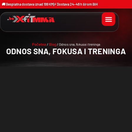
🚚 Besplatna dostava iznad 199 KM
⚡ Dostava 24–48 h širom BiH
Početna
/
Blog
/ Odnos sna, fokusa i treninga
ODNOS SNA, FOKUSA I TRENINGA