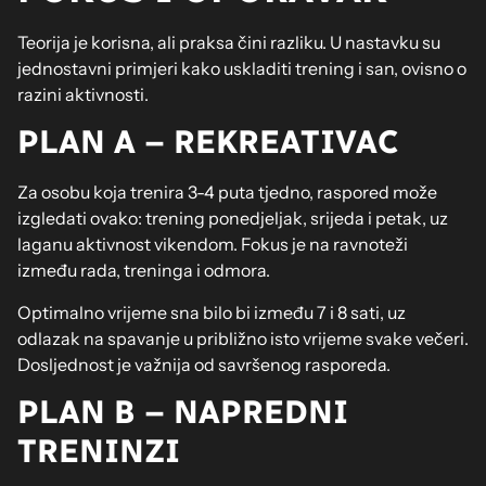
Teorija je korisna, ali praksa čini razliku. U nastavku su
jednostavni primjeri kako uskladiti trening i san, ovisno o
razini aktivnosti.
PLAN A – REKREATIVAC
Za osobu koja trenira 3-4 puta tjedno, raspored može
izgledati ovako: trening ponedjeljak, srijeda i petak, uz
laganu aktivnost vikendom. Fokus je na ravnoteži
između rada, treninga i odmora.
Optimalno vrijeme sna bilo bi između 7 i 8 sati, uz
odlazak na spavanje u približno isto vrijeme svake večeri.
Dosljednost je važnija od savršenog rasporeda.
PLAN B – NAPREDNI
TRENINZI