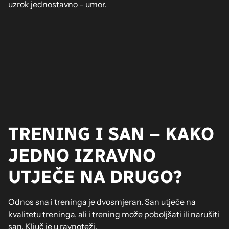
uzrok jednostavno – umor.
TRENING I SAN – KAKO
JEDNO IZRAVNO
UTJEČE NA DRUGO?
Odnos sna i treninga je dvosmjeran. San utječe na
kvalitetu treninga, ali i trening može poboljšati ili narušiti
san. Ključ je u ravnoteži.