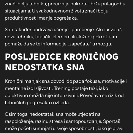
znači bolju tehniku, preciznije pokrete i bržu prilagodbu
situacijama. U svakodnevnom životu znači bolju
produktivnost i manje pogrešaka.
San također podržava učenje i pamćenje. Ako usvajaš
novu tehniku, taktički element ili složeni pokret, san
pomaže da se te informacije „zapečate“ u mozgu.
POSLJEDICE KRONIČNOG
NEDOSTATKA SNA
Kronični manjak sna dovodi do pada fokusa, motivacije i
mentalne izdržljivosti. Trening postaje teži, iako
objektivno možda nije intenzivniji. Povećava se rizik od
tehničkih pogrešaka i ozljeda.
Osim toga, nedostatak sna može utjecati na
raspoloženje, razinu stresa i samopouzdanje. Sportaš
može početi sumnjati u svoje sposobnosti, iako je pravi