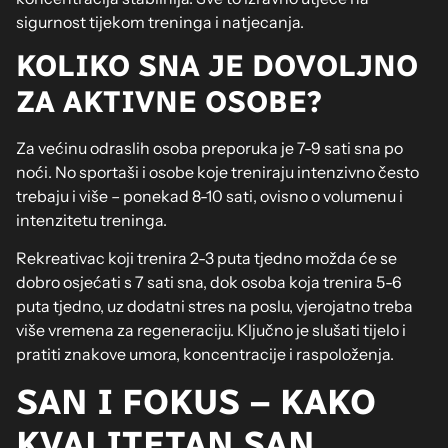
sigurnost tijekom treninga i natjecanja.
KOLIKO SNA JE DOVOLJNO
ZA AKTIVNE OSOBE?
Za većinu odraslih osoba preporuka je 7-9 sati sna po
noći. No sportaši i osobe koje treniraju intenzivno često
trebaju i više – ponekad 8-10 sati, ovisno o volumenu i
intenzitetu treninga.
Rekreativac koji trenira 2-3 puta tjedno možda će se
dobro osjećati s 7 sati sna, dok osoba koja trenira 5-6
puta tjedno, uz dodatni stres na poslu, vjerojatno treba
više vremena za regeneraciju. Ključno je slušati tijelo i
pratiti znakove umora, koncentracije i raspoloženja.
SAN I FOKUS – KAKO
KVALITETAN SAN