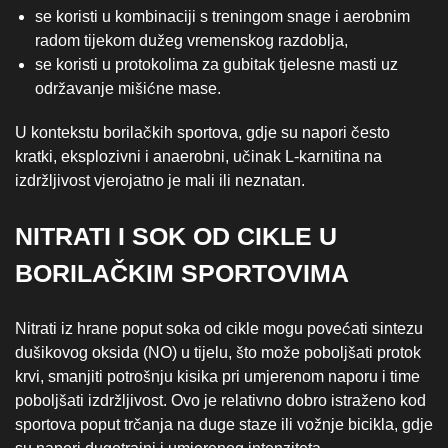
se koristi u kombinaciji s treningom snage i aerobnim
radom tijekom dužeg vremenskog razdoblja,
se koristi u protokolima za gubitak tjelesne masti uz
održavanje mišićne mase.
U kontekstu borilačkih sportova, gdje su napori često
kratki, eksplozivni i anaerobni, učinak L‑karnitina na
izdržljivost vjerojatno je mali ili neznatan.
NITRATI I SOK OD CIKLE U
BORILAČKIM SPORTOVIMA
Nitrati iz hrane poput soka od cikle mogu povećati sintezu
dušikovog oksida (NO) u tijelu, što može poboljšati protok
krvi, smanjiti potrošnju kisika pri umjerenom naporu i time
poboljšati izdržljivost. Ovo je relativno dobro istraženo kod
sportova poput trčanja na duge staze ili vožnje bicikla, gdje