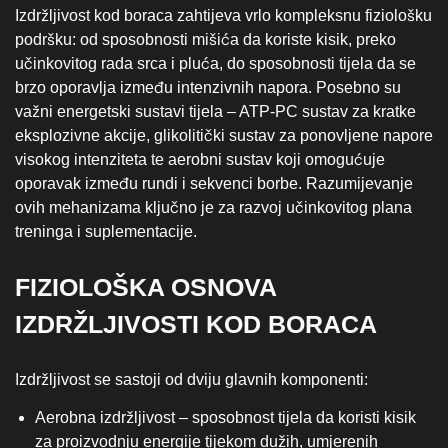
Izdržljivost kod boraca zahtijeva vrlo kompleksnu fiziološku
podršku: od sposobnosti mišića da koriste kisik, preko
učinkovitog rada srca i pluća, do sposobnosti tijela da se
brzo oporavlja između intenzivnih napora. Posebno su
važni energetski sustavi tijela – ATP-PC sustav za kratke
eksplozivne akcije, glikolitički sustav za ponovljene napore
visokog intenziteta te aerobni sustav koji omogućuje
oporavak između rundi i sekvenci borbe. Razumijevanje
ovih mehanizama ključno je za razvoj učinkovitog plana
treninga i suplementacije.
FIZIOLOŠKA OSNOVA
IZDRŽLJIVOSTI KOD BORACA
Izdržljivost se sastoji od dviju glavnih komponenti:
Aerobna izdržljivost – sposobnost tijela da koristi kisik
za proizvodnju energije tijekom dužih, umjerenih