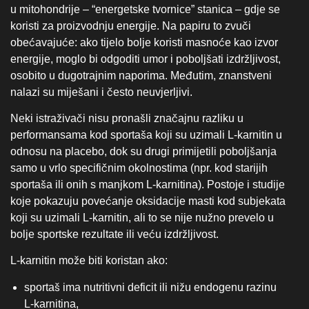
u mitohondrije – “energetske tvornice” stanica – gdje se
koristi za proizvodnju energije. Na papiru to zvuči
obećavajuće: ako tijelo bolje koristi masnoće kao izvor
energije, moglo bi odgoditi umor i poboljšati izdržljivost,
osobito u dugotrajnim naporima. Međutim, znanstveni
nalazi su miješani i često neuvjerljivi.
Neki istraživači nisu pronašli značajnu razliku u
performansama kod sportaša koji su uzimali L‑karnitin u
odnosu na placebo, dok su drugi primijetili poboljšanja
samo u vrlo specifičnim okolnostima (npr. kod starijih
sportaša ili onih s manjkom L‑karnitina). Postoje i studije
koje pokazuju povećanje oksidacije masti kod subjekata
koji su uzimali L‑karnitin, ali to se nije nužno prevelo u
bolje sportske rezultate ili veću izdržljivost.
L‑karnitin može biti koristan ako:
sportaš ima nutritivni deficit ili nižu endogenu razinu
L‑karnitina,