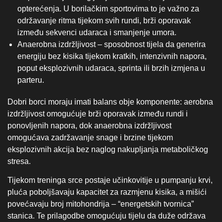
opterećenja. U borilačkim sportovima to je važno za
održavanje ritma tijekom svih rundi, brži oporavak
između sekvenci udaraca i smanjenje umora.
Anaerobna izdržljivost – sposobnost tijela da generira
energiju bez kisika tijekom kratkih, intenzivnih napora,
poput eksplozivnih udaraca, sprinta ili brzih izmjena u
parteru.
Dobri borci moraju imati balans obje komponente: aerobna
izdržljivost omogućuje brži oporavak između rundi i
ponovljenih napora, dok anaerobna izdržljivost
omogućava zadržavanje snage i brzine tijekom
eksplozivnih akcija bez naglog nakupljanja metaboličkog
stresa.
Tijekom treninga srce postaje učinkovitije u pumpanju krvi,
pluća poboljšavaju kapacitet za razmjenu kisika, a mišići
povećavaju broj mitohondrija – “energetskih tvornica”
stanica. Te prilagodbe omogućuju tijelu da duže održava