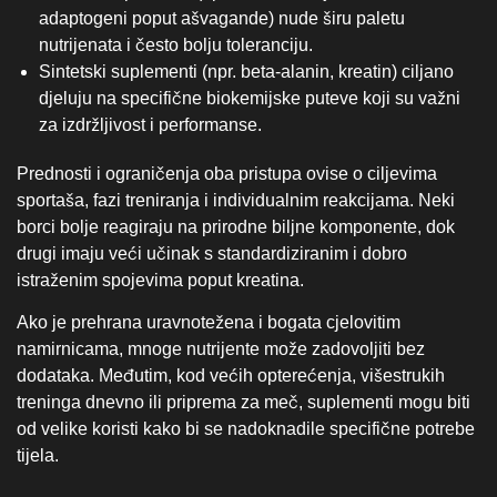
adaptogeni poput ašvagande) nude širu paletu
nutrijenata i često bolju toleranciju.
Sintetski suplementi (npr. beta‑alanin, kreatin) ciljano
djeluju na specifične biokemijske puteve koji su važni
za izdržljivost i performanse.
Prednosti i ograničenja oba pristupa ovise o ciljevima
sportaša, fazi treniranja i individualnim reakcijama. Neki
borci bolje reagiraju na prirodne biljne komponente, dok
drugi imaju veći učinak s standardiziranim i dobro
istraženim spojevima poput kreatina.
Ako je prehrana uravnotežena i bogata cjelovitim
namirnicama, mnoge nutrijente može zadovoljiti bez
dodataka. Međutim, kod većih opterećenja, višestrukih
treninga dnevno ili priprema za meč, suplementi mogu biti
od velike koristi kako bi se nadoknadile specifične potrebe
tijela.