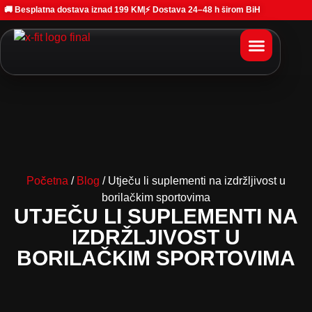
🚚 Besplatna dostava iznad 199 KM
⚡ Dostava 24–48 h širom BiH
Početna
/
Blog
/ Utječu li suplementi na izdržljivost u
borilačkim sportovima
UTJEČU LI SUPLEMENTI NA
IZDRŽLJIVOST U
BORILAČKIM SPORTOVIMA