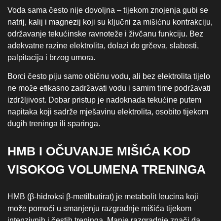
Voda sama često nije dovoljna – tijekom znojenja gubi se
natrij, kalij i magnezij koji su ključni za mišićnu kontrakciju,
održavanje tekućinske ravnoteže i živčanu funkciju. Bez
adekvatne razine elektrolita, dolazi do grčeva, slabosti,
palpitacija i brzog umora.
Borci često piju samo običnu vodu, ali bez elektrolita tijelo
ne može efikasno zadržavati vodu i samim time podržavati
izdržljivost. Dobar pristup je nadoknada tekućine putem
napitaka koji sadrže mješavinu elektrolita, osobito tijekom
dugih treninga ili sparinga.
HMB I OČUVANJE MIŠIĆA KOD
VISOKOG VOLUMENA TRENINGA
HMB (β‑hidroksi β‑metilbutirat) je metabolit leucina koji
može pomoći u smanjenju razgradnje mišića tijekom
intenzivnih i čestih treninga. Manje razgradnje znači da