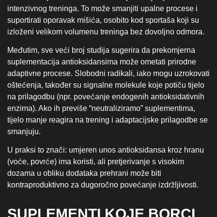
intenzivnog treninga. To može smanjiti upalne procese i
suportirati oporavak mišića, osobito kod sportaša koji su
izloženi velikom volumenu treninga bez dovoljno odmora.
Međutim, sve veći broj studija sugerira da prekomjerna
suplementacija antioksidansima može ometati prirodne
adaptivne procese. Slobodni radikali, iako mogu uzrokovati
oštećenja, također su signalne molekule koje potiču tijelo
na prilagodbu (npr. povećanje endogenih antioksidativnih
enzima). Ako ih previše “neutraliziramo” suplementima,
tijelo manje reagira na trening i adaptacijske prilagodbe se
smanjuju.
U praksi to znači: umjeren unos antioksidansa kroz hranu
(voće, povrće) ima koristi, ali pretjerivanje s visokim
dozama u obliku dodataka prehrani može biti
kontraproduktivno za dugoročno povećanje izdržljivosti.
SUPLEMENTI KOJE BORCI