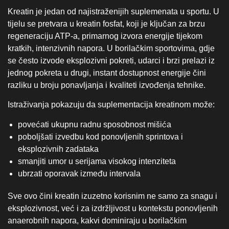
Kreatin je jedan od najistraženijih suplemenata u sportu. U
tijelu se pretvara u kreatin fosfat, koji je ključan za brzu
regeneraciju ATP‑a, primarnog izvora energije tijekom
kratkih, intenzivnih napora. U borilačkim sportovima, gdje
se često izvode eksplozivni pokreti, udarci i brzi prelazi iz
jednog pokreta u drugi, instant dostupnost energije čini
razliku u broju ponavljanja i kvaliteti izvođenja tehnike.
Istraživanja pokazuju da suplementacija kreatinom može:
povećati ukupnu radnu sposobnost mišića
poboljšati izvedbu kod ponovljenih sprintova i
eksplozivnih zadataka
smanjiti umor u serijama visokog intenziteta
ubrzati oporavak između intervala
Sve ovo čini kreatin izuzetno korisnim ne samo za snagu i
eksplozivnost, već i za izdržljivost u kontekstu ponovljenih
anaerobnih napora, kakvi dominiraju u borilačkim