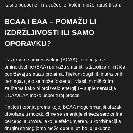
kasno popodne ili navečer, jer kofein može narušiti san.
BCAA I EAA – POMAŽU LI
IZDRŽLJIVOSTI ILI SAMO
OPORAVKU?
Razgranate aminokiseline (BCAA) i esencijalne
aminokiseline (EAA) pomažu smanjiti katabolizam mišića i
podržavaju sintezu proteina. Tijekom dugih ili intenzivnih
treninga, tijelo se može “okrenuti” vlastitim mišićnim
zalihama kako bi proizvelo energiju – suplementacija
BCAA/EAA može usporiti taj proces.
Postoji i teorija prema kojoj BCAA mogu smanjiti ulazak
triptofana u mozak, čime se smanjuje sinteza serotonina i
percepcija umora. Iako je efekt umjeren, u kombinaciji s
drugim strategijama može doprinijeti boljoj ukupnoj