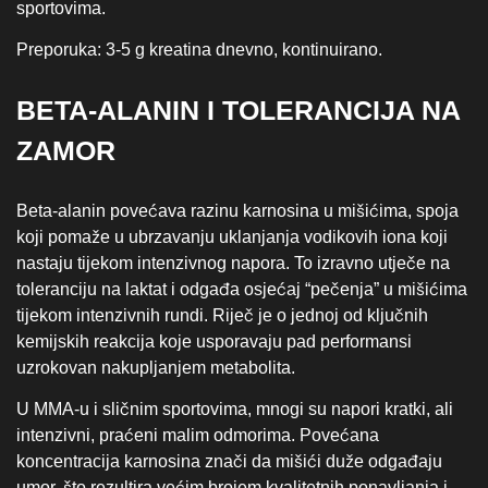
sportovima.
Preporuka: 3-5 g kreatina dnevno, kontinuirano.
BETA-ALANIN I TOLERANCIJA NA
ZAMOR
Beta‑alanin povećava razinu karnosina u mišićima, spoja
koji pomaže u ubrzavanju uklanjanja vodikovih iona koji
nastaju tijekom intenzivnog napora. To izravno utječe na
toleranciju na laktat i odgađa osjećaj “pečenja” u mišićima
tijekom intenzivnih rundi. Riječ je o jednoj od ključnih
kemijskih reakcija koje usporavaju pad performansi
uzrokovan nakupljanjem metabolita.
U MMA‑u i sličnim sportovima, mnogi su napori kratki, ali
intenzivni, praćeni malim odmorima. Povećana
koncentracija karnosina znači da mišići duže odgađaju
umor, što rezultira većim brojem kvalitetnih ponavljanja i