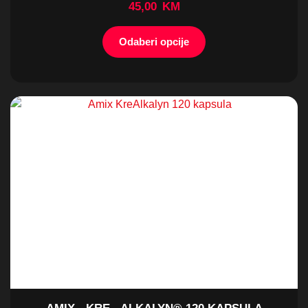
45,00
KM
Odaberi opcije