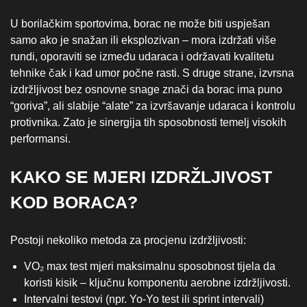
U borilačkim sportovima, borac ne može biti uspješan
samo ako je snažan ili eksplozivan – mora izdržati više
rundi, oporaviti se između udaraca i održavati kvalitetu
tehnike čak i kad umor počne rasti. S druge strane, izvrsna
izdržljivost bez osnovne snage znači da borac ima puno
“goriva”, ali slabije “alate” za izvršavanje udaraca i kontrolu
protivnika. Zato je sinergija tih sposobnosti temelj visokih
performansi.
KAKO SE MJERI IZDRŽLJIVOST
KOD BORACA?
Postoji nekoliko metoda za procjenu izdržljivosti:
VO₂ max test mjeri maksimalnu sposobnost tijela da
koristi kisik – ključnu komponentu aerobne izdržljivosti.
Intervalni testovi (npr. Yo-Yo test ili sprint intervali)