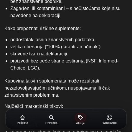
bez znanstvene podrške,
Zagađeni ili kontaminirani – s nečistoćama koje nisu
navedene na deklaraciji.
Kako prepoznati rizične suplemente:
nedostatak jasnih znanstvenih podataka,
velika obećanja (“100% garantiran učinak”),
skrivene tvari na deklaraciji,
proizvodi bez treće strane testiranja (NSF, Informed-
Choice, LGC).
Kupovina takvih suplemenata može rezultirati
nezadovoljavajućim učinkom, nuspojavama ili čak
zdravstvenim problemima.
Najčešći marketinški trikovi:
korištenje luksuznih izraza bez značenja (npr.
Početna
Pretraga
WhatsApp
Akcije
“ultra‑blend”),
reference na studije koje nisu primjenjive na sportaše,