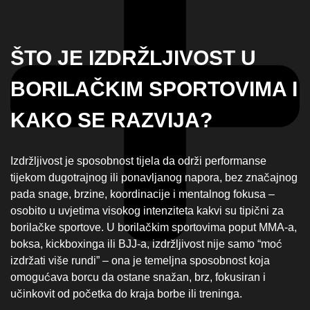
ŠTO JE IZDRŽLJIVOST U
BORILAČKIM SPORTOVIMA I
KAKO SE RAZVIJA?
Izdržljivost je sposobnost tijela da održi performanse
tijekom dugotrajnog ili ponavljanog napora, bez značajnog
pada snage, brzine, koordinacije i mentalnog fokusa –
osobito u uvjetima visokog intenziteta kakvi su tipični za
borilačke sportove. U borilačkim sportovima poput MMA‑a,
boksa, kickboxinga ili BJJ‑a, izdržljivost nije samo “moć
izdržati više rundi” – ona je temeljna sposobnost koja
omogućava borcu da ostane snažan, brz, fokusiran i
učinkovit od početka do kraja borbe ili treninga.