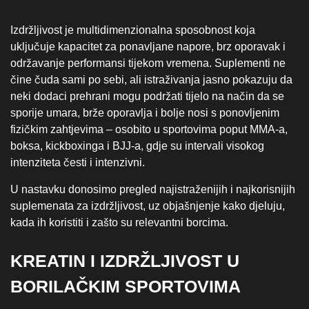
Izdržljivost je multidimenzionalna sposobnost koja
uključuje kapacitet za ponavljane napore, brz oporavak i
održavanje performansi tijekom vremena. Suplementi ne
čine čuda sami po sebi, ali istraživanja jasno pokazuju da
neki dodaci prehrani mogu podržati tijelo na način da se
sporije umara, brže oporavlja i bolje nosi s ponovljenim
fizičkim zahtjevima – osobito u sportovima poput MMA‑a,
boksa, kickboxinga i BJJ‑a, gdje su intervali visokog
intenziteta česti i intenzivni.
U nastavku donosimo pregled najistraženijih i najkorisnijih
suplemenata za izdržljivost, uz objašnjenje kako djeluju,
kada ih koristiti i zašto su relevantni borcima.
KREATIN I IZDRŽLJIVOST U
BORILAČKIM SPORTOVIMA