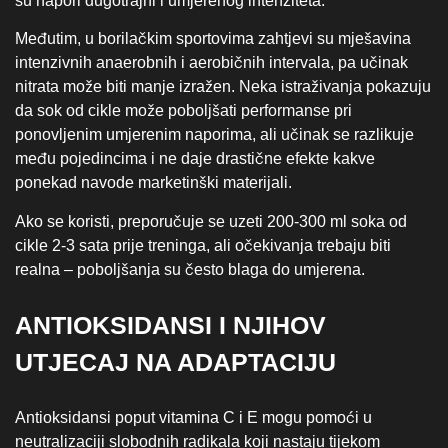
su napori dugotrajni i umjerenog intenziteta.
Međutim, u borilačkim sportovima zahtjevi su mješavina
intenzivnih anaerobnih i aerobičnih intervala, pa učinak
nitrata može biti manje izražen. Neka istraživanja pokazuju
da sok od cikle može poboljšati performanse pri
ponovljenim umjerenim naporima, ali učinak se razlikuje
među pojedincima i ne daje drastične efekte kakve
ponekad navode marketinški materijali.
Ako se koristi, preporučuje se uzeti 200-300 ml soka od
cikle 2-3 sata prije treninga, ali očekivanja trebaju biti
realna – poboljšanja su često blaga do umjerena.
ANTIOKSIDANSI I NJIHOV
UTJECAJ NA ADAPTACIJU
Antioksidansi poput vitamina C i E mogu pomoći u
neutralizaciji slobodnih radikala koji nastaju tijekom