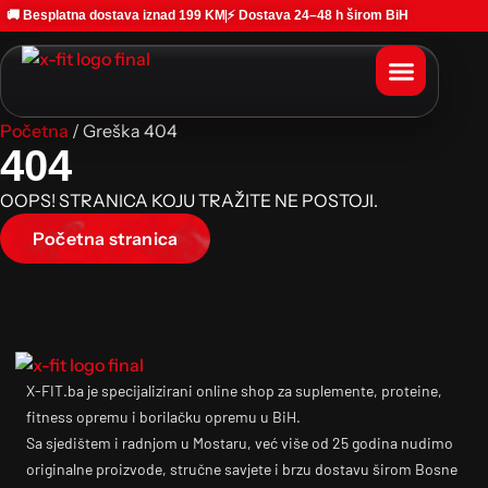
🚚 Besplatna dostava iznad 199 KM
⚡ Dostava 24–48 h širom BiH
Početna
/ Greška 404
404
OOPS! STRANICA KOJU TRAŽITE NE POSTOJI.
Početna stranica
X-FIT.ba je specijalizirani online shop za suplemente, proteine,
fitness opremu i borilačku opremu u BiH.
Sa sjedištem i radnjom u Mostaru, već više od 25 godina nudimo
originalne proizvode, stručne savjete i brzu dostavu širom Bosne