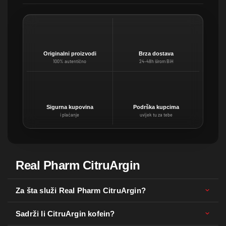
Originalni proizvodi
Brza dostava
100% autentično
24–48h širom BiH
Sigurna kupovina
Podrška kupcima
i plaćanje
uvijek tu za tebe
Real Pharm CitruArgin
Za šta služi Real Pharm CitruArgin?
Sadrži li CitruArgin kofein?