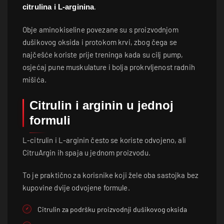
.
citrulina i L-arginina
Obje aminokiseline povezane su s proizvodnjom
dušikovog oksida i protokom krvi, zbog čega se
najčešće koriste prije treninga kada su cilj pump,
osjećaj pune muskulature i bolja prokrvljenost radnih
mišića.
Citrulin i arginin u jednoj
formuli
L-citrulin i L-arginin često se koriste odvojeno, ali
CitruArgin ih spaja u jednom proizvodu.
To je praktično za korisnike koji žele oba sastojka bez
kupovine dvije odvojene formule.
Citrulin za podršku proizvodnji dušikovog oksida