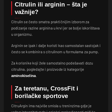
Citrulin ili arginin – šta je
važnije?
Citrulin se često smatra praktičnijim izborom za
podizanje razine arginina u krvi jer se bolje iskorištava
u organizmu.
Arginin se ipak i dalje koristi kao samostalan sastojak i
često se kombinira s citrulinom u formulama za pump.
Za korisnike koji žele samostalno podešavati dozu
citrulina, pogledajte i proizvode iz kategorije
.
aminokiselina
Za teretanu, CrossFit i
borilačke sportove
CitruArgin ima najviše smisla u treninzima gdje je
važan intenzitet rada i osjećaj prokrvljenosti mišića.