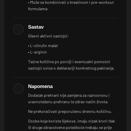
• Može se kombinirati s kreatinom i pre-workout
formulama
Sastav
Glavni aktivni sastojci:
• L-citrulin malat
• L-arginin
Tačne količine po porciji i eventualni pomoćni
sastojci ovise o deklaraciji konkretnog pakiranja.
Napomena
Dodatak prehrani nije zamjena za raznovrsnu i
uravnoteženu prehranu te zdrav način života.
Ne prekoračivati preporučenu dnevnu količinu.
Osobe koje koriste lijekove, imaju nizak krvni tlak
ili druge zdravstvene poteškoće trebaju se prije