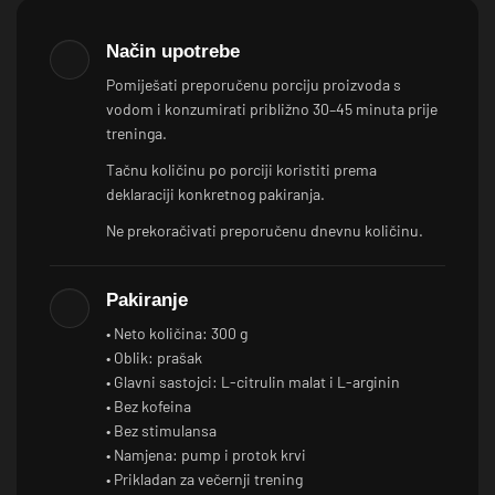
Način upotrebe
Pomiješati preporučenu porciju proizvoda s
vodom i konzumirati približno 30–45 minuta prije
treninga.
Tačnu količinu po porciji koristiti prema
deklaraciji konkretnog pakiranja.
Ne prekoračivati preporučenu dnevnu količinu.
Pakiranje
• Neto količina: 300 g
• Oblik: prašak
• Glavni sastojci: L-citrulin malat i L-arginin
• Bez kofeina
• Bez stimulansa
• Namjena: pump i protok krvi
• Prikladan za večernji trening