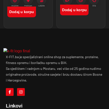
Imunitet
Premium
Ljepota
Pokret
Trening
Grip
proizvodi
Dodaj u korpu
Dodaj u korpu
X-FIT.ba je specijalizirani online shop za suplemente, proteine,
fitness opremu i borilačku opremu u BiH.
Sa sjedištem i radnjom u Mostaru, već više od 25 godina nudimo
originalne proizvode, stručne savjete i brzu dostavu širom Bosne
i Hercegovine.
Linkovi