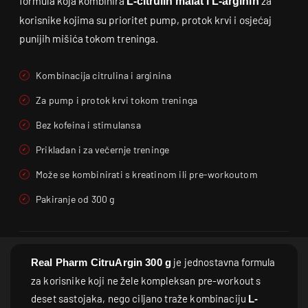
formula koja kombinira
za
L-citrulin malat i L-arginin
korisnike kojima su prioritet pump, protok krvi i osjećaj
punijih mišića tokom treninga.
Kombinacija citrulina i arginina
Za pump i protok krvi tokom treninga
Bez kofeina i stimulansa
Prikladan i za večernje treninge
Može se kombinirati s kreatinom ili pre-workoutom
Pakiranje od 300 g
je jednostavna formula
Real Pharm CitruArgin 300 g
za korisnike koji ne žele kompleksan pre-workout s
deset sastojaka, nego ciljano traže kombinaciju
L-