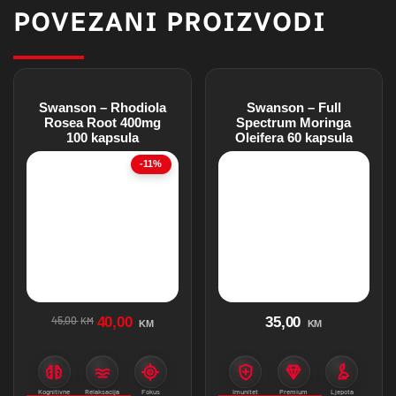
POVEZANI PROIZVODI
Swanson – Rhodiola
Swanson – Full
Rosea Root 400mg
Spectrum Moringa
100 kapsula
Oleifera 60 kapsula
-11%
45,00
40,00
35,00
KM
KM
KM
Kognitivne
Relaksacija
Fokus
Imunitet
Premium
Ljepota