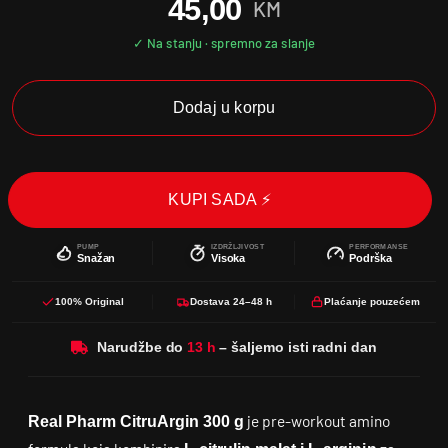
45,00
KM
Dodaj u korpu
KUPI SADA ⚡
PUMP
IZDRŽLJIVOST
PERFORMANSE
Snažan
Visoka
Podrška
100% Original
Dostava 24–48 h
Plaćanje pouzećem
Narudžbe do
je pre-workout amino
Real Pharm CitruArgin 300 g