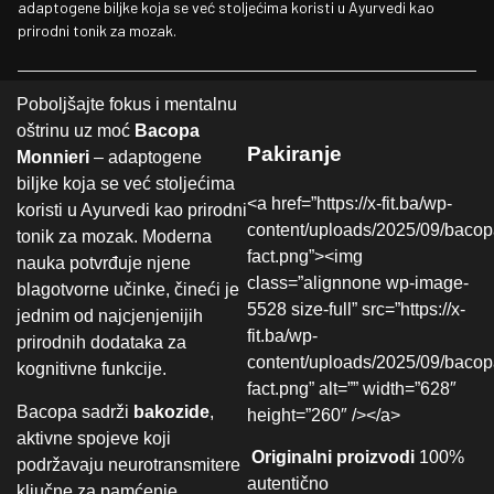
adaptogene biljke koja se već stoljećima koristi u Ayurvedi kao
prirodni tonik za mozak.
Poboljšajte fokus i mentalnu
oštrinu uz moć
Bacopa
Pakiranje
Monnieri
– adaptogene
biljke koja se već stoljećima
<a href=”https://x-fit.ba/wp-
koristi u Ayurvedi kao prirodni
content/uploads/2025/09/bacop
tonik za mozak. Moderna
fact.png”><img
nauka potvrđuje njene
class=”alignnone wp-image-
blagotvorne učinke, čineći je
5528 size-full” src=”https://x-
jednim od najcjenjenijih
fit.ba/wp-
prirodnih dodataka za
content/uploads/2025/09/bacop
kognitivne funkcije.
fact.png” alt=”” width=”628″
Bacopa sadrži
bakozide
,
height=”260″ /></a>
aktivne spojeve koji
Originalni proizvodi
100%
podržavaju neurotransmitere
autentično
ključne za pamćenje,