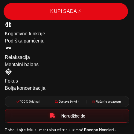
KUPI SADA ⚡
Kognitivne funkcije
Podrška pamćenju
Relaksacija
Mentalni balans
Fokus
Bolja koncentracija
100% Original
Dostava 24–48 h
Plaćanje pouzećem
Narudžbe do
Poboljšajte fokus i mentalnu oštrinu uz moć
Bacopa Monnieri
–