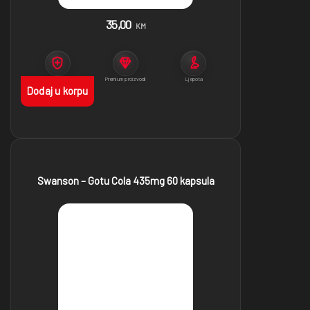
35,00
KM
Imunitet
Premium proizvodi
Ljepota
Dodaj u korpu
Swanson – Gotu Cola 435mg 60 kapsula