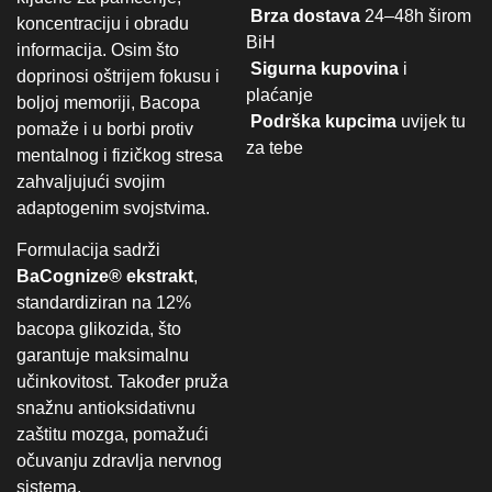
Brza dostava
24–48h širom
koncentraciju i obradu
BiH
informacija. Osim što
Sigurna kupovina
i
doprinosi oštrijem fokusu i
plaćanje
boljoj memoriji, Bacopa
Podrška kupcima
uvijek tu
pomaže i u borbi protiv
za tebe
mentalnog i fizičkog stresa
zahvaljujući svojim
adaptogenim svojstvima.
Formulacija sadrži
BaCognize® ekstrakt
,
standardiziran na 12%
bacopa glikozida, što
garantuje maksimalnu
učinkovitost. Također pruža
snažnu antioksidativnu
zaštitu mozga, pomažući
očuvanju zdravlja nervnog
sistema.