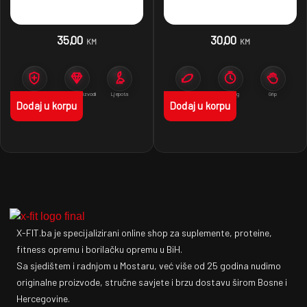
35,00
30,00
KM
KM
Imunitet
Premium proizvodi
Ljepota
Pokret
Trening
Grip
Dodaj u korpu
Dodaj u korpu
X-FIT.ba je specijalizirani online shop za suplemente, proteine,
fitness opremu i borilačku opremu u BiH.
Sa sjedištem i radnjom u Mostaru, već više od 25 godina nudimo
originalne proizvode, stručne savjete i brzu dostavu širom Bosne i
Hercegovine.