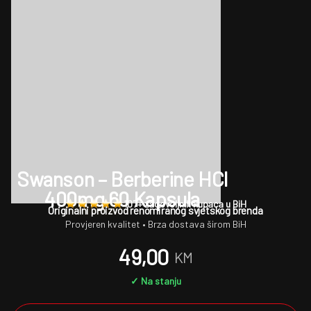
Swanson – Berberine HCl
400mg 60 Kapsula
107+ zadovoljnih kupaca u BiH
Originalni proizvod renomiranog svjetskog brenda
Provjeren kvalitet • Brza dostava širom BiH
49,00
KM
✓ Na stanju