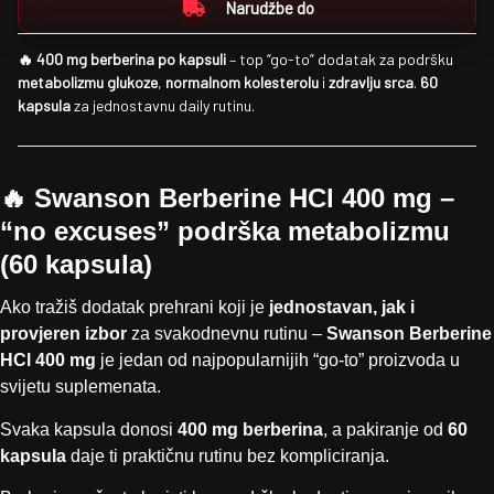
Narudžbe do
🔥 400 mg berberina po kapsuli
– top “go-to” dodatak za podršku
metabolizmu glukoze
,
normalnom kolesterolu
i
zdravlju srca
.
60
kapsula
za jednostavnu daily rutinu.
🔥 Swanson Berberine HCl 400 mg –
“no excuses” podrška metabolizmu
(60 kapsula)
Ako tražiš dodatak prehrani koji je
jednostavan, jak i
provjeren izbor
za svakodnevnu rutinu –
Swanson Berberine
HCl 400 mg
je jedan od najpopularnijih “go-to” proizvoda u
svijetu suplemenata.
Svaka kapsula donosi
400 mg berberina
, a pakiranje od
60
kapsula
daje ti praktičnu rutinu bez kompliciranja.