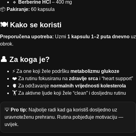
🔹
Berberine HCl
– 400 mg
📦
Pakiranje:
60 kapsula
🍽️ Kako se koristi
Preporučena upotreba:
Uzmi
1 kapsulu 1–2 puta dnevno
uz
obrok.
👤 Za koga je?
⚡ Za one koji žele podršku
metabolizmu glukoze
❤️ Za rutinu fokusiranu na
zdravlje srca
i “heart support”
🫀 Za održavanje
normalnih vrijednosti kolesterola
🏋️ Za aktivne ljude koji žele “clean” i dosljednu rutinu
💡
Pro tip:
Najbolje radi kad ga koristiš dosljedno uz
uravnoteženu prehranu. Rutina pobjeđuje motivaciju —
uvijek.