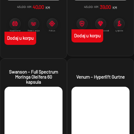
40,00
39,00
45,00
45,00
KM
KM
KM
KM
Kognitivne
Relaksacija
Fokus
Imunitet
Premium proizvodi
Ljepota
funkcije
Dodaj u korpu
Dodaj u korpu
Swanson – Full Spectrum
Moringa Oleifera 60
Venum – Hyperlift Gurtne
kapsula