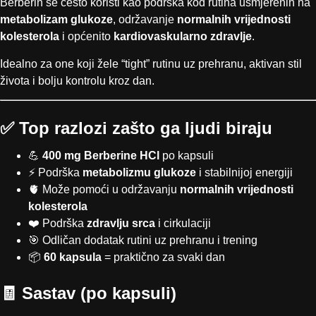
Berberin se često koristi kao podrška kod rutina usmjerenih na
metabolizam glukoze
, održavanje
normalnih vrijednosti
kolesterola
i općenito
kardiovaskularno zdravlje
.
Idealno za one koji žele “tight” rutinu uz prehranu, aktivan stil
života i bolju kontrolu kroz dan.
✅ Top razlozi zašto ga ljudi biraju
💪
400 mg Berberine HCl
po kapsuli
⚡ Podrška
metabolizmu glukoze
i stabilnijoj energiji
🫀 Može pomoći u održavanju
normalnih vrijednosti
kolesterola
❤️ Podrška
zdravlju srca
i cirkulaciji
🎯 Odličan dodatak rutini uz prehranu i trening
📦
60 kapsula
= praktično za svaki dan
🧾 Sastav (po kapsuli)