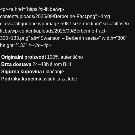
<p><a href=”https://x-fit.ba/wp-
content/uploads/2025/09/Berberine-Fact.png”><img
class=”alignnone wp-image-5987 size-medium” src=”https://x-
fit.ba/wp-content/uploads/2025/09/Berberine-Fact-
300×133.png” alt=”Swanson – Berberin sastav” width=”300″
height=”133″ /></a></p>
Originalni proizvodi
100% autentično
Brza dostava
24–48h širom BiH
Sigurna kupovina
i plaćanje
Podrška kupcima
uvijek tu za tebe