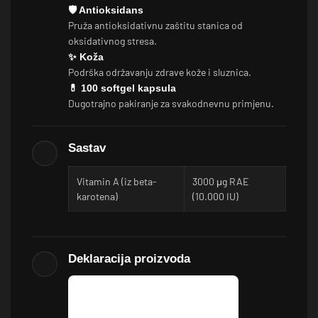
🛡️ Antioksidans
Pruža antioksidativnu zaštitu stanica od
oksidativnog stresa.
✨ Koža
Podrška održavanju zdrave kože i sluznica.
💊 100 softgel kapsula
Dugotrajno pakiranje za svakodnevnu primjenu.
Sastav
Vitamin A (iz beta-
3000 μg RAE
karotena)
(10.000 IU)
Deklaracija proizvoda