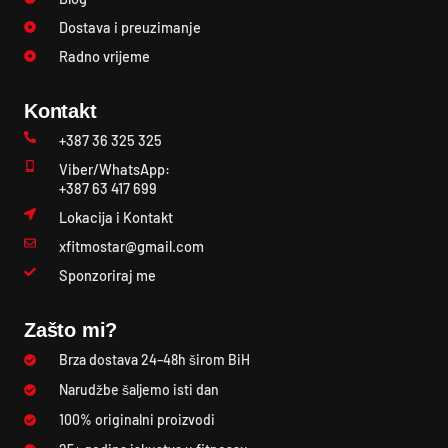
Dostava i preuzimanje
Radno vrijeme
Kontakt
+387 36 325 325
Viber/WhatsApp:
+387 63 417 699
Lokacija i Kontakt
xfitmostar@gmail.com
Sponzoriraj me
Zašto mi?
Brza dostava 24–48h širom BiH
Narudžbe šaljemo isti dan
100% originalni proizvodi