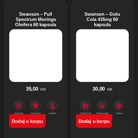
Swanson – Full
Swanson – Gotu
Spectrum Moringa
Cola 435mg 60
Oleifera 60 kapsula
kapsula
35,00
30,00
KM
KM
Imunitet
Premium
Ljepota
Kognitivne
Relaksacija
Fokus
proizvodi
funkcije
Dodaj u korpu
Dodaj u korpu