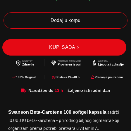
Dodaj u korpu
KUPI SADA ⚡
IMUNITET
PREMIUM PROIZVODI
LJEPOTA
Zdravlje
Provjeren izvori
Ljepota i zdravlje
100% Original
Dostava 24–48 h
Plaćanje pouzećem
Narudžbe do
sadrži
Swanson Beta-Carotene 100 softgel kapsula
10.000 IU beta-karotena – prirodnog biljnog pigmenta koji
organizam prema potrebi pretvara u vitamin A.