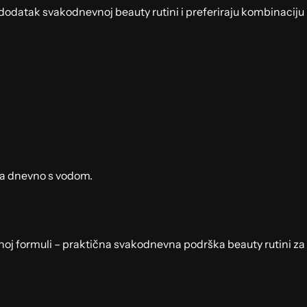
dodatak svakodnevnoj beauty rutini i preferiraju kombinaciju M
ta dnevno s vodom.
dnoj formuli – praktična svakodnevna podrška beauty rutini za 