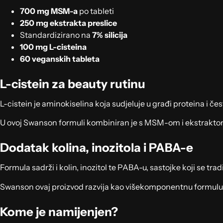
700 mg MSM-a
po tableti
250 mg ekstrakta preslice
Standardizirano na
7% silicija
100 mg L-cisteina
60 veganskih tableta
L-cistein za beauty rutinu
L-cistein je aminokiselina koja sudjeluje u građi proteina i če
U ovoj Swanson formuli kombiniran je s MSM-om i ekstraktom p
Dodatak kolina, inozitola i PABA-e
Formula sadrži i kolin, inozitol te PABA-u, sastojke koji se 
Swanson ovaj proizvod razvija kao višekomponentnu formulu, a
Kome je namijenjen?