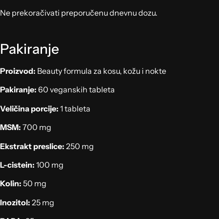
Ne prekoračivati preporučenu dnevnu dozu.
Pakiranje
Proizvod:
Beauty formula za kosu, kožu i nokte
Pakiranje:
60 veganskih tableta
Veličina porcije:
1 tableta
MSM:
700 mg
Ekstrakt preslice:
250 mg
L-cistein:
100 mg
Kolin:
50 mg
Inozitol:
25 mg