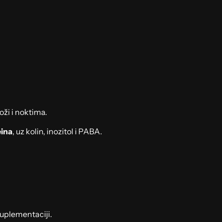
ži i noktima.
eina
, uz kolin, inozitol i PABA.
suplementaciji.