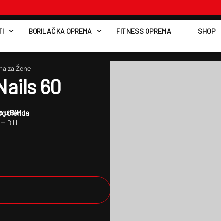
I
BORILAČKA OPREMA
FITNESS OPREMA
SHOP
a za Žene
Nails 60
a u BiH
kog brenda
om BiH