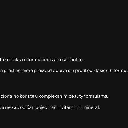
sto se nalazi u formulama za kosu i nokte.
reslice, čime proizvod dobiva širi profil od klasičnih formul
tradicionalno koriste u kompleksnim beauty formulama.
 ne kao običan pojedinačni vitamin ili mineral.