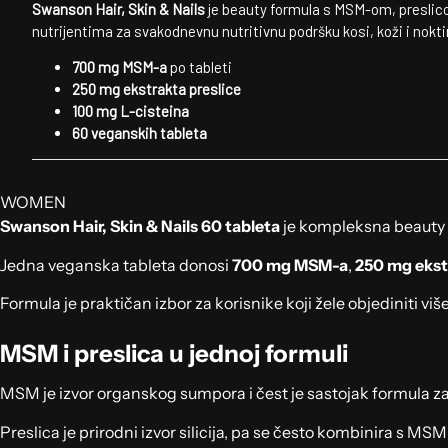
Swanson Hair, Skin & Nails
je beauty formula s MSM-om, preslic
nutrijentima za svakodnevnu nutritivnu podršku kosi, koži i nokt
700 mg MSM-a
po tableti
250 mg ekstrakta preslice
100 mg L-cisteina
60 veganskih tableta
WOMEN
Swanson Hair, Skin & Nails 60 tableta
je kompleksna beauty f
Jedna veganska tableta donosi
700 mg MSM-a
,
250 mg ekst
Formula je praktičan izbor za korisnike koji žele objediniti v
MSM i preslica u jednoj formuli
MSM je izvor organskog sumpora i čest je sastojak formula za 
Preslica je prirodni izvor silicija, pa se često kombinira s