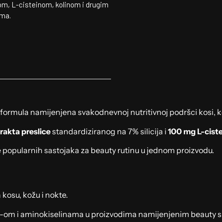
om, L-cisteinom, kolinom i drugim
ima.
ormula namijenjena svakodnevnoj nutritivnoj podršci kosi, ko
rakta preslice
standardiziranog na 7% silicija i
100 mg L-cist
iše popularnih sastojaka za beauty rutinu u jednom proizvodu.
kosu, kožu i nokte.
 MSM-om i aminokiselinama u proizvodima namijenjenim beauty 