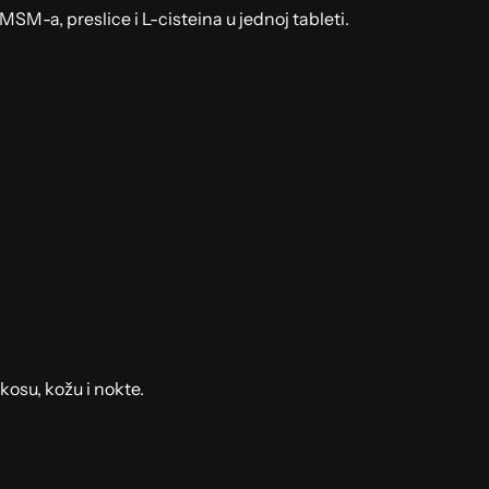
SM-a, preslice i L-cisteina u jednoj tableti.
kosu, kožu i nokte.