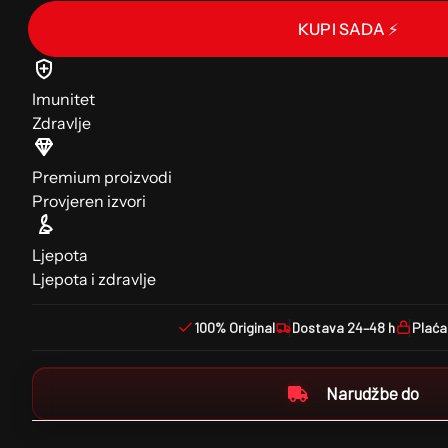
KUPI SADA ⚡
Imunitet
Zdravlje
Premium proizvodi
Provjeren izvori
Ljepota
Ljepota i zdravlje
100% Original
Dostava 24–48 h
Plaća
Narudžbe do