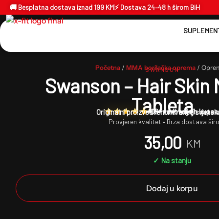
🚚 Besplatna dostava iznad 199 KM
⚡ Dostava 24–48 h širom BiH
SUPLEMENT
Početna
/
MMA borilačka oprema
/ Oprem
SWANSON
Swanson – Hair Skin 
Tableta
109+ zadovoljnih kupac
Originalni proizvod renomiranog svjets
Provjeren kvalitet • Brza dostava šir
35,00
KM
✓ Na stanju
Dodaj u korpu