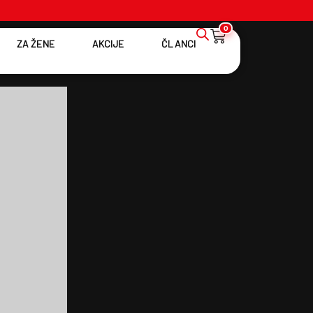
0
ZA ŽENE
AKCIJE
ČLANCI