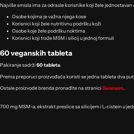
Najviše smisla ima za odrasle korisnike koji žele jednostavan 
Osobe kojima je važna njega kose
Korisnici koji žele nutritivnu podršku koži
Osobe koje žele podršku noktima
Korisnici koji traže MSM i silicij u jednoj formuli
60 veganskih tableta
Pakiranje sadrži
60 tableta
.
Prema preporuci proizvođača koristi se jedna tableta dva pu
Ostale proizvode brenda pronađite na stranici
Swanson
.
700 mg MSM-a, ekstrakt preslice sa silicijem i L-cistein u je