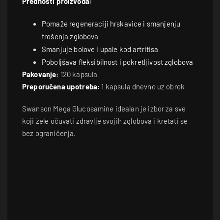
Prednosti proizvoda:
Pomaže regeneraciji hrskavice i smanjenju
trošenja zglobova
Smanjuje bolove i upale kod artritisa
Poboljšava fleksibilnost i pokretljivost zglobova
Pakovanje:
120 kapsula
Preporučena upotreba:
1 kapsula dnevno uz obrok
Swanson Mega Glucosamine idealan je izbor za sve
koji žele očuvati zdravlje svojih zglobova i kretati se
bez ograničenja.