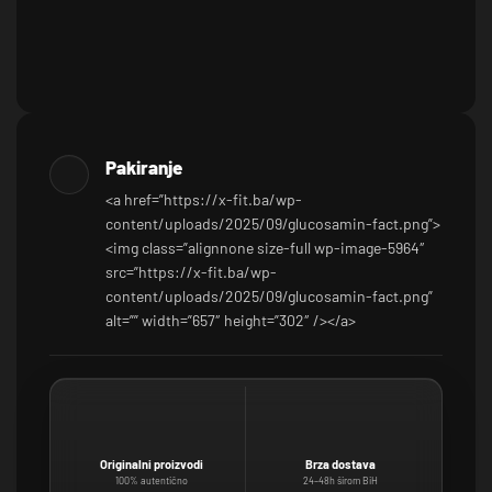
Pakiranje
<a href=”https://x-fit.ba/wp-
content/uploads/2025/09/glucosamin-fact.png”>
<img class=”alignnone size-full wp-image-5964″
src=”https://x-fit.ba/wp-
content/uploads/2025/09/glucosamin-fact.png”
alt=”” width=”657″ height=”302″ /></a>
Originalni proizvodi
Brza dostava
100% autentično
24–48h širom BiH