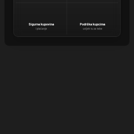
Sigurna kupovina
Podrška kupcima
i plaćanje
uvijek tu za tebe