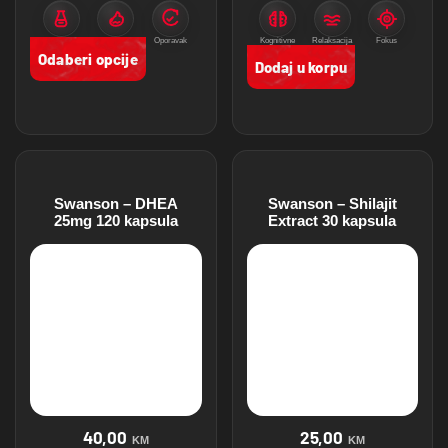
Protein
Mišićna masa
Oporavak
Kognitivne
Relaksacija
Fokus
funkcije
Odaberi opcije
Dodaj u korpu
Swanson – DHEA
Swanson – Shilajit
25mg 120 kapsula
Extract 30 kapsula
40,00
25,00
KM
KM