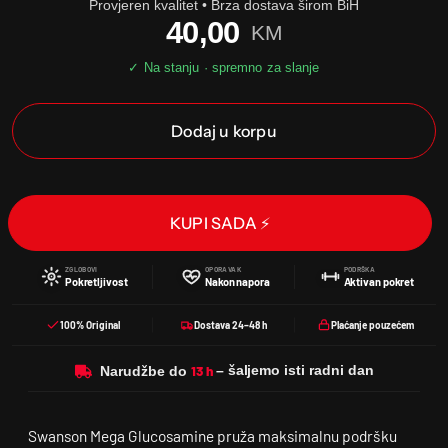
Provjeren kvalitet • Brza dostava širom BiH
40,00
KM
Dodaj u korpu
KUPI SADA ⚡
ZGLOBOVI
OPORAVAK
PODRŠKA
Pokretljivost
Nakon napora
Aktivan pokret
100% Original
Dostava 24–48 h
Plaćanje pouzećem
Narudžbe do
Swanson Mega Glucosamine pruža maksimalnu podršku