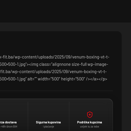
/x-fit.ba/wp-content/uploads/2025/09/venum-boxing-vt-t-
500×500-1.jpg”><img class=”alignnone size-full wp-image-
x-fit.ba/wp-content/uploads/2025/09/venum-boxing-vt-t-
500×500-1.jpg” alt=”” width=”500″ height=”500″ /></a></p>
rza dostava
Sigurna kupovina
Podrška kupcima
–48h širom BiH
i plaćanje
uvijek tu za tebe