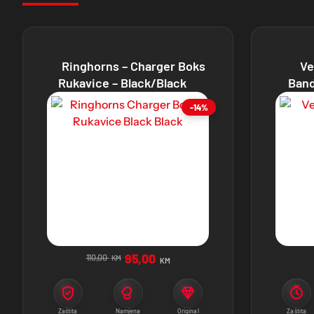
Ringhorns – Charger Boks
Ve
Rukavice – Black/Black
Band
-14%
95,00
110,00
KM
KM
Zaštita
Namjena
Original
Zaštita