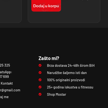
Dodaj u korpu
Zašto mi?
325 325
Brza dostava 24–48h širom BiH
atsApp:
Narudžbe šaljemo isti dan
17 699
100% originalni proizvodi
i Kontakt
25+ godina iskustva u fitnessu
ar@gmail.com
Shop Mostar
raj me