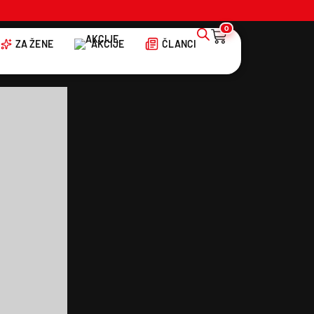
0
ZA ŽENE
AKCIJE
ČLANCI