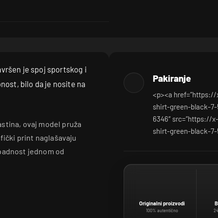
vršen je spoj sportskog i
Pakiranje
ost, bilo da je nosite na
<p><a href=”https:/
shirt-green-black-7-
6346″ src=”https://
stina, ovaj model pruža
shirt-green-black-7-
fički print naglašavaju
ipadnost jednom od
Originalni proizvodi
B
100% autentično
24