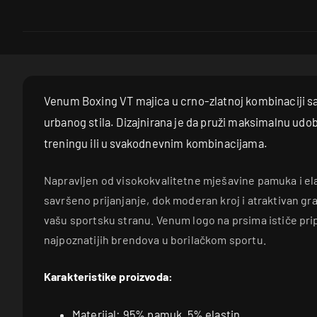
Venum Boxing VT majica u crno-zlatnoj kombinaciji sa
urbanog stila. Dizajnirana je da pruži maksimalnu udobn
treningu ili u svakodnevnim kombinacijama.
Napravljen od visokokvalitetne mješavine pamuka i ela
savršeno prijanjanje, dok moderan kroj i atraktivan gra
vašu sportsku stranu. Venum logo na prsima ističe pr
najpoznatijih brendova u borilačkom sportu.
Karakteristike proizvoda:
Materijal: 95% pamuk, 5% elastin