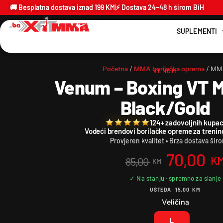
🚚 Besplatna dostava iznad 199 KM
⚡ Dostava 24–48 h širom BiH
SUPLEMENTI
Početna
/
MMA borilačka oprema
/ MMA
VENUM
Venum – Boxing VT M
Black/Gold
124+ zadovoljnih kupac
Vodeći brendovi borilačke opreme za trenin
Provjeren kvalitet • Brza dostava šir
70,00
K
85,00
KM
UŠTEDA ·
15,00
KM
Veličina
L