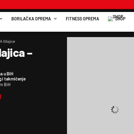
BORILAČKA OPREMA
FITNESS OPREMA
SHOP
 Majice
ajica –
a u BiH
g i takmičenje
om BiH
M