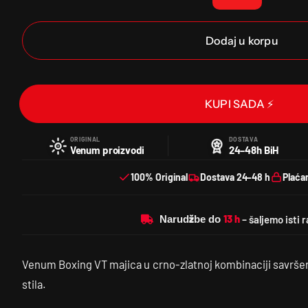
Dodaj u korpu
KUPI SADA ⚡
ORIGINAL
DOSTAVA
Venum proizvodi
24–48h BiH
100% Original
Dostava 24–48 h
Plaća
Narudžbe do
Venum Boxing VT majica u crno-zlatnoj kombinaciji savršen
stila.