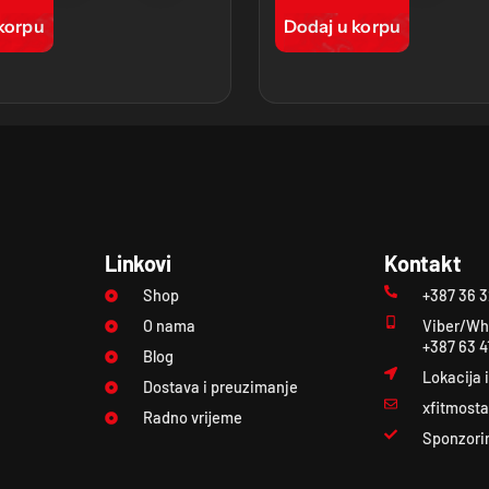
korpu
Dodaj u korpu
Linkovi
Kontakt
Shop
+387 36 
O nama
Viber/Wh
+387 63 4
Blog
Lokacija 
Dostava i preuzimanje
xfitmost
Radno vrijeme
Sponzori