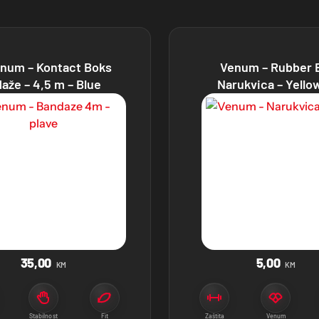
num – Kontact Boks
Venum – Rubber 
aže – 4,5 m – Blue
Narukvica – Yello
35,00
5,00
KM
KM
Stabilnost
Fit
Zaštita
Venum