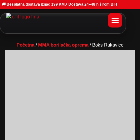
🚚 Besplatna dostava iznad 199 KM
⚡ Dostava 24–48 h širom BiH
Početna
/
MMA borilačka oprema
/ Boks Rukavice