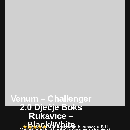
Venum – Challenger
2.0 Dječje Boks
Rukavice –
Black/White
123+ zadovoljnih kupaca u BiH
Vodeći brendovi borilačke opreme za trening i