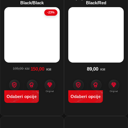
Black/Black
Black/Red
-23%
150,00
89,00
195,00
KM
KM
KM
Zaštita
Namjena
Original
Zaštita
Namjena
Original
Odaberi opcije
Odaberi opcije