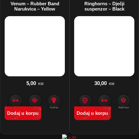
Venum – Rubber Band
Ringhorns – Dječji
Narukvica – Yellow
suspenzor – Black
5,00
30,00
KM
KM
Zaštita
Venum
Kvalitet
Zaštita
Amortizacija
Stabilnost
Dodaj u korpu
Dodaj u korpu