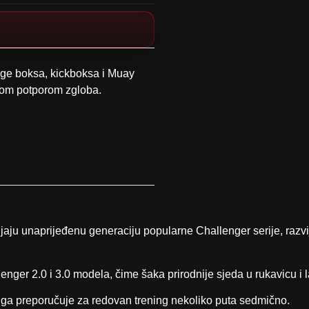
nge boksa, kickboksa i Muay
ljom potporom zgloba.
jaju unaprijeđenu generaciju popularne Challenger serije, razvijen
nger 2.0 i 3.0 modela, čime šaka prirodnije sjeda u rukavicu i
ga preporučuje za redovan trening nekoliko puta sedmično.