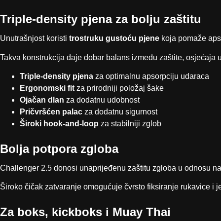
Triple-density pjena za bolju zaštitu
Unutrašnjost koristi
trostruku gustoću pjene
koja pomaže apsorb
Takva konstrukcija daje dobar balans između zaštite, osjećaja u
Triple-density pjena
za optimalnu apsorpciju udaraca
Ergonomski fit
za prirodniji položaj šake
Ojačan dlan
za dodatnu udobnost
Pričvršćen palac
za dodatnu sigurnost
Široki hook-and-loop
za stabilniji zglob
Bolja potpora zgloba
Challenger 2.5 donosi unaprijeđenu zaštitu zgloba u odnosu na
Široko čičak zatvaranje omogućuje čvrsto fiksiranje rukavice 
Za boks, kickboks i Muay Thai