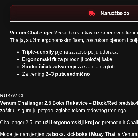
Narudžbe do
Venum Challenger 2.5
su boks rukavice za redovne treni
Thaija, s užim ergonomskim fitom, trostrukom pjenom i bo
Triple-density pjena
za apsorpciju udaraca
Ergonomski fit
za prirodniji položaj šake
Široko čičak zatvaranje
za stabilan zglob
Za trening
2–3 puta sedmično
RUKAVICE
Venum Challenger 2.5 Boks Rukavice – Black/Red
predstavl
zaštitu i sigurniju potporu zgloba tokom redovnog treninga.
Challenger 2.5 ima
uži i ergonomskiji kroj
od prethodnih Challe
Model je namijenjen za
boks, kickboks i Muay Thai
, a Venum 