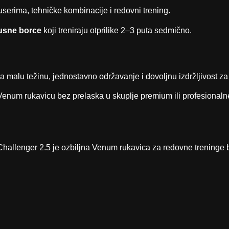
serima, tehničke kombinacije i redovni trening.
kusne borce
koji treniraju otprilike 2–3 puta sedmično.
a malu težinu, jednostavno održavanje i dovoljnu izdržljivost za
 Venum rukavicu bez prelaska u skuplje premium ili profesionalne 
 – Challenger 2.5 je ozbiljna Venum rukavica za redovne treninge