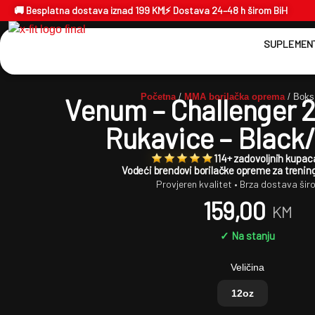
🚚 Besplatna dostava iznad 199 KM
⚡ Dostava 24–48 h širom BiH
SUPLEMENT
Početna
/
MMA borilačka oprema
/ Boks
Venum – Challenger 2
Rukavice – Black
114+ zadovoljnih kupac
Vodeći brendovi borilačke opreme za trening
Provjeren kvalitet • Brza dostava šir
159,00
KM
✓ Na stanju
Veličina
12oz