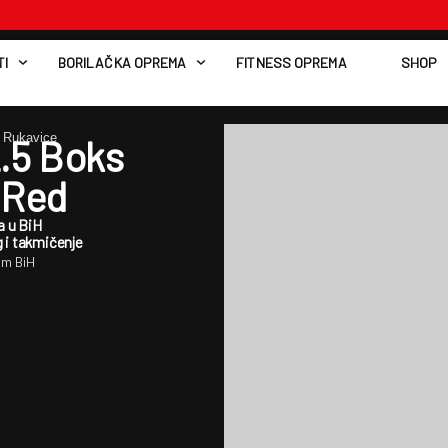
I
BORILAČKA OPREMA
FITNESS OPREMA
SHOP
 Rukavice
.5 Boks
/Red
a u BiH
 i takmičenje
om BiH