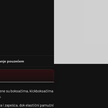
anje pouzećem
ene su boksačima, kickboksačima
.
 i zapešća, dok elastični pamučni