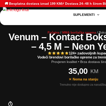
🚚 Besplatna dostava iznad 199 KM
⚡ Dostava 24–48 h širom B
SUPLEMENTI
Početna
/
MMA borilačka oprema
/ Boks
Venum – Kontact Bok
– 4,5 M – Neon Y
124+ zadovoljnih kupa
Vodeći brendovi borilačke opreme za treni
Provjeren kvalitet • Brza dostava ši
35,00
KM
⨯ Nema na stanju