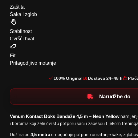
Zaštita
Šaka i zglob
Stabilnost
Čvršći hvat
Fit
Prilagodljivo motanje
100% Original
Dostava 24–48 h
Plać
Narudžbe do
namijenj
Venum Kontact Boks Bandaže 4,5 m – Neon Yellow
i borcima koji žele čvrstu potporu šaci i zapešću tijekom treninga
Dužina od
omogućuje potpuno omatanje šake, zglobova
4,5 metra