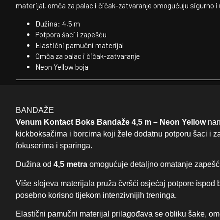
materijal, omča za palac i čičak-zatvaranje omogućuju sigurno i 
Dužina: 4,5 m
Potpora šaci i zapešću
Elastični pamučni materijal
Omča za palac i čičak-zatvaranje
Neon Yellow boja
BANDAŽE
Venum Kontact Boks Bandaže 4,5 m – Neon Yellow
nam
kickboksačima i borcima koji žele dodatnu potporu šaci i z
fokuserima i sparinga.
Dužina od
4,5 metra
omogućuje detaljno omatanje zapešća,
Više slojeva materijala pruža čvršći osjećaj potpore ispod 
posebno korisno tijekom intenzivnijih treninga.
Elastični pamučni materijal prilagođava se obliku šake, o