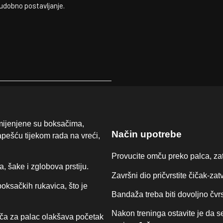
udobno postavljanje.
ijenjene su boksačima,
Način upotrebe
apešću tijekom rada na vreći,
Provucite omču preko palca, za
 šake i zglobova prstiju.
Završni dio pričvrstite čičak-za
boksačkih rukavica, što je
Bandaža treba biti dovoljno čvrs
Nakon treninga ostavite je da s
mča za palac olakšava početak