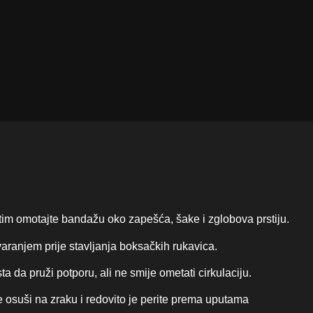
tim omotajte bandažu oko zapešća, šake i zglobova prstiju.
tvaranjem prije stavljanja boksačkih rukavica.
ta da pruži potporu, ali ne smije ometati cirkulaciju.
e osuši na zraku i redovito je perite prema uputama