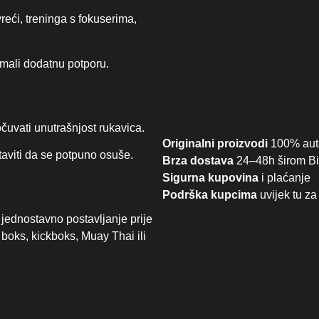
eći, treninga s fokuserima,
mali dodatnu potporu.
čuvati unutrašnjost rukavica.
Originalni proizvodi
100% aut
taviti da se potpuno osuše.
Brza dostava
24–48h širom B
Sigurna kupovina
i plaćanje
Podrška kupcima
uvijek tu za
jednostavno postavljanje prije
 boks, kickboks, Muay Thai ili