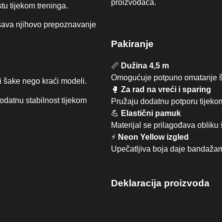
proizvođača.
tu tijekom treninga.
kšava njihovo prepoznavanje
Pakiranje
📏
Dužina 4,5 m
Omogućuje potpuno omatanje šak
 šake nego kraći modeli.
🥊
Za rad na vreći i sparing
dodatnu stabilnost tijekom
Pružaju dodatnu potporu tijekom
💪
Elastični pamuk
Materijal se prilagođava obliku
⚡
Neon Yellow izgled
Upečatljiva boja daje bandažama
Deklaracija proizvoda