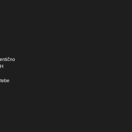
entično
iH
 tebe