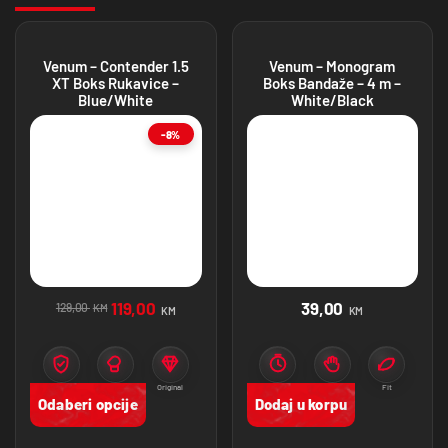
Venum – Contender 1.5
Venum – Monogram
XT Boks Rukavice –
Boks Bandaže – 4 m –
Blue/White
White/Black
-8%
119,00
39,00
129,00
KM
KM
KM
Zaštita
Namjena
Original
Zaštita
Stabilnost
Fit
Odaberi opcije
Dodaj u korpu