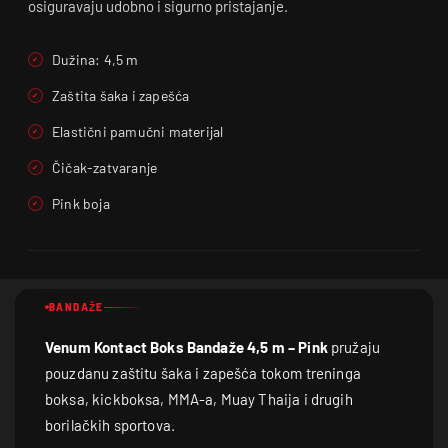
osiguravaju udobno i sigurno pristajanje.
Dužina: 4,5 m
Zaštita šaka i zapešća
Elastični pamučni materijal
Čičak-zatvaranje
Pink boja
BANDAŽE
Venum Kontact Boks Bandaže 4,5 m – Pink
pružaju
pouzdanu zaštitu šaka i zapešća tokom treninga
boksa, kickboksa, MMA-a, Muay Thaija i drugih
borilačkih sportova.