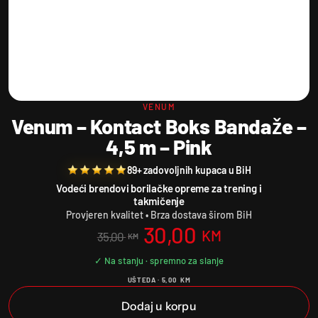
VENUM
Venum – Kontact Boks Bandaže –
4,5 m – Pink
89+ zadovoljnih kupaca u BiH
Vodeći brendovi borilačke opreme za trening i
takmičenje
Provjeren kvalitet • Brza dostava širom BiH
30,00
KM
35,00
KM
UŠTEDA ·
5,00
KM
Dodaj u korpu