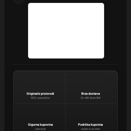
Originalni proizvodi
Brza dostava
100% autentično
24–48h širom BiH
Sigurna kupovina
Podrška kupcima
i plaćanje
uvijek tu za tebe