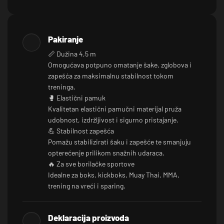
Pakiranje
📏 Dužina 4,5 m
Omogućava potpuno omatanje šake, zglobova i
zapešća za maksimalnu stabilnost tokom
treninga.
🥊 Elastični pamuk
Kvalitetan elastični pamučni materijal pruža
udobnost, izdržljivost i sigurno pristajanje.
💪 Stabilnost zapešća
Pomažu stabilizirati šaku i zapešće te smanjuju
opterećenje prilikom snažnih udaraca.
🔥 Za sve borilačke sportove
Idealne za boks, kickboks, Muay Thai, MMA,
trening na vreći i sparing.
Deklaracija proizvoda