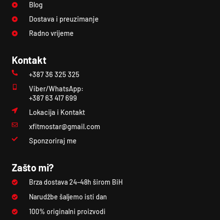
Blog
Dostava i preuzimanje
Radno vrijeme
Kontakt
+387 36 325 325
Viber/WhatsApp:
+387 63 417 699
Lokacija i Kontakt
xfitmostar@gmail.com
Sponzoriraj me
Zašto mi?
Brza dostava 24–48h širom BiH
Narudžbe šaljemo isti dan
100% originalni proizvodi