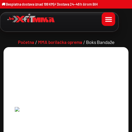
🚚 Besplatna dostava iznad 199 KM
⚡ Dostava 24–48 h širom BiH
Početna
/
MMA borilačka oprema
/ Boks Bandaže