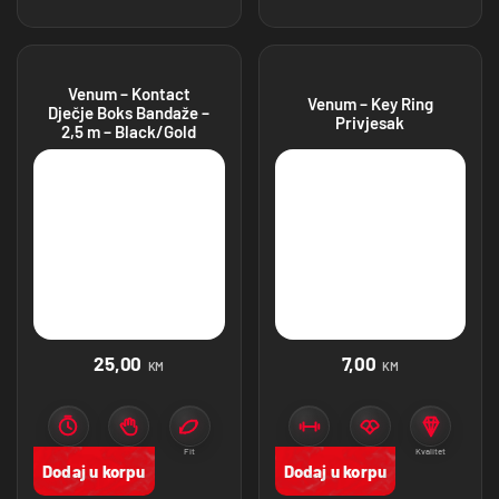
Venum – Kontact
Venum – Key Ring
Dječje Boks Bandaže –
Privjesak
2,5 m – Black/Gold
25,00
7,00
KM
KM
Zaštita
Stabilnost
Fit
Zaštita
Venum
Kvalitet
Dodaj u korpu
Dodaj u korpu