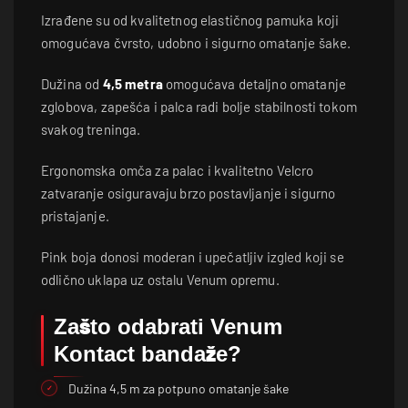
Izrađene su od kvalitetnog elastičnog pamuka koji
omogućava čvrsto, udobno i sigurno omatanje šake.
Dužina od
4,5 metra
omogućava detaljno omatanje
zglobova, zapešća i palca radi bolje stabilnosti tokom
svakog treninga.
Ergonomska omča za palac i kvalitetno Velcro
zatvaranje osiguravaju brzo postavljanje i sigurno
pristajanje.
Pink boja donosi moderan i upečatljiv izgled koji se
odlično uklapa uz ostalu Venum opremu.
Zašto odabrati Venum
Kontact bandaže?
Dužina 4,5 m za potpuno omatanje šake