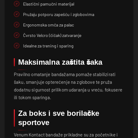
Elastični pamučni materijal
Pružaju potporu zapešću i zglobovima
Ergonomska omča za palac
Čvrsto Velcro (čičak) zatvaranje
Idealne za trening i sparing
Maksimalna zaštita šaka
Pravilno omatanje bandažama pomaže stabilizirati
šaku, smanjuje opterećenje na zglobove te pruža
dodatnu sigurnost prilikom udaranja u vreću, fokusere
ili tokom sparinga.
Za boks i sve borilačke
sportove
Venum Kontact bandaže prikladne su za početnike i