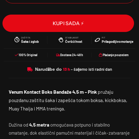
KUPI SADA ⚡
ZAŠTITA
STABILNOST
FIT
Šaka i zglob
Čvršći hvat
Prilagodljivo motanje
100% Original
Dostava 24–48 h
Plaćanje pouzećem
Narudžbe do
Venum Kontact Boks Bandaže 4,5 m – Pink
pružaju
pouzdanu zaštitu šaka i zapešća tokom boksa, kickboksa,
Muay Thaija i MMA treninga.
Dužina od
4,5 metra
omogućava potpuno i stabilno
omatanje, dok elastični pamučni materijal i čičak-zatvaranje