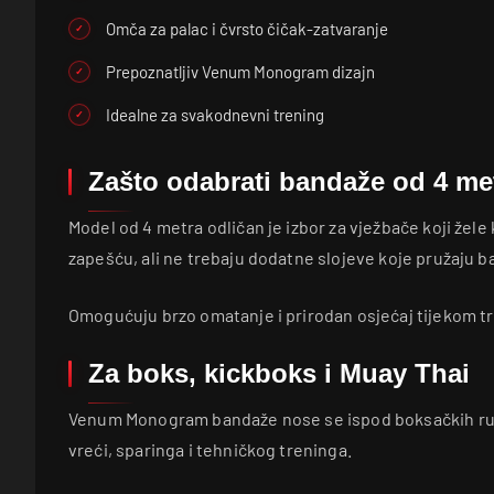
Omča za palac i čvrsto čičak-zatvaranje
Prepoznatljiv Venum Monogram dizajn
Idealne za svakodnevni trening
Zašto odabrati bandaže od 4 me
Model od 4 metra odličan je izbor za vježbače koji žele 
zapešću, ali ne trebaju dodatne slojeve koje pružaju b
Omogućuju brzo omatanje i prirodan osjećaj tijekom t
Za boks, kickboks i Muay Thai
Venum Monogram bandaže nose se ispod boksačkih ruk
vreći, sparinga i tehničkog treninga.