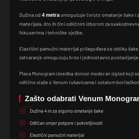
Dužina od
omogućuje čvrsto omatanje šake i 
4 metra
materijala, što ih čini odličnim izborom za svakodnevne
fokuserima i tehničke vježbe.
Elastični pamučni materijal prilagođava se obliku šake,
zatvaranje omogućuju brzo i jednostavno postavljanje
Plava Monogram izvedba donosi moderan izgled koji se 
odlično slaže s Venum rukavicama i ostalom borilačk
Zašto odabrati Venum Monogr
Dužina 4 m za sigurno omatanje šake
Odličan omjer potpore i pokretljivosti
Elastični pamučni materijal