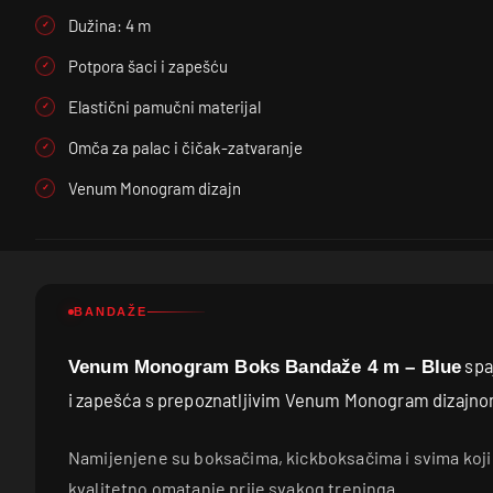
Dužina: 4 m
Potpora šaci i zapešću
Elastični pamučni materijal
Omča za palac i čičak-zatvaranje
Venum Monogram dizajn
BANDAŽE
spa
Venum Monogram Boks Bandaže 4 m – Blue
i zapešća s prepoznatljivim Venum Monogram dizajn
Namijenjene su boksačima, kickboksačima i svima koji ž
kvalitetno omatanje prije svakog treninga.