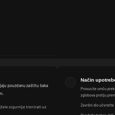
Način upotreb
jaju pouzdanu zaštitu šaka
Provucite omču prek
om.
zglobova prstiju prem
Završni dio učvrstit
ele sigurnije trenirati uz