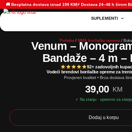
🚚 Besplatna dostava iznad 199 KM
⚡ Dostava 24–48 h širom B
SUPLEMENTI
Početna
/
MMA borilačka oprema
/ Boks
Venum – Monogra
Bandaže – 4 m – 
92+ zadovoljnih kupa
Vodeći brendovi borilačke opreme za treni
Provjeren kvalitet • Brza dostava ši
39,00
KM
Dodaj u korpu