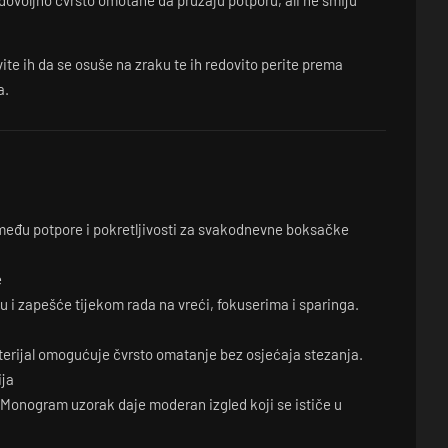
dovoljno čvrsto omotane da pružaju potporu, ali ne smiju
te ih da se osuše na zraku te ih redovito perite prema
a.
među potpore i pokretljivosti za svakodnevne boksačke
e
u i zapešće tijekom rada na vreći, fokuserima i sparinga.
aterijal omogućuje čvrsto omatanje bez osjećaja stezanja.
ja
Monogram uzorak daje moderan izgled koji se ističe u