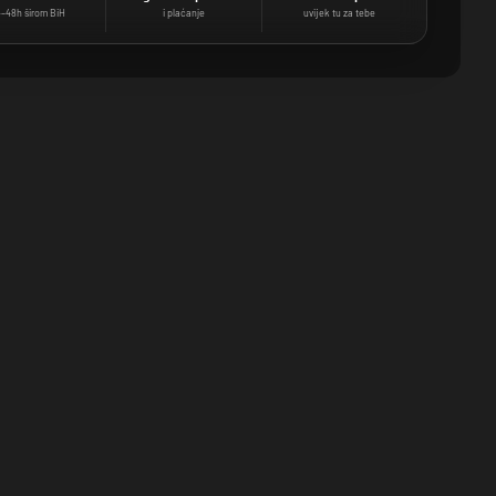
–48h širom BiH
i plaćanje
uvijek tu za tebe