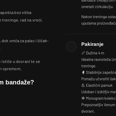
Bandaže trebaju biti 
ometati cirkulaciju.
zapešća bez viška
Nakon treninga ostavi
 treninge, rad na vreći,
uputama proizvođač
 dok omča za palac i čičak-
Pakiranje
.
📏 Dužina 4 m
Idealna ravnoteža iz
ističe u dvorani te se
treninge.
om opremom.
🥊 Stabilnije zapešć
Pomažu učvrstiti šak
am bandaže?
💪 Elastični pamuk
Udoban i izdržljiv m
🔷 Monogram kolekci
Prepoznatljiv Venum 
dvorani.