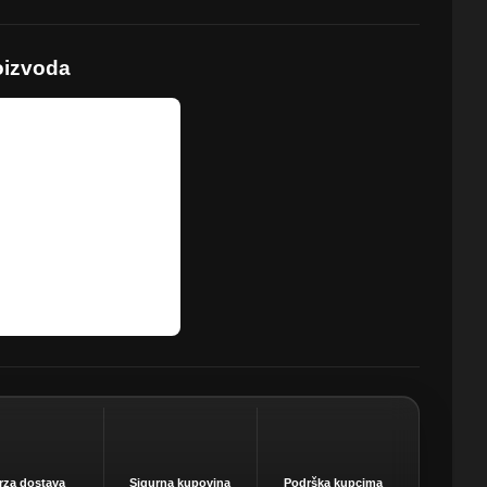
oizvoda
rza dostava
Sigurna kupovina
Podrška kupcima