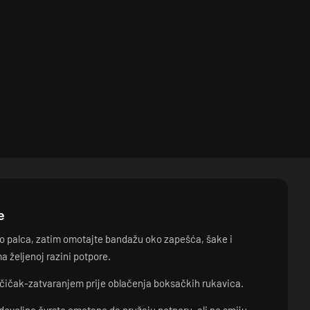
e
o palca, zatim omotajte bandažu oko zapešća, šake i
a željenoj razini potpore.
e čičak-zatvaranjem prije oblačenja boksačkih rukavica.