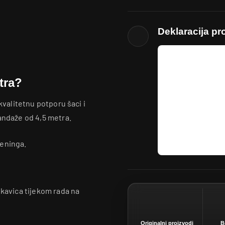
Deklaracija pr
tra?
kvalitetnu potporu šaci i
andaže od 4,5 metra.
reninga.
avica tijekom rada na
Originalni proizvodi
B