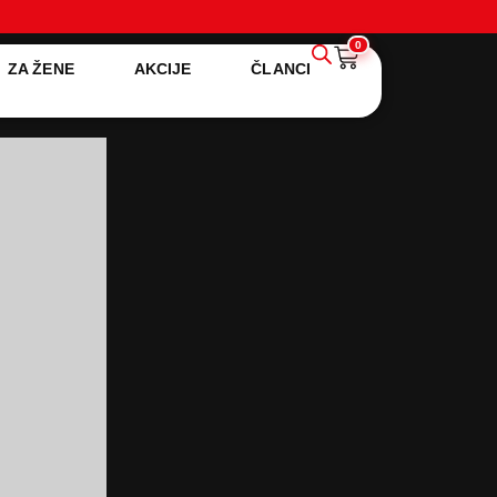
0
ZA ŽENE
AKCIJE
ČLANCI