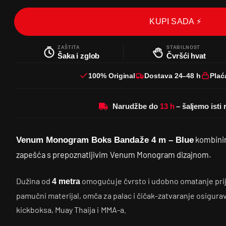
KUPI SADA ⚡
ZAŠTITA
STABILNOST
Šaka i zglob
Čvršći hvat
100% Original
Dostava 24–48 h
Plać
Narudžbe do
kombinir
Venum Monogram Boks Bandaže 4 m – Blue
zapešća s prepoznatljivim Venum Monogram dizajnom.
Dužina od
omogućuje čvrsto i udobno omatanje prije
4 metra
pamučni materijal, omča za palac i čičak-zatvaranje osigura
kickboksa, Muay Thaija i MMA-a.