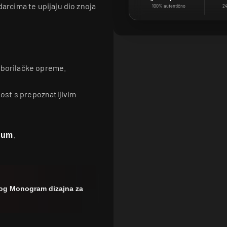
darcima te upijaju dio znoja
100% autentično
24
 borilačke opreme.
ost s prepoznatljivim
.
num
ivog Monogram dizajna za