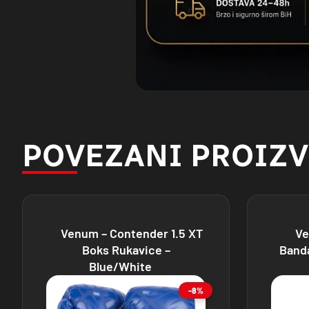
POVEZANI PROIZ
Venum – Contender 1.5 XT
Ve
Boks Rukavice –
Banda
Blue/White
-8%