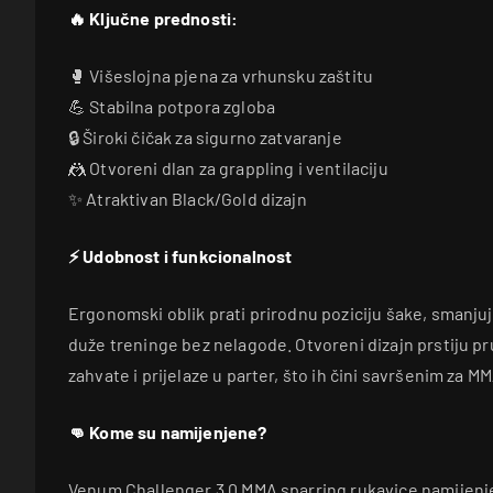
🔥 Ključne prednosti:
🥊 Višeslojna pjena za vrhunsku zaštitu
💪 Stabilna potpora zgloba
🔒 Široki čičak za sigurno zatvaranje
🤼 Otvoreni dlan za grappling i ventilaciju
✨ Atraktivan Black/Gold dizajn
⚡ Udobnost i funkcionalnost
Ergonomski oblik prati prirodnu poziciju šake, smanj
duže treninge bez nelagode. Otvoreni dizajn prstiju p
zahvate i prijelaze u parter, što ih čini savršenim za M
👊 Kome su namijenjene?
Venum Challenger 3.0 MMA sparring rukavice namijenj