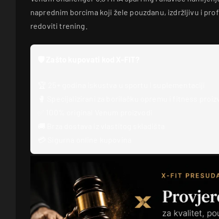
naprednim borcima koji žele pouzdanu, izdržljivu i pr
redoviti trening.
🛡️ Zašto kupovati kod X-FIT?
🏆 25+ godina iskustva u sportu i suplementaciji
🥊 Specijalizirani za borilačku opremu i fitness proi
✅ 100% original Venum proizvodi
🚚 Brza dostava iz vlastitog skladišta
💳 Sigurna online kupovina