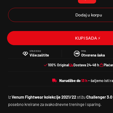
Dodaj u korpu
KUPI SADA ⚡
SPARRING
MMA
Više zaštite
Otvorena šaka
100% Original
Dostava 24–48 h
Plaća
Narudžbe do
Iz
Venum Fightwear kolekcije 2021/22
stižu
Challenger 3.
posebno kreirane za svakodnevne treninge i sparing.