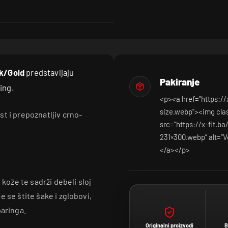
ck/Gold
predstavljaju
Pakiranje
ing.
<p><a href=”https:/
size.webp”><img cla
t i prepoznatljiv crno-
src=”https://x-fit.
231×300.webp” alt=”V
</a></p>
 kože te sadrži debeli sloj
 se štite šake i zglobovi,
paringa.
Originalni proizvodi
B