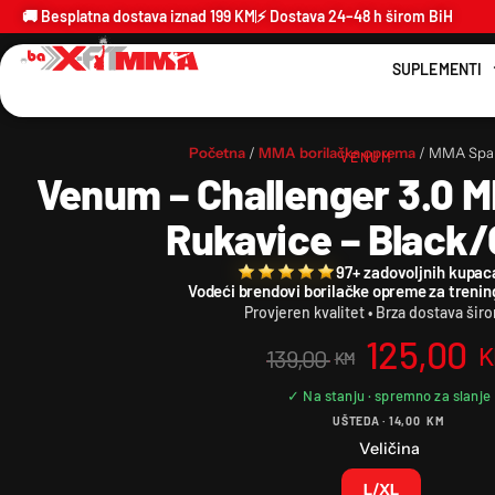
🚚 Besplatna dostava iznad 199 KM
⚡ Dostava 24–48 h širom BiH
SUPLEMENTI
Početna
/
MMA borilačka oprema
/ MMA Spar
VENUM
Venum – Challenger 3.0 
Rukavice – Black/
97+ zadovoljnih kupac
Vodeći brendovi borilačke opreme za trenin
Provjeren kvalitet • Brza dostava šir
125,00
K
139,00
KM
UŠTEDA ·
14,00
KM
Veličina
L/XL