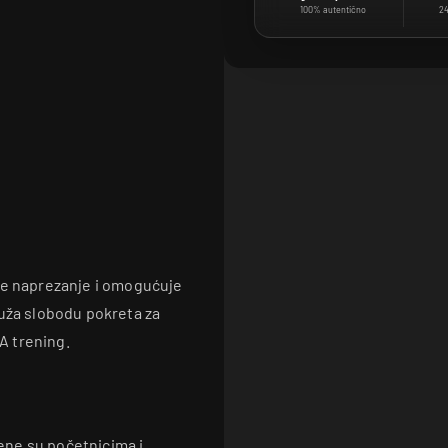
100% autentično
24
uje naprezanje i omogućuje
ruža slobodu pokreta za
MA trening.
ene su početnicima i