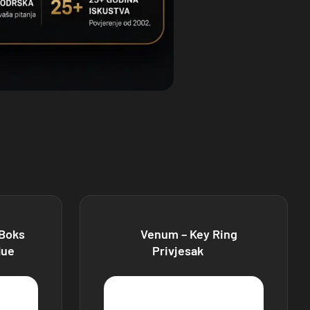
 Boks
Venum – Key Ring
lue
Privjesak