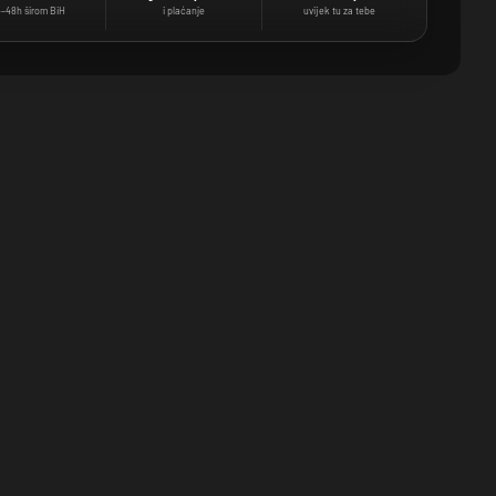
–48h širom BiH
i plaćanje
uvijek tu za tebe