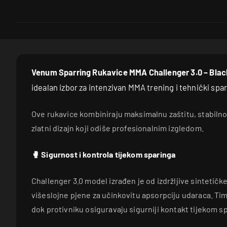
Venum Sparring Rukavice MMA Challenger 3.0 – Bla
idealan izbor za intenzivan MMA trening i tehnički spar
Ove rukavice kombiniraju maksimalnu zaštitu, stabilnos
zlatni dizajn koji odiše profesionalnim izgledom.
🥊 Sigurnost i kontrola tijekom sparinga
Challenger 3.0 model izrađen je od izdržljive sintetičke
višeslojne pjene za učinkovitu apsorpciju udaraca. Time
dok protivniku osiguravaju sigurniji kontakt tijekom s