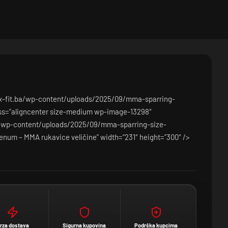
/x-fit.ba/wp-content/uploads/2025/09/mma-sparring-
ss=”aligncenter size-medium wp-image-13298″
ba/wp-content/uploads/2025/09/mma-sparring-size-
enum – MMA rukavice veličine” width=”231″ height=”300″ />
rza dostava
Sigurna kupovina
Podrška kupcima