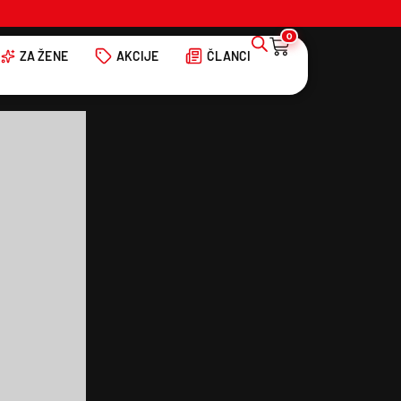
0
ZA ŽENE
AKCIJE
ČLANCI