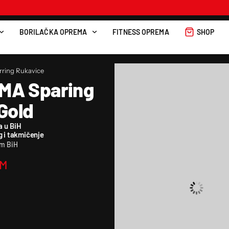
BORILAČKA OPREMA
FITNESS OPREMA
SHOP
ring Rukavice
MMA Sparing
Gold
a u BiH
g i takmičenje
om BiH
M