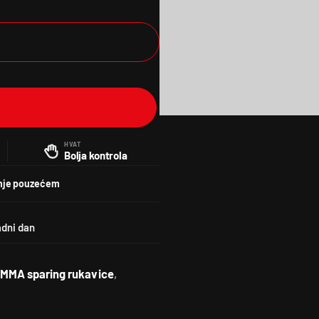
HVAT
Bolja kontrola
nje pouzećem
0 MMA sparing rukavice
,