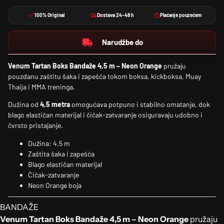
100% Original
Dostava 24–48 h
Plaćanje pouzećem
Narudžbe do
Venum Tartan Boks Bandaže 4,5 m – Neon Orange
pružaju
pouzdanu zaštitu šaka i zapešća tokom boksa, kickboksa, Muay
Thaija i MMA treninga.
Dužina od
4,5 metra
omogućava potpuno i stabilno omatanje, dok
blago elastičan materijal i čičak-zatvaranje osiguravaju udobno i
čvrsto pristajanje.
Dužina: 4,5 m
Zaštita šaka i zapešća
Blago elastičan materijal
Čičak-zatvaranje
Neon Orange boja
BANDAŽE
Venum Tartan Boks Bandaže 4,5 m – Neon Orange
pružaju