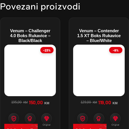
Povezani proizvodi
Venum – Challenger
Venum – Contender
4.0 Boks Rukavice –
1.5 XT Boks Rukavice
Black/Black
– Blue/White
-23%
-8%
150,00
119,00
195,00
129,00
KM
KM
KM
KM
Zaštita
Namjena
Original
Zaštita
Namjena
Original