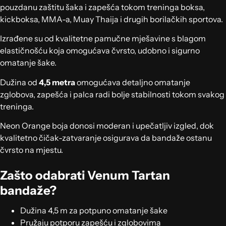
pouzdanu zaštitu šaka i zapešća tokom treninga boksa,
kickboksa, MMA-a, Muay Thaija i drugih borilačkih sportova.
Izrađene su od kvalitetne pamučne mješavine s blagom
elastičnošću koja omogućava čvrsto, udobno i sigurno
omatanje šake.
Dužina od
4,5 metra
omogućava detaljno omatanje
zglobova, zapešća i palca radi bolje stabilnosti tokom svakog
treninga.
Neon Orange boja donosi moderan i upečatljiv izgled, dok
kvalitetno čičak-zatvaranje osigurava da bandaže ostanu
čvrsto na mjestu.
Zašto odabrati Venum Tartan
bandaže?
Dužina 4,5 m za potpuno omatanje šake
Pružaju potporu zapešću i zglobovima