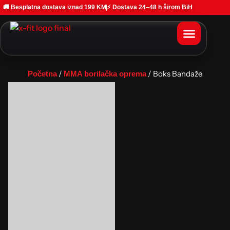
🚚 Besplatna dostava iznad 199 KM
⚡ Dostava 24–48 h širom BiH
/
/ Boks Bandaže
Početna
MMA borilačka oprema