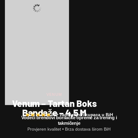
VENUM
Venum – Tartan Boks
Bandaže – 4,5 M
94+ zadovoljnih kupaca u BiH
Vodeći brendovi borilačke opreme za trening i
takmičenje
Provjeren kvalitet • Brza dostava širom BiH