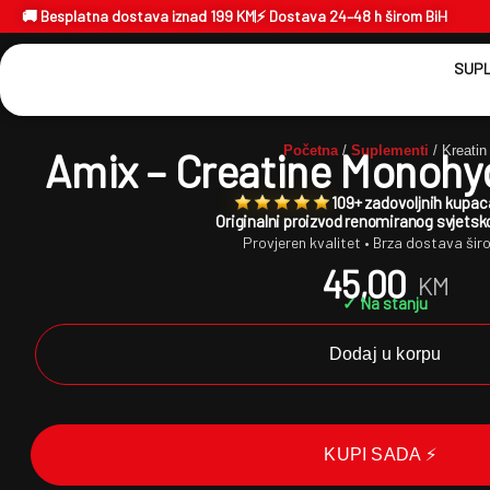
🚚 Besplatna dostava iznad 199 KM
⚡ Dostava 24–48 h širom BiH
SUPL
Početna
/
Suplementi
/ Kreatin
Amix – Creatine Monohy
109+ zadovoljnih kupac
Originalni proizvod renomiranog svjets
Provjeren kvalitet • Brza dostava šir
45,00
KM
✓ Na stanju
Dodaj u korpu
KUPI SADA ⚡