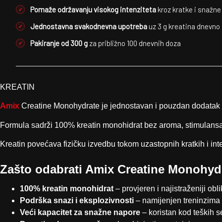
Pomaže održavanju visokog intenziteta
kroz kratke i snažne
Jednostavna svakodnevna upotreba
uz 3 g kreatina dnevno
Pakiranje od 300 g
za približno 100 dnevnih doza
KREATIN
Amix
Creatine Monohydrate je jednostavan i pouzdan dodatak preh
Formula sadrži 100% kreatin monohidrat bez aroma, stimulansa
Kreatin povećava fizičku izvedbu tokom uzastopnih kratkih i in
Zašto odabrati Amix Creatine Monohyd
100% kreatin monohidrat
– provjeren i najistraženiji obli
Podrška snazi i eksplozivnosti
– namijenjen treninzima 
Veći kapacitet za snažne napore
– koristan kod teških se