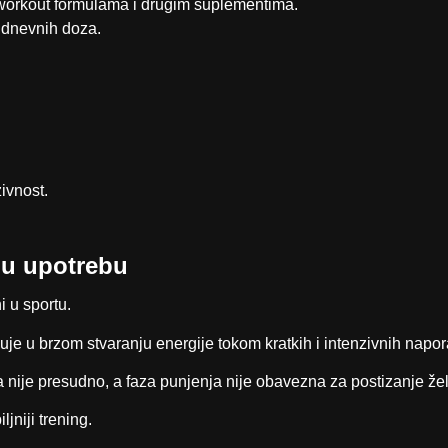
-workout formulama i drugim suplementima.
 dnevnih doza.
ivnost.
nu upotrebu
i u sportu.
uje u brzom stvaranju energije tokom kratkih i intenzivnih napor
nije presudno, a faza punjenja nije obavezna za postizanje že
jniji trening.