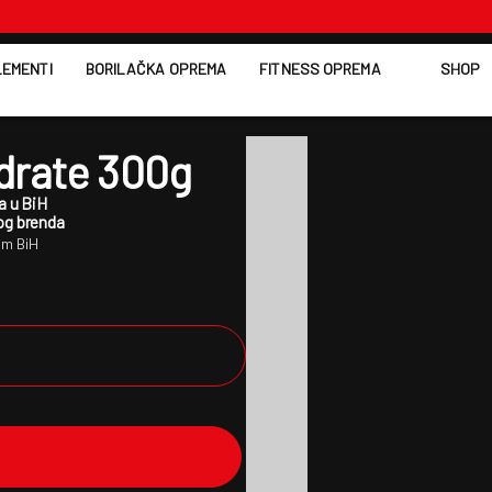
EMENTI
BORILAČKA OPREMA
FITNESS OPREMA
SHOP
drate 300g
a u BiH
kog brenda
om BiH