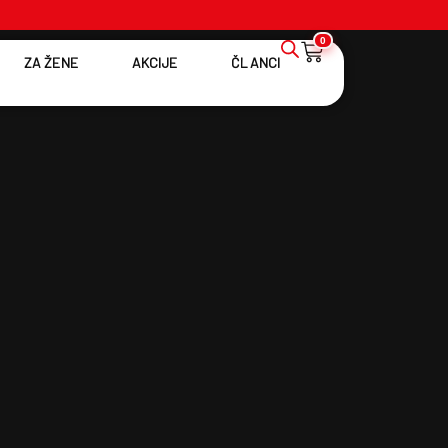
0
ZA ŽENE
AKCIJE
ČLANCI