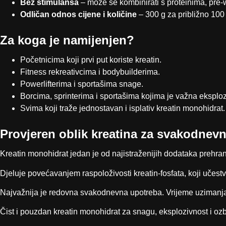
Bez stimulansa
– može se kombinirati s proteinima, pre
Odličan odnos cijene i količine
– 300 g za približno 100
Za koga je namijenjen?
Početnicima koji prvi put koriste kreatin.
Fitness rekreativcima i bodybuilderima.
Powerlifterima i sportašima snage.
Borcima, sprinterima i sportašima kojima je važna eksploz
Svima koji traže jednostavan i isplativ kreatin monohidrat.
Provjeren oblik kreatina za svakodnev
Kreatin monohidrat jedan je od najistraženijih dodataka prehran
Djeluje povećavanjem raspoloživosti kreatin-fosfata, koji učestv
Najvažnija je redovna svakodnevna upotreba. Vrijeme uzimanja 
Čist i pouzdan kreatin monohidrat za snagu, eksplozivnost i ozbil