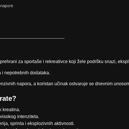
 napore
rani za sportaše i rekreativce koji žele podršku snazi, eksplozi
 i nepotrebnih dodataka.
tenzivnih napora, a koristan učinak ostvaruje se dnevnim unosom
rate?
k kreatina.
visokog intenziteta.
rija, sprinta i eksplozivnih aktivnosti.