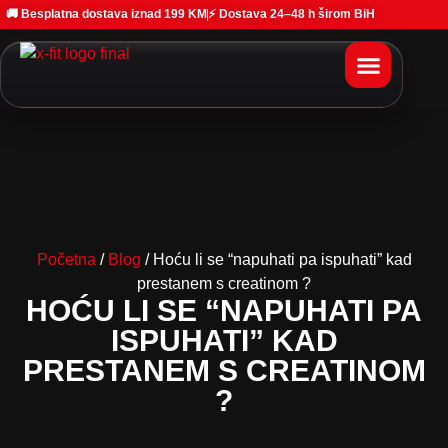
🚚 Besplatna dostava iznad 199 KM
⚡ Dostava 24–48 h širom BiH
Početna
/
Blog
/ Hoću li se “napuhati pa ispuhati” kad
prestanem s creatinom ?
HOĆU LI SE “NAPUHATI PA
ISPUHATI” KAD
PRESTANEM S CREATINOM
?