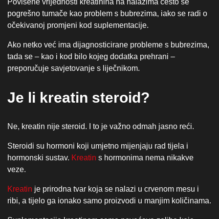
Povišene vrijednosti kreatinina na nalazima često se
pogrešno tumače kao problem s bubrezima, iako se radi o
očekivanoj promjeni kod suplementacije.
Ako netko već ima dijagnosticirane probleme s bubrezima,
tada se – kao i kod bilo kojeg dodatka prehrani –
preporučuje savjetovanje s liječnikom.
Je li kreatin steroid?
Ne, kreatin nije steroid. I to je važno odmah jasno reći.
Steroidi su hormoni koji umjetno mijenjaju rad tijela i
hormonski sustav.
Kreatin
s hormonima nema nikakve
veze.
Kreatin
je prirodna tvar koja se nalazi u crvenom mesu i
ribi, a tijelo ga ionako samo proizvodi u manjim količinama.