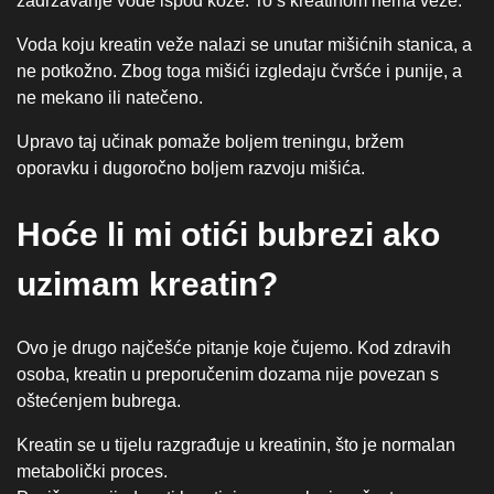
zadržavanje vode ispod kože. To s kreatinom nema veze.
Voda koju kreatin veže nalazi se unutar mišićnih stanica, a
ne potkožno. Zbog toga mišići izgledaju čvršće i punije, a
ne mekano ili natečeno.
Upravo taj učinak pomaže boljem treningu, bržem
oporavku i dugoročno boljem razvoju mišića.
Hoće li mi otići bubrezi ako
uzimam kreatin?
Ovo je drugo najčešće pitanje koje čujemo. Kod zdravih
osoba, kreatin u preporučenim dozama nije povezan s
oštećenjem bubrega.
Kreatin se u tijelu razgrađuje u kreatinin, što je normalan
metabolički proces.