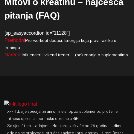
Mitovi o kreatinu – najčešća
pitanja (FAQ)
[sp_easyaccordion id=”11128″]
Prethodni
Pre-workout dodaci: Energija koja pravi razliku u
treningu
Naredni
Influenceri i vikend treneri – (ne) znanje o suplementima
X-FIT.ba je specijalizirani online shop za suplemente, proteine,
fitness opremu i borilačku opremu u BiH.
Sa sjedištem i radnjom u Mostaru, već više od 25 godina nudimo
originalne proizvode, stručne savjete i brzu dostavu širom Bosne i