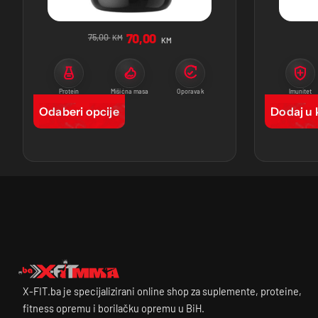
70,00
75,00
KM
KM
Protein
Mišićna masa
Oporavak
Imunitet
Odaberi opcije
Dodaj u 
X-FIT.ba je specijalizirani online shop za suplemente, proteine,
fitness opremu i borilačku opremu u BiH.