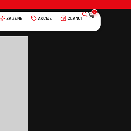
0
ZA ŽENE
AKCIJE
ČLANCI