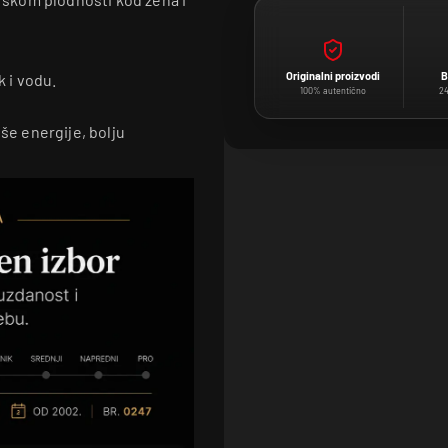
Originalni proizvodi
B
 i vodu.
100% autentično
24
iše energije, bolju