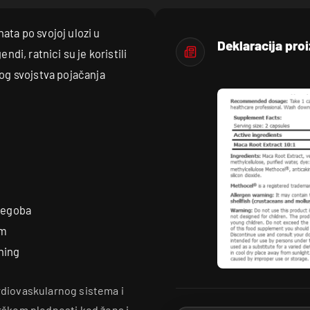
ata po svojoj ulozi u
Deklaracija pro
ndi, ratnici su je koristili
bog svojstva pojačanja
tegoba
em
ning
ardiovaskularnog sistema i
škom plodnosti kod žena i