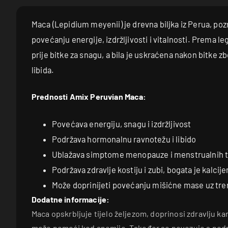
Maca (Lepidium meyenii) je drevna biljka iz Perua, pozn
povećanju energije, izdržljivosti i vitalnosti. Prema lege
prije bitke za snagu, a bila je uskraćena nakon bitke z
libida.
Prednosti Amix Peruvian Maca:
Povećava energiju, snagu i izdržljivost
Podržava hormonalnu ravnotežu i libido
Ublažava simptome menopauze i menstrualnih 
Podržava zdravlje kostiju i zubi, bogata je kalcij
Može doprinijeti povećanju mišićne mase uz tre
Dodatne informacije:
Maca opskrbljuje tijelo željezom, doprinosi zdravlju k
može pomoći kod anemije. Također se povezuje s podr