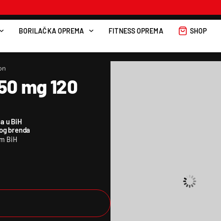
BORILAČKA OPREMA
FITNESS OPREMA
SHOP
on
50 mg 120
a u BiH
kog brenda
om BiH