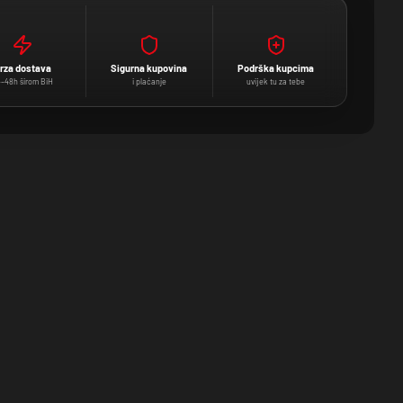
rza dostava
Sigurna kupovina
Podrška kupcima
–48h širom BiH
i plaćanje
uvijek tu za tebe