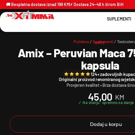
🚚 Besplatna dostava iznad 199 KM
⚡ Dostava 24–48 h širom BiH
SUPLEMENTI
Početna
/
Suplementi
/ Testoster
AMIX
Amix – Peruvian Maca 7
kapsula
124+ zadovoljnih kupac
Originalni proizvod renomiranog svjets
Provjeren kvalitet • Brza dostava šir
45,00
KM
Dodaj u korpu