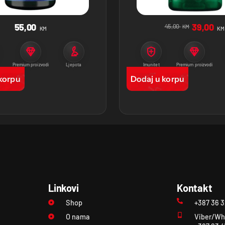
55,00
39,00
45,00
KM
KM
KM
Premium proizvodi
Ljepota
Imunitet
Premium proizvodi
korpu
Dodaj u korpu
Linkovi
Kontakt
Shop
+387 36 
O nama
Viber/Wh