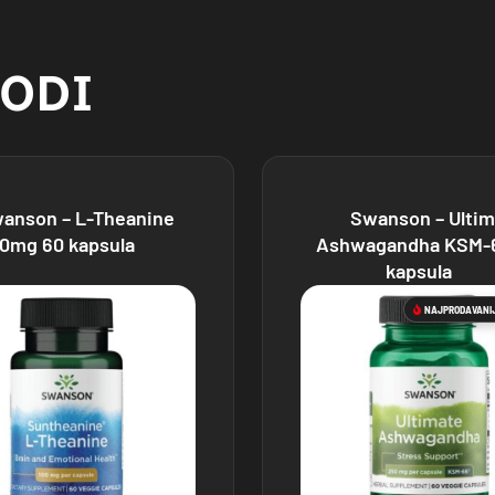
VODI
anson – L-Theanine
Swanson – Ultim
00mg 60 kapsula
Ashwagandha KSM-
kapsula
NAJPRODAVANI