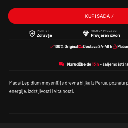
KUPI SADA ⚡
IMUNITET
PREMIUM PROIZVODI
Zdravlje
Provjeren izvori
100% Original
Dostava 24–48 h
Plaća
Narudžbe do
Maca (Lepidium meyenii) je drevna biljka iz Perua, poznata 
energije, izdržljivosti i vitalnosti.