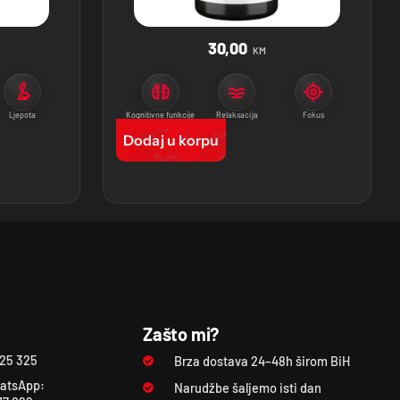
30,00
KM
Ljepota
Kognitivne funkcije
Relaksacija
Fokus
Dodaj u korpu
Zašto mi?
325 325
Brza dostava 24–48h širom BiH
atsApp:
Narudžbe šaljemo isti dan