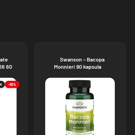
ate
Swanson – Bacopa
66 60
Monnieri 90 kapsula
-13%
JE