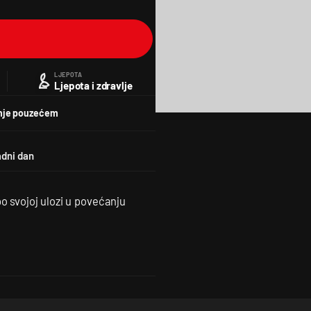
LJEPOTA
Ljepota i zdravlje
nje pouzećem
po svojoj ulozi u povećanju