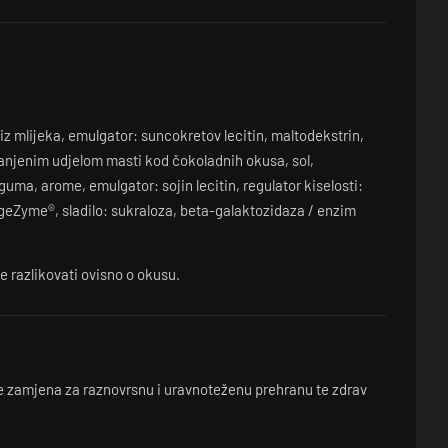
iz mlijeka, emulgator: suncokretov lecitin, maltodekstrin,
njenim udjelom masti kod čokoladnih okusa, sol,
uma, arome, emulgator: sojin lecitin, regulator kiselosti:
igeZyme®, sladilo: sukraloza, beta-galaktozidaza / enzim
 razlikovati ovisno o okusu.
e zamjena za raznovrsnu i uravnoteženu prehranu te zdrav