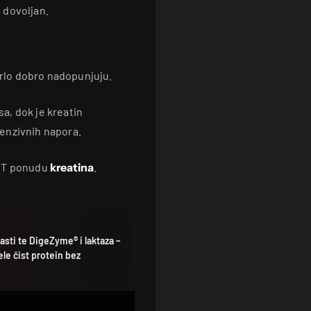
 dovoljan.
 vrlo dobro nadopunjuju.
a, dok je kreatin
enzivnih napora.
FIT ponudu
kreatina
.
asti te DigeZyme® i laktaza –
ele čist protein bez