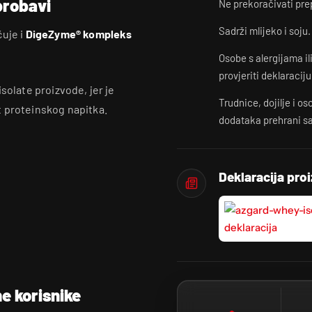
probavi
Ne prekoračivati pre
Sadrži mlijeko i soju.
čuje i
DigeZyme® kompleks
Osobe s alergijama i
provjeriti deklaraci
solate proizvode, jer je
Trudnice, dojilje i 
t proteinskog napitka.
dodataka prehrani sa
Deklaracija pro
ne korisnike