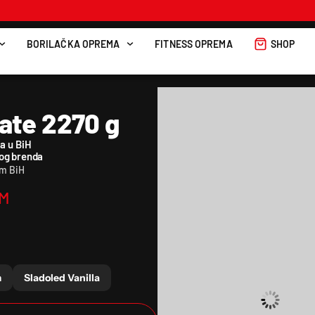
BORILAČKA OPREMA
FITNESS OPREMA
SHOP
ate 2270 g
a u BiH
kog brenda
om BiH
M
m
Sladoled Vanilla