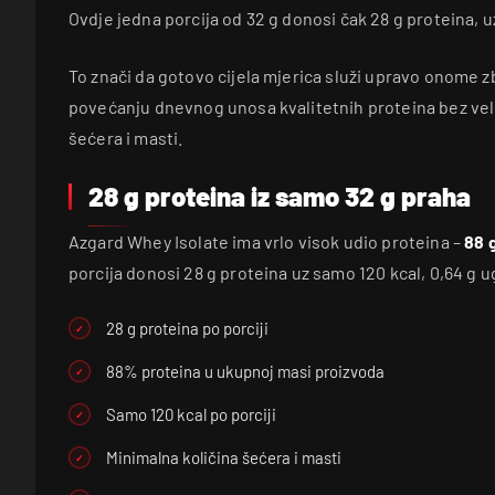
Ovdje jedna porcija od 32 g donosi čak 28 g proteina, u
To znači da gotovo cijela mjerica služi upravo onome z
povećanju dnevnog unosa kvalitetnih proteina bez veli
šećera i masti.
28 g proteina iz samo 32 g praha
Azgard Whey Isolate ima vrlo visok udio proteina –
88 
porcija donosi 28 g proteina uz samo 120 kcal, 0,64 g ug
28 g proteina po porciji
88% proteina u ukupnoj masi proizvoda
Samo 120 kcal po porciji
Minimalna količina šećera i masti