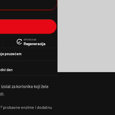
OPORAVAK
Regeneracija
nje pouzećem
zolat za korisnike koji žele
ti.
me® probavne enzime i dodatnu