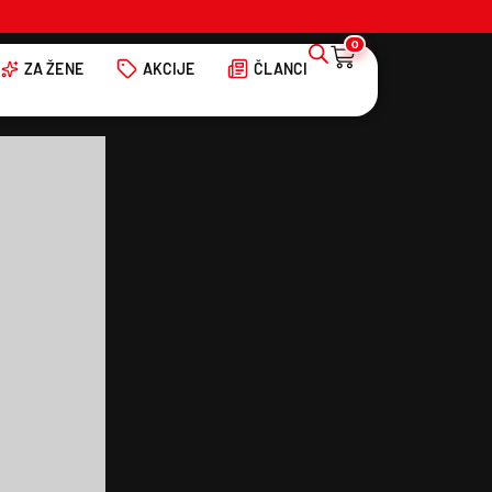
0
ZA ŽENE
AKCIJE
ČLANCI