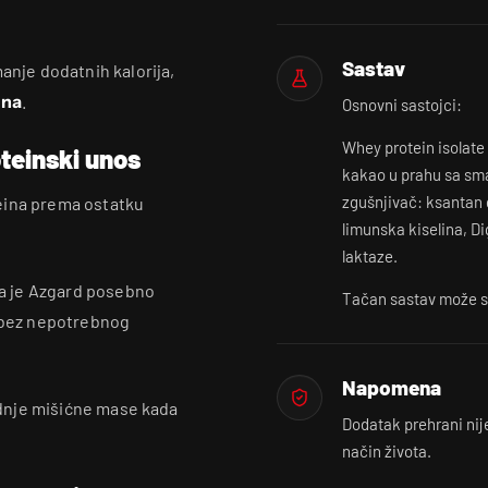
Sastav
anje dodatnih kalorija,
ina
.
Osnovni sastojci:
Whey protein isolate 
oteinski unos
kakao u prahu sa sma
zgušnjivač: ksantan g
eina prema ostatku
limunska kiselina, D
laktaze.
 pa je Azgard posebno
Tačan sastav može se
a bez nepotrebnog
Napomena
radnje mišićne mase kada
Dodatak prehrani nij
način života.