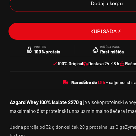
Dodaj u korpu
KUPI SADA ⚡
PROTEIN
MIŠIĆNA MASA
100% protein
Rast mišića
100% Original
Dostava 24–48 h
Plaća
Narudžbe do
Azgard Whey 100% Isolate 2270 g
je visokoproteinski whey i
maksimalno čist proteinski unos uz minimalno šećera i mas
Jedna porcija od 32 g donosi čak 28 g proteina, uz DigeZy
laktazu.