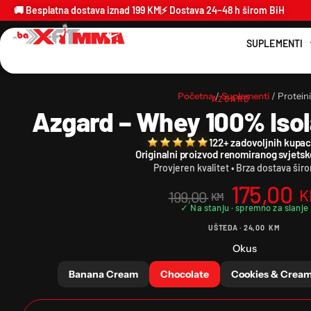
🚚 Besplatna dostava iznad 199 KM
⚡ Dostava 24–48 h širom BiH
SUPLEMENTI
Početna
/
Suplementi
/ Proteini
AZGARD
Azgard – Whey 100% Isol
122+ zadovoljnih kupac
Originalni proizvod renomiranog svjets
Provjeren kvalitet • Brza dostava šir
175,00
K
199,00
KM
UŠTEDA ·
24,00
KM
Okus
Banana Cream
Chocolate
Cookies & Crea