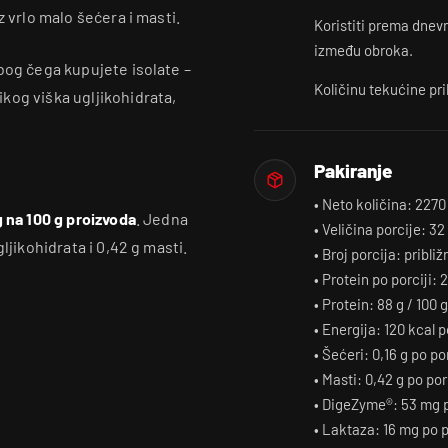
z vrlo malo šećera i masti.
Koristiti prema dnev
između obroka.
bog čega kupujete isolate –
Količinu tekućine pri
kog viška ugljikohidrata,
Pakiranje
• Neto količina: 2270
g na 100 g proizvoda
. Jedna
• Veličina porcije: 32
ljikohidrata i 0,42 g masti.
• Broj porcija: približ
• Protein po porciji: 
• Protein: 88 g / 100 g
• Energija: 120 kcal p
• Šećeri: 0,16 g po por
• Masti: 0,42 g po por
• DigeZyme®: 53 mg p
• Laktaza: 16 mg po p