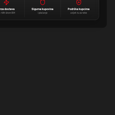
rza dostava
Sigurna kupovina
Podrška kupcima
–48h širom BiH
i plaćanje
uvijek tu za tebe