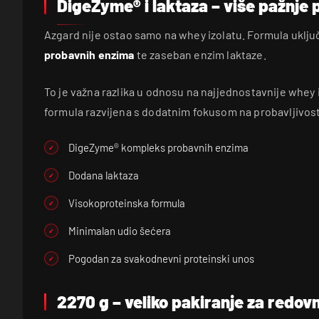
DigeZyme® i laktaza – više pažnje 
Azgard nije ostao samo na whey izolatu. Formula uklju
probavnih enzima
te zaseban enzim laktaze.
To je važna razlika u odnosu na najjednostavnije whey i
formula razvijena s dodatnim fokusom na probavljivos
DigeZyme® kompleks probavnih enzima
Dodana laktaza
Visokoproteinska formula
Minimalan udio šećera
Pogodan za svakodnevni proteinski unos
2270 g – veliko pakiranje za redov