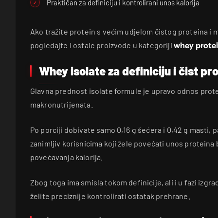
Praktičan za definiciju i kontrolirani unos kalorija
Ako tražite protein s većim udjelom čistog proteina i m
pogledajte i ostale proizvode u kategoriji
whey prote
Whey isolate za definiciju i čist pr
Glavna prednost isolate formule je upravo odnos prot
makronutrijenata.
Po porciji dobivate samo 0,16 g šećera i 0,42 g masti,
zanimljiv korisnicima koji žele povećati unos protein
povećavanja kalorija.
Zbog toga ima smisla tokom definicije, ali i u fazi izg
želite preciznije kontrolirati ostatak prehrane.