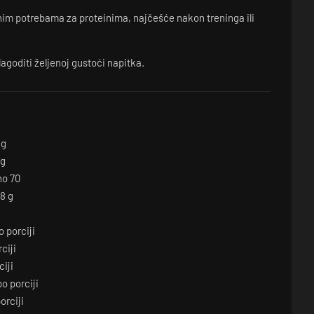
nim potrebama za proteinima, najčešće nakon treninga ili
lagoditi željenoj gustoći napitka.
 g
 g
no 70
28 g
o porciji
ciji
ciji
o porciji
orciji