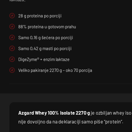
28 g proteina po porciji
88% proteina u gotovom prahu
Samo 0,16 g šećera po porciji
Samo 0,42 g masti po porciji
DigeZyme® + enzim laktaze
Veliko pakiranje 2270 g – oko 70 porcija
Azgard Whey 100% Isolate 2270 g
je ozbiljan whey iso
nije dovoljno da na deklaraciji samo piše “protein”.