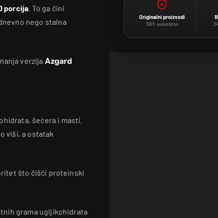
0 porcija
. To ga čini
Originalni proizvodi
B
kodnevno nego stalna
100% autentično
24
manja verzija
Azgard
hidrata, šećera i masti.
o viši, a ostatak
ritet što čišći proteinski
datnih grama ugljikohidrata