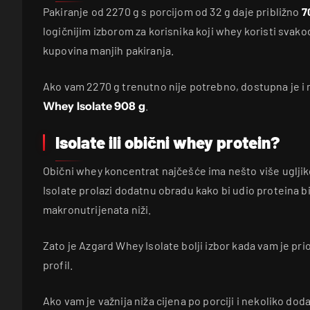
Pakiranje od 2270 g s porcijom od 32 g daje približno
7
logičnijim izborom za korisnika koji whey koristi sva
kupovina manjih pakiranja.
Ako vam 2270 g trenutno nije potrebno, dostupna je i 
Whey Isolate 908 g
.
Isolate ili obični whey protein?
Obični whey koncentrat najčešće ima nešto više ugljiko
Isolate prolazi dodatnu obradu kako bi udio proteina bi
makronutrijenata niži.
Zato je Azgard Whey Isolate bolji izbor kada vam je prio
profil.
Ako vam je važnija niža cijena po porciji i nekoliko do