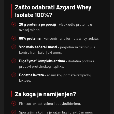
Zašto odabrati Azgard Whey
Isolate 100%?
28 g proteina po porciji
– visok udio proteina u
svakoj mjerici.
88% proteina
– koncentrirana formula whey izolata.
Vrlo malo šećera i masti
– pogodna za definiciju i
kontrolirani kalorijski unos.
DigeZyme® kompleks enzima
– dodatna podrška
probavi proteinskog napitka.
Dodatna laktaza
– enzim koji pomaže razgradnji
laktoze.
Za koga je namijenjen?
Fitness rekreativcima i bodybuilderima.
Sportašima kojima je važan brz i praktičan unos