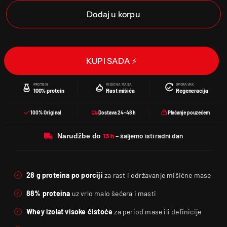
Dodaj u korpu
KUPI SADA ⚡
PROTEIN
MIŠIĆNA MASA
OPORAVAK
100% protein
Rast mišića
Regeneracija
100% Original
Dostava 24–48 h
Plaćanje pouzećem
Narudžbe do
28 g proteina po porciji
za rast i održavanje mišićne mase
88% proteina
uz vrlo malo šećera i masti
Whey izolat visoke čistoće
za period mase ili definicije