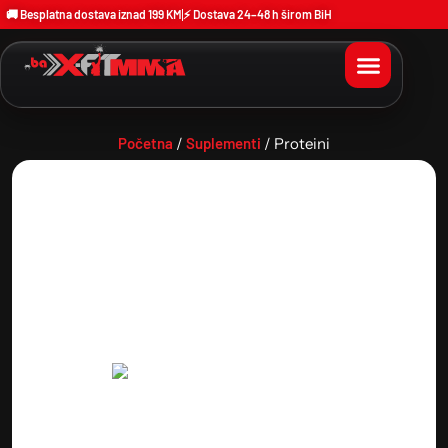
🚚 Besplatna dostava iznad 199 KM
⚡ Dostava 24–48 h širom BiH
Početna
/
Suplementi
/ Proteini