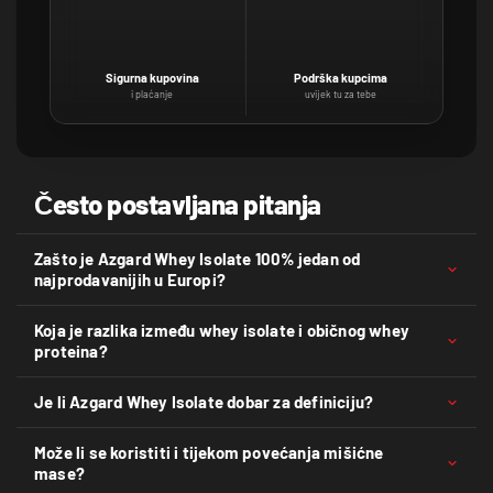
Sigurna kupovina
Podrška kupcima
i plaćanje
uvijek tu za tebe
Često postavljana pitanja
Zašto je Azgard Whey Isolate 100% jedan od
najprodavanijih u Europi?
Koja je razlika između whey isolate i običnog whey
proteina?
Je li Azgard Whey Isolate dobar za definiciju?
Može li se koristiti i tijekom povećanja mišićne
mase?