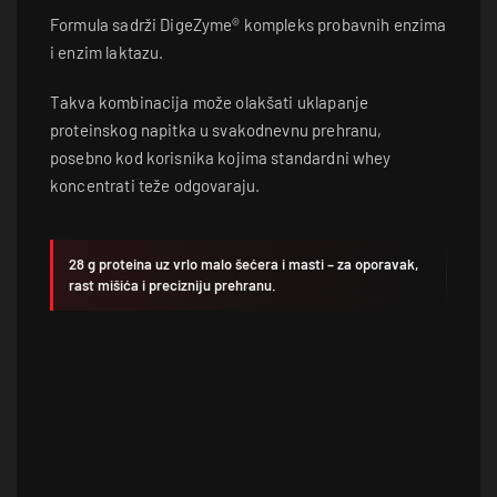
Formula sadrži DigeZyme® kompleks probavnih enzima
i enzim laktazu.
Takva kombinacija može olakšati uklapanje
proteinskog napitka u svakodnevnu prehranu,
posebno kod korisnika kojima standardni whey
koncentrati teže odgovaraju.
28 g proteina uz vrlo malo šećera i masti – za oporavak,
rast mišića i precizniju prehranu.