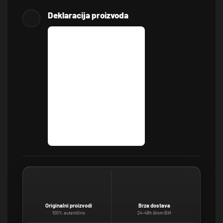
Deklaracija proizvoda
Originalni proizvodi
Brza dostava
100% autentično
24–48h širom BiH