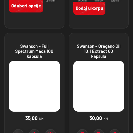
Protein
Mišićna masa
Oporavak
Imunitet
Premium
Ljepota
proizvodi
Odaberi opcije
Dodaj u korpu
Swanson – Full
Swanson – Oregano Oil
Spectrum Maca 100
10:1 Extract 60
kapsula
kapsula
35,00
30,00
KM
KM