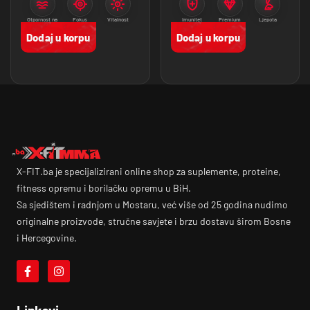
Otpornost na
Fokus
Vitalnost
Imunitet
Premium
Ljepota
stres
proizvodi
Dodaj u korpu
Dodaj u korpu
X-FIT.ba je specijalizirani online shop za suplemente, proteine,
fitness opremu i borilačku opremu u BiH.
Sa sjedištem i radnjom u Mostaru, već više od 25 godina nudimo
originalne proizvode, stručne savjete i brzu dostavu širom Bosne
i Hercegovine.