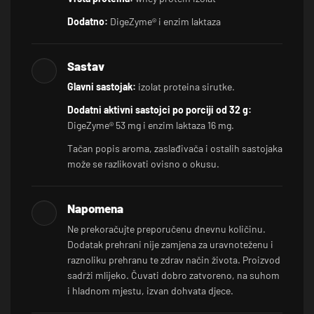
Dodatno:
DigeZyme® i enzim laktaza
Sastav
Glavni sastojak:
izolat proteina sirutke.
Dodatni aktivni sastojci po porciji od 32 g:
DigeZyme® 53 mg i enzim laktaza 16 mg.
Tačan popis aroma, zaslađivača i ostalih sastojaka
može se razlikovati ovisno o okusu.
Napomena
Ne prekoračujte preporučenu dnevnu količinu.
Dodatak prehrani nije zamjena za uravnoteženu i
raznoliku prehranu te zdrav način života. Proizvod
sadrži mlijeko. Čuvati dobro zatvoreno, na suhom
i hladnom mjestu, izvan dohvata djece.