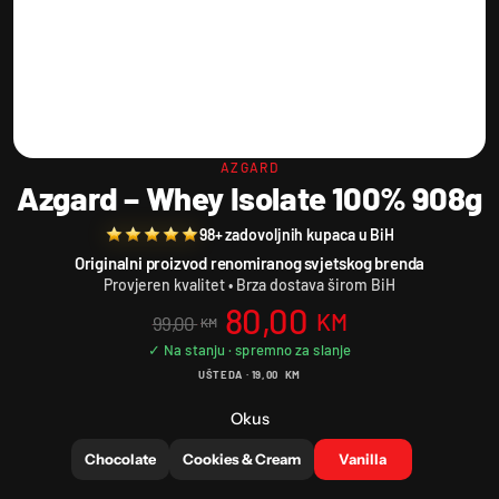
AZGARD
Azgard – Whey Isolate 100% 908g
98+ zadovoljnih kupaca u BiH
Originalni proizvod renomiranog svjetskog brenda
Provjeren kvalitet • Brza dostava širom BiH
80,00
KM
99,00
KM
UŠTEDA ·
19,00
KM
Okus
Chocolate
Cookies & Cream
Vanilla