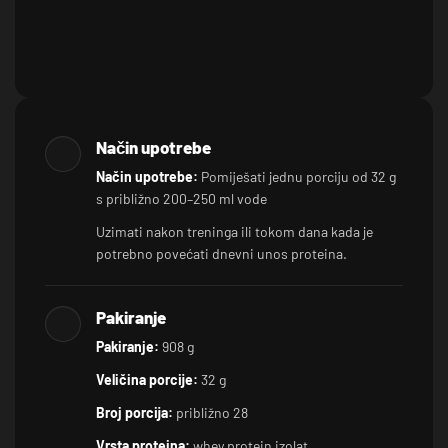
Način upotrebe
Način upotrebe:
Pomiješati jednu porciju od 32 g
s približno 200–250 ml vode
Uzimati nakon treninga ili tokom dana kada je
potrebno povećati dnevni unos proteina.
Pakiranje
Pakiranje:
908 g
Veličina porcije:
32 g
Broj porcija:
približno 28
Vrsta proteina:
whey protein izolat