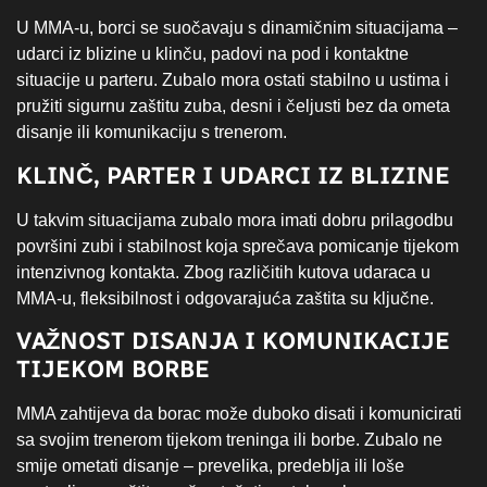
U MMA-u, borci se suočavaju s dinamičnim situacijama –
udarci iz blizine u klinču, padovi na pod i kontaktne
situacije u parteru. Zubalo mora ostati stabilno u ustima i
pružiti sigurnu zaštitu zuba, desni i čeljusti bez da ometa
disanje ili komunikaciju s trenerom.
KLINČ, PARTER I UDARCI IZ BLIZINE
U takvim situacijama zubalo mora imati dobru prilagodbu
površini zubi i stabilnost koja sprečava pomicanje tijekom
intenzivnog kontakta. Zbog različitih kutova udaraca u
MMA-u, fleksibilnost i odgovarajuća zaštita su ključne.
VAŽNOST DISANJA I KOMUNIKACIJE
TIJEKOM BORBE
MMA zahtijeva da borac može duboko disati i komunicirati
sa svojim trenerom tijekom treninga ili borbe. Zubalo ne
smije ometati disanje – prevelika, predeblja ili loše