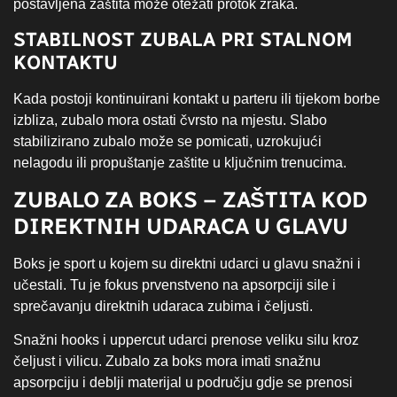
postavljena zaštita može otežati protok zraka.
STABILNOST ZUBALA PRI STALNOM
KONTAKTU
Kada postoji kontinuirani kontakt u parteru ili tijekom borbe
izbliza, zubalo mora ostati čvrsto na mjestu. Slabo
stabilizirano zubalo može se pomicati, uzrokujući
nelagodu ili propuštanje zaštite u ključnim trenucima.
ZUBALO ZA BOKS – ZAŠTITA KOD
DIREKTNIH UDARACA U GLAVU
Boks je sport u kojem su direktni udarci u glavu snažni i
učestali. Tu je fokus prvenstveno na apsorpciji sile i
sprečavanju direktnih udaraca zubima i čeljusti.
Snažni hooks i uppercut udarci prenose veliku silu kroz
čeljust i vilicu. Zubalo za boks mora imati snažnu
apsorpciju i deblji materijal u području gdje se prenosi