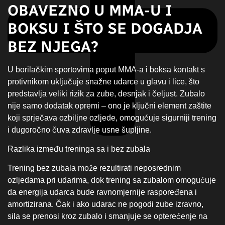
OBAVEZNO U MMA-U I
BOKSU I ŠTO SE DOGADJA
BEZ NJEGA?
U borilačkim sportovima poput MMA-a i boksa kontakt s
protivnikom uključuje snažne udarce u glavu i lice, što
predstavlja veliki rizik za zube, desnjak i čeljust. Zubalo
nije samo dodatak opremi – ono je ključni element zaštite
koji sprječava ozbiljne ozljede, omogućuje sigurniji trening
i dugoročno čuva zdravlje usne šupljine.
Razlika između treninga sa i bez zubala
Trening bez zubala može rezultirati neposrednim
ozljedama pri udarima, dok trening sa zubalom omogućuje
da energija udarca bude ravnomjernije raspoređena i
amortizirana. Čak i ako udarac ne pogodi zube izravno,
sila se prenosi kroz zubalo i smanjuje se opterećenje na