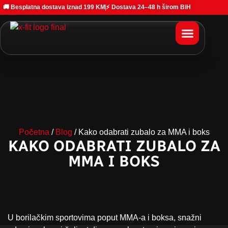
🚚 Besplatna dostava iznad 199 KM
⚡ Dostava 24–48 h širom BiH
Početna
/
Blog
/ Kako odabrati zubalo za MMA i boks
KAKO ODABRATI ZUBALO ZA
MMA I BOKS
U borilačkim sportovima poput MMA-a i boksa, snažni