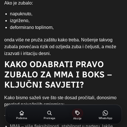
Ako je zubalo:
napuknuto,
izgriženo,
deformirano toplinom,
onda više ne pruža zaštitu kako treba. Nošenje takvog
zubala povećava rizik od ozljeda zuba i čeljusti, a može
izazvati i iritaciju desni.
KAKO ODABRATI PRAVO
ZUBALO ZA MMA I BOKS –
KLJUČNI SAVJETI?
Kako bismo saželi sve što ste dosad pročitali, donosimo
pregled najvažnijih smjernica:
– Odaberite zubalo prema sportu:
Početna
Pretraga
WhatsApp
Akcije
MMA – više fleksibilnosti, stabilnost u parteru, lakše