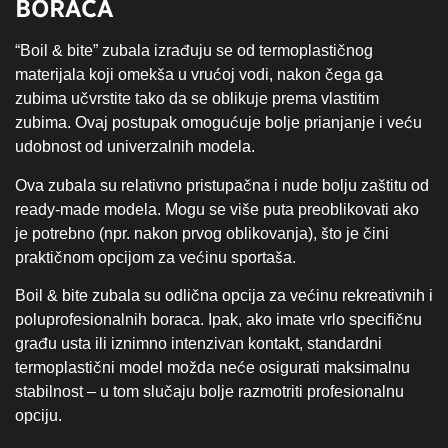
BORACA
“Boil & bite” zubala izrađuju se od termoplastičnog
materijala koji omekša u vrućoj vodi, nakon čega ga
zubima učvrstite tako da se oblikuje prema vlastitim
zubima. Ovaj postupak omogućuje bolje prianjanje i veću
udobnost od univerzalnih modela.
Ova zubala su relativno pristupačna i nude bolju zaštitu od
ready-made modela. Mogu se više puta preoblikovati ako
je potrebno (npr. nakon prvog oblikovanja), što je čini
praktičnom opcijom za većinu sportaša.
Boil & bite zubala su odlična opcija za većinu rekreativnih i
poluprofesionalnih boraca. Ipak, ako imate vrlo specifičnu
građu usta ili iznimno intenzivan kontakt, standardni
termoplastični model možda neće osigurati maksimalnu
stabilnost – u tom slučaju bolje razmotriti profesionalnu
opciju.