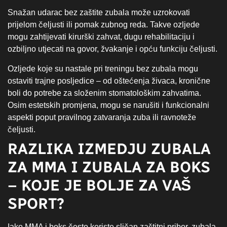
Snažan udarac bez zaštite zubala može uzrokovati
prijelom čeljusti ili pomak zubnog reda. Takve ozljede
mogu zahtijevati kirurški zahvat, dugu rehabilitaciju i
ozbiljno utjecati na govor, žvakanje i opću funkciju čeljusti.
Ozljede koje su nastale pri treningu bez zubala mogu
ostaviti trajne posljedice – od oštećenja živaca, kronične
boli do potrebe za složenim stomatološkim zahvatima.
Osim estetskih promjena, mogu se narušiti i funkcionalni
aspekti poput pravilnog zatvaranja zuba ili ravnoteže
čeljusti.
RAZLIKA IZMEDJU ZUBALA
ZA MMA I ZUBALA ZA BOKS
– KOJE JE BOLJE ZA VAŠ
SPORT?
Iako MMA i boks često koriste sličan zaštitni pribor, zubala