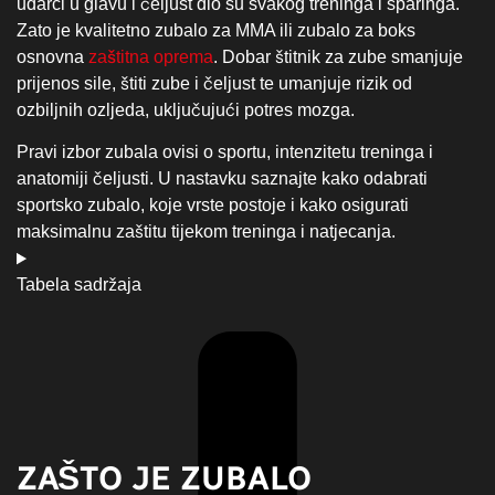
udarci u glavu i čeljust dio su svakog treninga i sparinga.
Zato je kvalitetno zubalo za MMA ili zubalo za boks
osnovna
zaštitna oprema
. Dobar štitnik za zube smanjuje
prijenos sile, štiti zube i čeljust te umanjuje rizik od
ozbiljnih ozljeda, uključujući potres mozga.
Pravi izbor zubala ovisi o sportu, intenzitetu treninga i
anatomiji čeljusti. U nastavku saznajte kako odabrati
sportsko zubalo, koje vrste postoje i kako osigurati
maksimalnu zaštitu tijekom treninga i natjecanja.
Tabela sadržaja
ZAŠTO JE ZUBALO