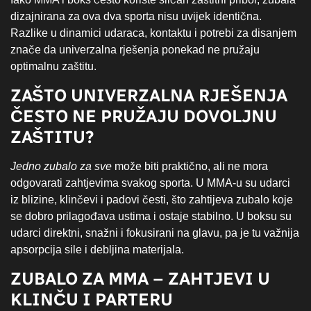
dizajnirana za ova dva sporta nisu uvijek identična.
Razlike u dinamici udaraca, kontaktu i potrebi za disanjem
znače da univerzalna rješenja ponekad ne pružaju
optimalnu zaštitu.
ZAŠTO UNIVERZALNA RJEŠENJA
ČESTO NE PRUŽAJU DOVOLJNU
ZAŠTITU?
Jedno zubalo za sve
može biti praktično, ali ne mora
odgovarati zahtjevima svakog sporta. U MMA-u su udarci
iz blizine, klinčevi i padovi česti, što zahtijeva zubalo koje
se dobro prilagođava ustima i ostaje stabilno. U boksu su
udarci direktni, snažni i fokusirani na glavu, pa je tu važnija
apsorpcija sile i debljina materijala.
ZUBALO ZA MMA – ZAHTJEVI U
KLINČU I PARTERU