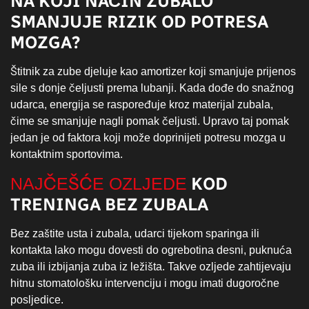
NA KOJI NAČIN ZUBALO
SMANJUJE RIZIK OD POTRESA
MOZGA?
Štitnik za zube djeluje kao amortizer koji smanjuje prijenos
sile s donje čeljusti prema lubanji. Kada dođe do snažnog
udarca, energija se raspoređuje kroz materijal zubala,
čime se smanjuje nagli pomak čeljusti. Upravo taj pomak
jedan je od faktora koji može doprinijeti potresu mozga u
kontaktnim sportovima.
KOD
NAJČEŠĆE OZLJEDE
TRENINGA BEZ ZUBALA
Bez zaštite usta i zubala, udarci tijekom sparinga ili
kontakta lako mogu dovesti do ogrebotina desni, puknuća
zuba ili izbijanja zuba iz ležišta. Takve ozljede zahtijevaju
hitnu stomatološku intervenciju i mogu imati dugoročne
posljedice.