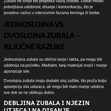
Zubalo ne smije biti prepreka vašoj izvedbi. Dobar model
poboljšava udobnost, disanje i komunikaciju, što je
posebno važno u intenzivnim fazama treninga ili borbe.
JEDNOSLOJNA VS.
DVOSLOJNA ZUBALA –
KLJUČNE RAZLIKE
Jednoslojna zubala su obično tanja i lakša, pa mogu biti
udobnija na početku. Međutim, tanji materijal znači i manje
apsorpcije sile.
Dvoslojna zubala imaju dodatni sloj zaštite, što pruža bolju
apsorpciju sila udaraca, ali mogu biti malo manje udobna
sve dok se ne oblikuju dobro.
DEBLJINA ZUBALA I NJEZIN
UTJECAJ NA DISANJE