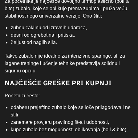
Za početnike je najčešće dovoljno termoplastično (boil &
bite) zubalo, koje se oblikuje prema zubima i pruža veću
stabilnost nego univerzalne verzije. Ono štiti:
zubnu caklinu od izravnih udaraca,
desni od ogrebotina i pritiska,
čeljust od naglih sila.
Takvo zubalo nije idealno za intenzivne sparinge, ali za
lagane treninge i učenje tehnike predstavlja solidnu i
sigurnu opciju.
NAJČEŠĆE GREŠKE PRI KUPNJI
Početnici često:
odaberu prejeftino zubalo koje se loše prilagođava i ne
štiti,
zanemare provjeru pravilnog fit-a i udobnosti,
kupe zubalo bez mogućnosti oblikovanja (boil & bite).