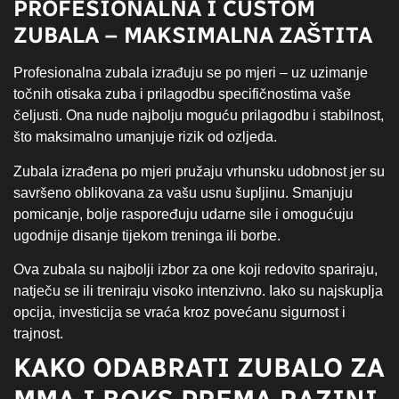
PROFESIONALNA I CUSTOM
ZUBALA – MAKSIMALNA ZAŠTITA
Profesionalna zubala izrađuju se po mjeri – uz uzimanje
točnih otisaka zuba i prilagodbu specifičnostima vaše
čeljusti. Ona nude najbolju moguću prilagodbu i stabilnost,
što maksimalno umanjuje rizik od ozljeda.
Zubala izrađena po mjeri pružaju vrhunsku udobnost jer su
savršeno oblikovana za vašu usnu šupljinu. Smanjuju
pomicanje, bolje raspoređuju udarne sile i omogućuju
ugodnije disanje tijekom treninga ili borbe.
Ova zubala su najbolji izbor za one koji redovito spariraju,
natječu se ili treniraju visoko intenzivno. Iako su najskuplja
opcija, investicija se vraća kroz povećanu sigurnost i
trajnost.
KAKO ODABRATI ZUBALO ZA