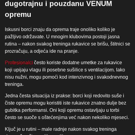
dugotrajnu i pouzdanu VENUM
opremu
Iskusni borci znaju da oprema traje onoliko koliko je
pažljivo održavate. U mnogim klubovima postoji jasna
rutina – nakon svakog treninga rukavice se brišu, štitnici se
prozračuju, a odjeća ide na pranje.
Profesionalci
često koriste dodatne umetke za rukavice
koji upijaju vlagu ili posebne sušilice s ventilacijom. Iako
nisu nužni, mogu pomoći kod intenzivnog i svakodnevnog
treninga.
Jedna česta situacija iz prakse: borci koji redovito suše i
čiste opremu mogu koristiti iste rukavice znatno dulje bez
gubitka performansi. Oni koji opremu ostavljaju u torbi
često se suoče s oštećenjima već nakon nekoliko mjeseci.
Ključ je u rutini – male radnje nakon svakog treninga