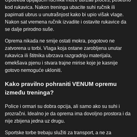
kod rukavica. Nakon treninga ubacite suhi ručnik ili
papirnati ubrus u unutrašnjost kako bi upio višak vlage.
Nakon sat vremena ručnik izvadite i ostavite rukavice da
se dalje prirodno suše.
Oprema nikada ne smije ostati mokra, pogotovo ne
zatvorena u torbi. Vlaga koja ostane zarobljena unutar
rukavica ili štitnika ubrzava razgradnju materijala,
omekšava pjenu i stvara trajne mirise koje je kasnije
gotovo nemoguće ukloniti.
Kako pravilno pohraniti VENUM opremu
između treninga?
Police i ormari su dobra opcija, ali samo ako su suhi i
prozračni. Idealno je da oprema ima dovoljno prostora i da
nije zbijena jedna uz drugu.
Sportske torbe trebaju služiti za transport, a ne za