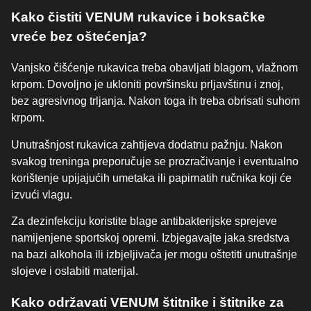
Kako čistiti VENUM rukavice i boksačke
vreće bez oštećenja?
Vanjsko čišćenje rukavica treba obavljati blagom, vlažnom
krpom. Dovoljno je ukloniti površinsku prljavštinu i znoj,
bez agresivnog trljanja. Nakon toga ih treba obrisati suhom
krpom.
Unutrašnjost rukavica zahtijeva dodatnu pažnju. Nakon
svakog treninga preporučuje se prozračivanje i eventualno
korištenje upijajućih umetaka ili papirnatih ručnika koji će
izvući vlagu.
Za dezinfekciju koristite blage antibakterijske sprejeve
namijenjene sportskoj opremi. Izbjegavajte jaka sredstva
na bazi alkohola ili izbjeljivača jer mogu oštetiti unutrašnje
slojeve i oslabiti materijal.
Kako održavati VENUM štitnike i štitnike za