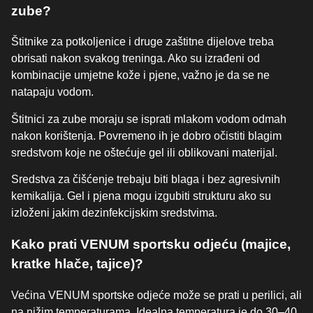
zube?
Štitnike za potkoljenice i druge zaštitne dijelove treba
obrisati nakon svakog treninga. Ako su izrađeni od
kombinacije umjetne kože i pjene, važno je da se ne
natapaju vodom.
Štitnici za zube moraju se isprati mlakom vodom odmah
nakon korištenja. Povremeno ih je dobro očistiti blagim
sredstvom koje ne oštećuje gel ili oblikovani materijal.
Sredstva za čišćenje trebaju biti blaga i bez agresivnih
kemikalija. Gel i pjena mogu izgubiti strukturu ako su
izloženi jakim dezinfekcijskim sredstvima.
Kako prati VENUM sportsku odjeću (majice,
kratke hlače, tajice)?
Većina VENUM sportske odjeće može se prati u perilici, ali
na nižim temperaturama. Idealna temperatura je do 30–40