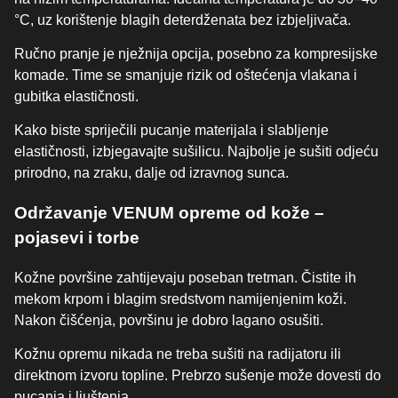
°C, uz korištenje blagih deterdženata bez izbjeljivača.
Ručno pranje je nježnija opcija, posebno za kompresijske
komade. Time se smanjuje rizik od oštećenja vlakana i
gubitka elastičnosti.
Kako biste spriječili pucanje materijala i slabljenje
elastičnosti, izbjegavajte sušilicu. Najbolje je sušiti odjeću
prirodno, na zraku, dalje od izravnog sunca.
Održavanje VENUM opreme od kože –
pojasevi i torbe
Kožne površine zahtijevaju poseban tretman. Čistite ih
mekom krpom i blagim sredstvom namijenjenim koži.
Nakon čišćenja, površinu je dobro lagano osušiti.
Kožnu opremu nikada ne treba sušiti na radijatoru ili
direktnom izvoru topline. Prebrzo sušenje može dovesti do
pucanja i ljuštenja.