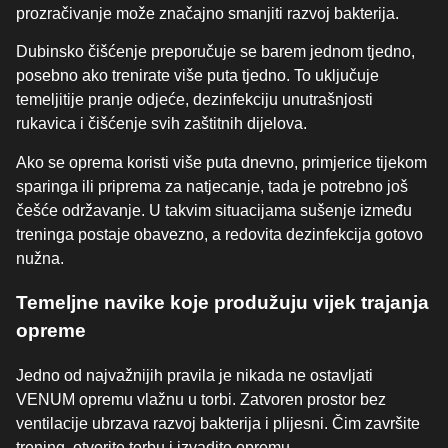
prozračivanje može značajno smanjiti razvoj bakterija.
Dubinsko čišćenje preporučuje se barem jednom tjedno,
posebno ako trenirate više puta tjedno. To uključuje
temeljitije pranje odjeće, dezinfekciju unutrašnjosti
rukavica i čišćenje svih zaštitnih dijelova.
Ako se oprema koristi više puta dnevno, primjerice tijekom
sparinga ili priprema za natjecanje, tada je potrebno još
češće održavanje. U takvim situacijama sušenje između
treninga postaje obavezno, a redovita dezinfekcija gotovo
nužna.
Temeljne navike koje produžuju vijek trajanja
opreme
Jedno od najvažnijih pravila je nikada ne ostavljati
VENUM opremu vlažnu u torbi. Zatvoren prostor bez
ventilacije ubrzava razvoj bakterija i plijesni. Čim završite
trening, otvorite torbu i izvadite opremu.