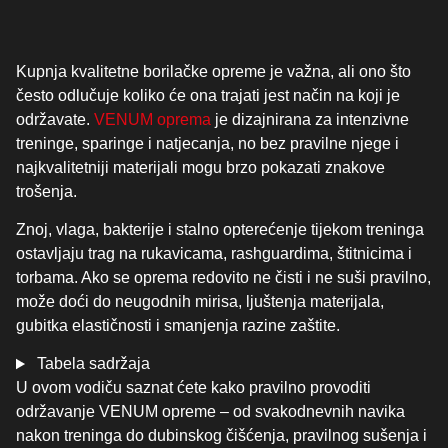
Kupnja kvalitetne borilačke opreme je važna, ali ono što
često odlučuje koliko će ona trajati jest način na koji je
održavate.
VENUM oprema
je dizajnirana za intenzivne
treninge, sparinge i natjecanja, no bez pravilne njege i
najkvalitetniji materijali mogu brzo pokazati znakove
trošenja.
Znoj, vlaga, bakterije i stalno opterećenje tijekom treninga
ostavljaju trag na rukavicama, rashguardima, štitnicima i
torbama. Ako se oprema redovito ne čisti i ne suši pravilno,
može doći do neugodnih mirisa, ljuštenja materijala,
gubitka elastičnosti i smanjenja razine zaštite.
Tabela sadržaja
U ovom vodiču saznat ćete kako pravilno provoditi
održavanje VENUM opreme – od svakodnevnih navika
nakon treninga do dubinskog čišćenja, pravilnog sušenja i