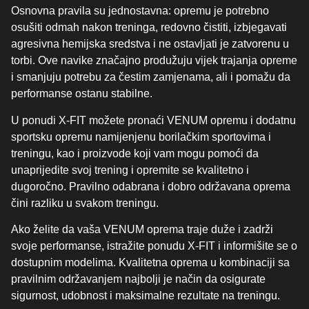
Osnovna pravila su jednostavna: opremu je potrebno
osušiti odmah nakon treninga, redovno čistiti, izbjegavati
agresivna hemijska sredstva i ne ostavljati je zatvorenu u
torbi. Ove navike značajno produžuju vijek trajanja opreme
i smanjuju potrebu za čestim zamjenama, ali i pomažu da
performanse ostanu stabilne.
U ponudi X-FIT možete pronaći VENUM opremu i dodatnu
sportsku opremu namijenjenu borilačkim sportovima i
treningu, kao i proizvode koji vam mogu pomoći da
unaprijedite svoj trening i opremite se kvalitetno i
dugoročno. Pravilno odabrana i dobro održavana oprema
čini razliku u svakom treningu.
Ako želite da vaša VENUM oprema traje duže i zadrži
svoje performanse, istražite ponudu X-FIT i informišite se o
dostupnim modelima. Kvalitetna oprema u kombinaciji sa
pravilnim održavanjem najbolji je način da osigurate
sigurnost, udobnost i maksimalne rezultate na treningu.