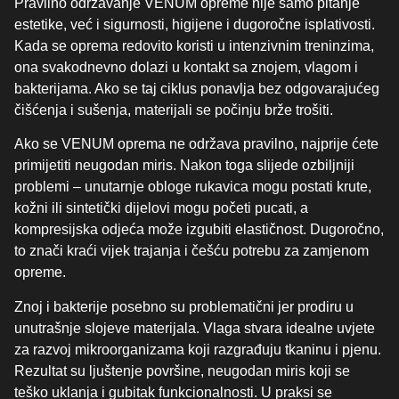
Pravilno održavanje VENUM opreme nije samo pitanje
estetike, već i sigurnosti, higijene i dugoročne isplativosti.
Kada se oprema redovito koristi u intenzivnim treninzima,
ona svakodnevno dolazi u kontakt sa znojem, vlagom i
bakterijama. Ako se taj ciklus ponavlja bez odgovarajućeg
čišćenja i sušenja, materijali se počinju brže trošiti.
Ako se VENUM oprema ne održava pravilno, najprije ćete
primijetiti neugodan miris. Nakon toga slijede ozbiljniji
problemi – unutarnje obloge rukavica mogu postati krute,
kožni ili sintetički dijelovi mogu početi pucati, a
kompresijska odjeća može izgubiti elastičnost. Dugoročno,
to znači kraći vijek trajanja i češću potrebu za zamjenom
opreme.
Znoj i bakterije posebno su problematični jer prodiru u
unutrašnje slojeve materijala. Vlaga stvara idealne uvjete
za razvoj mikroorganizama koji razgrađuju tkaninu i pjenu.
Rezultat su ljuštenje površine, neugodan miris koji se
teško uklanja i gubitak funkcionalnosti. U praksi se