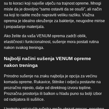
su to koraci koji najviše utječu na trajnost opreme. Mnogi
misle da je dovoljno “samo ostaviti da se osuši”, ali način
na koji to radite može napraviti veliku razliku. Vlažna
oprema je idealno okruženje za bakterije, neugodne mirise
i propadanje materijala.
Ako želite da vaša VENUM oprema zadrži oblik,
elastičnost i funkcionalnost, sušenje mora postati rutina
nakon svakog treninga.
Najbolji načini sušenja VENUM opreme
nakon treninga
Prirodno sušenje na zraku najbolja je opcija za većinu
komada opreme. Rukavice, štitnike i odjeću postavite na
prozračno mjesto, dalje od direktnog izvora topline.
Prozračna prostorija ili balkon u hladu puno su bolji izbor
od radijatora ili sušilice.
Upotreba upijajućih ručnika može ubrzati proces, posebno