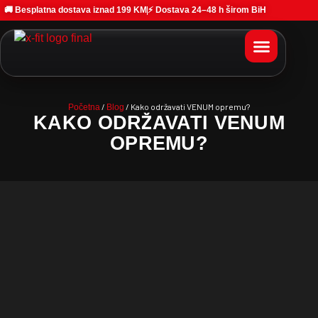
🚚 Besplatna dostava iznad 199 KM
⚡ Dostava 24–48 h širom BiH
/
/ Kako održavati VENUM opremu?
Početna
Blog
KAKO ODRŽAVATI VENUM
OPREMU?