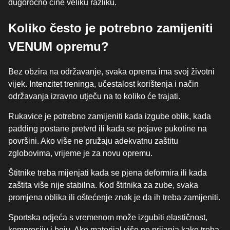
dugoročno čine veliku razliku.
Koliko često je potrebno zamijeniti
VENUM opremu?
Bez obzira na održavanje, svaka oprema ima svoj životni
vijek. Intenzitet treninga, učestalost korištenja i način
održavanja izravno utječu na to koliko će trajati.
Rukavice je potrebno zamijeniti kada izgube oblik, kada
padding postane pretvrd ili kada se pojave pukotine na
površini. Ako više ne pružaju adekvatnu zaštitu
zglobovima, vrijeme je za novu opremu.
Štitnike treba mijenjati kada se pjena deformira ili kada
zaštita više nije stabilna. Kod štitnika za zube, svaka
promjena oblika ili oštećenje znak je da ih treba zamijeniti.
Sportska odjeća s vremenom može izgubiti elastičnost,
kompresiju i boju. Ako materijal više ne prijanja kako treba