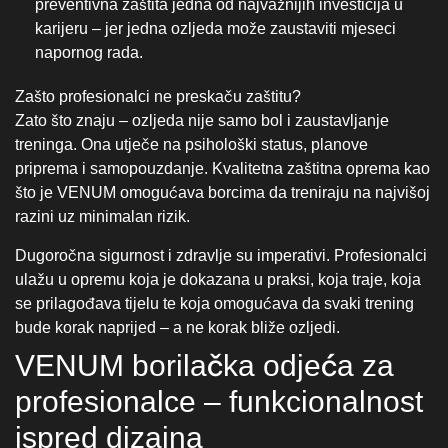
razini uz minimalan rizik.
Dugoročna sigurnost i zdravlje su imperativi. Profesionalci
ulažu u opremu koja je dokazana u praksi, koja traje, koja
se prilagođava tijelu te koja omogućava da svaki trening
bude korak naprijed – a ne korak bliže ozljedi.
VENUM borilačka odjeća za
profesionalce – funkcionalnost
ispred dizajna
U svijetu profesionalnog borilačkog sporta, borilačka
odjeća nije samo estetski dodatak koji će lijepo samo
izgledati na fotografijama ili videima. Ona je neizostavan
dio treninga, instrument koji utječe na performanse,
udobnost i sigurnost boraca. Svaki pokret, svaki udarac i
svaki zahvat zahtijevaju odjeću koja ne sputava, ne izaziva
nelagodu i ostaje pouzdana i stabilna čak i kad tijelo
zahtijeva maksimum. Upravo iz tog razloga, profesionalci u