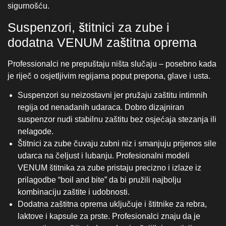
regija od nenadanih udaraca. Dobro dizajniran
suspenzor nudi stabilnu zaštitu bez osjećaja stezanja ili
nelagode.
Štitnici za zube čuvaju zubni niz i smanjuju prijenos sile
udarca na čeljust i lubanju. Profesionalni modeli
VENUM štitnika za zube pristaju precizno i izlaze iz
prilagodbe “boil and bite” da bi pružili najbolju
kombinaciju zaštite i udobnosti.
Dodatna zaštitna oprema uključuje i štitnike za rebra,
laktove i kapsule za prste. Profesionalci znaju da je
preventivna zaštita jedna od najvažnijih investicija u
karijeru – jer jedna ozljeda može zaustaviti mjeseci
napornog rada.
Zašto profesionalci ne preskaču zaštitu?
Zato što znaju – ozljeda nije samo bol i zaustavljanje
treninga. Ona utječe na psihološki status, planove
priprema i samopouzdanje. Kvalitetna zaštitna oprema kao
što je VENUM omogućava borcima da treniraju na najvišoj