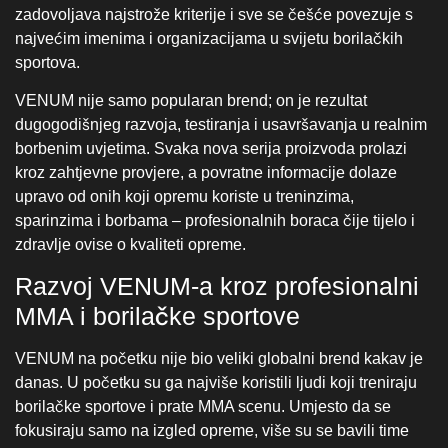
sparinzima i borbama – profesionalnih boraca čije tijelo i
zdravlje ovise o kvaliteti opreme.
Razvoj VENUM-a kroz profesionalni
MMA i borilačke sportove
VENUM na početku nije bio veliki globalni brend kakav je
danas. U početku su ga najviše koristili ljudi koji treniraju
borilačke sportove i prate MMA scenu. Umjesto da se
fokusiraju samo na izgled opreme, više su se bavili time
kako ona stvarno funkcionira u treningu i borbi. Upravo taj
praktičan pristup pomogao je da se brend postupno proširi
i postane sve poznatiji među borcima.
Veliki korak dogodio se 2021. godine kada je VENUM
postao službeni dobavljač opreme za UFC. Budući da
UFC postavlja vrlo visoke standarde za opremu, ta
suradnja je bila jasna potvrda kvalitete. Kada borci na
najvišoj razini koriste određenu opremu, to obično znači