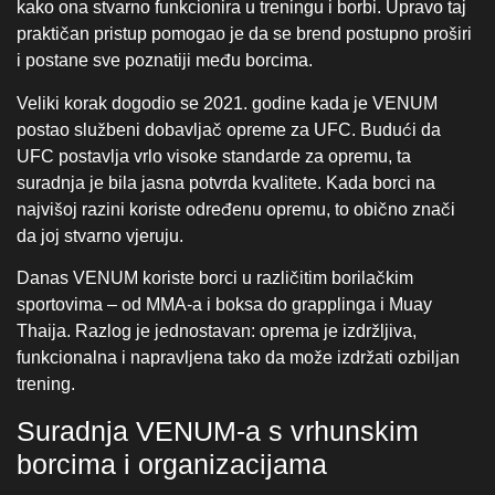
da joj stvarno vjeruju.
Danas VENUM koriste borci u različitim borilačkim
sportovima – od MMA-a i boksa do grapplinga i Muay
Thaija. Razlog je jednostavan: oprema je izdržljiva,
funkcionalna i napravljena tako da može izdržati ozbiljan
trening.
Suradnja VENUM-a s vrhunskim
borcima i organizacijama
Jedna od najvažnijih odlika VENUM‑a je aktivna suradnja
s profesionalnim sportašima u procesu razvoja proizvoda.
Vrhunska imena poput Josea Alda, Codyja Garbrandta,
Lyoto Machide ili Vasyl Lomachenka nisu samo
ambasadori – oni su praktični suradnici koji testiraju
opremu u stvarnim borbama i treninzima, te daju povratne
informacije koje se izravno koriste za poboljšanja. To znači
da svaki model daje rješenja za stvarne probleme s kojima
se borci susreću, a ne samo da izgleda dobro na polici.