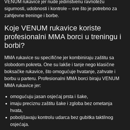
slobodom pokreta. One su lakše i tanje nego klasične
boksačke rukavice, što omogućuje hvatanje, zahvate i
borbu u parteru. Profesionalni MMA borci biraju VENUM
MMA rukavice jer:
omogućuju jasan osjećaj prsta i šake,
imaju preciznu zaštitu šake i zgloba bez ometanja
hvata,
poboljšavaju kontrolu udarca bez gubitka taktilnog
osjećaja.
S druge strane, boksačke rukavice za trening i sparing
koriste se kad je fokus na udarcima. Profesionalci u
sparingu žele rukavice koje balansiraju:
zaštitu partnera,
apsorpciju intenzivnih udaraca,
pouzdanu potporu zglobovima.
VENUM boksačke rukavice imaju visoko‑gusto pjenastu