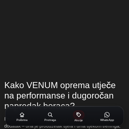
Kako VENUM oprema utječe
na performanse i dugoročan
napredak boraca?
Profesionalni borci dobro znaju da oprema nije samo
dodatak – ona je produžetak tijela i uma tijekom treninga.
Kvalitetna oprema utječe na performanse i dugoročno
napredovanje na više razina, a VENUM u tom smislu
postiže rezultate na koje se mnogi drugi brendovi ne mogu
mjeriti.
Prva prednost opreme
Prva i možda najvažnija prednost je konzistentnost
Početna
Pretraga
WhatsApp
Akcije
treninga. Kada znaš da se možeš pouzdati u opremu koja