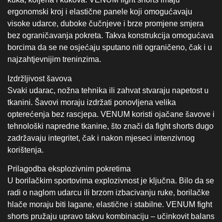
opterećenja bez rascjepa. VENUM koristi ojačane šavove i
tehnološki napredne tkanine, što znači da fight shorts dugo
zadržavaju integritet, čak i nakon mjeseci intenzivnog
korištenja.
Prilagodba eksplozivnim pokretima
U borilačkim sportovima explozivnost je ključna. Bilo da se
radi o naglom udarcu ili brzom izbacivanju ruke, borilačke
hlače moraju biti lagane, elastične i stabilne. VENUM fight
shorts pružaju upravo takvu kombinaciju – učinkovit balans
između slobode i kontrole, bez kompromisa.
Kako profesionalni borci biraju
VENUM opremu za MMA,
kickboxing i grappling?
Profesionalni borci ne biraju opremu slučajno. Svaki model
pažljivo se odabire prema specifičnim zahtjevima