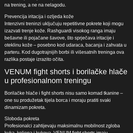
VENUM fight shorts i borilačke hlače
u profesionalnom treningu
Borilačke hlače i fight shorts nisu samo komad tkanine –
one su produžetak tijela borca i moraju pratiti svaki
dinamizam pokreta.
Sloboda pokreta
Profesionalci zahtijevaju maksimalnu mobilnost zgloba
kuka, koljena i kukova. VENUM fight shorts imaju
ergonomski kroj i elastične panele koji omogućavaju
visoke udarce, duboke čučnjeve i brze promjene smjera
bez ograničavanja pokreta. Takva konstrukcija omogućava
borcima da se ne osjećaju sputano niti ograničeno, čak i u
najzahtjevnijim treninzima.
Izdržljivost šavova
Svaki udarac, nožna tehnika ili zahvat stvaraju napetost u
tkanini. Šavovi moraju izdržati ponovljena velika