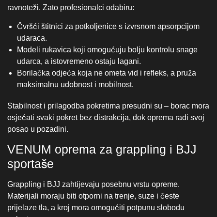
Stabilnost i prilagodba pokretima presudni su – borac mora
osjećati svaki pokret bez distrakcija, dok oprema radi svoj
posao u pozadini.
VENUM oprema za grappling i BJJ
sportaše
Grappling i BJJ zahtijevaju posebnu vrstu opreme.
Materijali moraju biti otporni na trenje, suze i česte
prijelaze tla, a kroj mora omogućiti potpunu slobodu
pokreta.
Profesionalci biraju:
Rashguardi s ojačanim šavovima i elastičnim
materijalima – sprečavaju abraziju kože.
Kompresijske kratke hlače i rashguardi – kombiniraju
udobnost i podršku bez ograničavanja pokreta.
Specifične tkanine koje ne zadržavaju vlagu – kako bi
se izbjegao neugodan miris i otežano rukovanje.