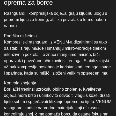
oporavak i povećanu učinkovitost treninga. Stabilizacijski
učinak kompresije posebno je koristan kod treninga snage
i sparinga, kada su mišići izloženi velikim opterećenjima.
Kontrola znojenja
Borilački treninzi uzrokuju obilno znojenje. Kvalitetna
odjeća mora brzo i učinkovito odvoditi vlagu s kože, držati
tijelo suhim i sprječavati klizanje opreme po tijelu. VENUM
rashguardi koriste napredne materijale koji efikasno
kontroliraju znoj, čime pomažu borcu da ostane fokusiran
na trening, a ne na nelagodu.
Prevencija iritacija i ozljeda kože
Intenzivni treninzi uključuju repetitivne pokrete koji mogu
izazvati trenje kože. Rashguardi visokog ranga imaju
bešavne ili pojačane šavove, što sprječava iritacije i
oteklinu kože – posebno kod udaraca, bacanja i zahvata u
parteru. Kod dugotrajnijih borbi ili višesatnih treninga ova
razlika postaje izrazito očita.