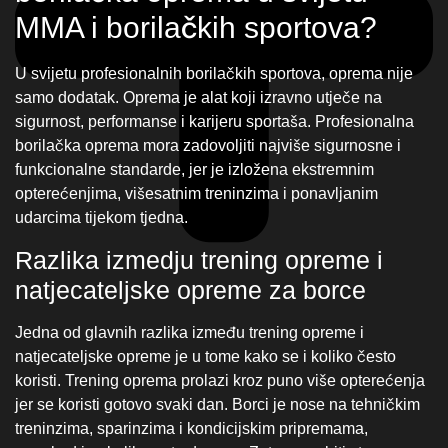
udarcima tijekom tjedna.
Razlika izmedju trening opreme i
natjecateljske opreme za borce
Jedna od glavnih razlika između trening opreme i
natjecateljske opreme je u tome kako se i koliko često
koristi. Trening oprema prolazi kroz puno više opterećenja
jer se koristi gotovo svaki dan. Borci je nose na tehničkim
treninzima, sparinzima i kondicijskim pripremama,
ponekad i nekoliko puta dnevno. Zato mora biti stvarno
izdržljiva i otporna na stalne udarce, znoj i habanje. Uz to
je važno da je dovoljno udobna, jer se u njoj provodi puno
vremena i loša oprema vrlo brzo počne smetati ili stvarati
nelagodu.
Natjecateljska oprema ima malo drugačiju ulogu. Ona je
napravljena prije svega za samu borbu, pa je naglasak
više na brzini, osjećaju pokreta i preciznosti. Primjerice,
MMA rukavice za natjecanja obično su tanje i lakše, kako