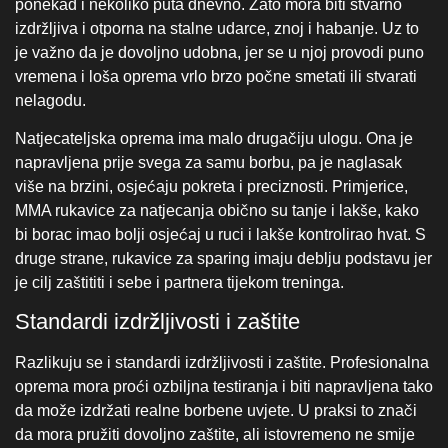
bi borac imao bolji osjećaj u ruci i lakše kontrolirao hvat. S
druge strane, rukavice za sparing imaju deblju podstavu jer
je cilj zaštititi i sebe i partnera tijekom treninga.
Standardi izdržljivosti i zaštite
Razlikuju se i standardi izdržljivosti i zaštite. Profesionalna
oprema mora proći ozbiljna testiranja i biti napravljena tako
da može izdržati realne borbene uvjete. U praksi to znači
da mora pružiti dovoljno zaštite, ali istovremeno ne smije
ograničavati kretanje. Upravo ta ravnoteža između
sigurnosti i slobode pokreta ono je što
profesionalni borci
najviše traže od svoje opreme.
Zašto profesionalni borci ne
eksperimentiraju s opremom?
U vrhunskom sportu svaki detalj može biti presudan.
Profesionalni borci ne mogu riskirati s neprovjerenom