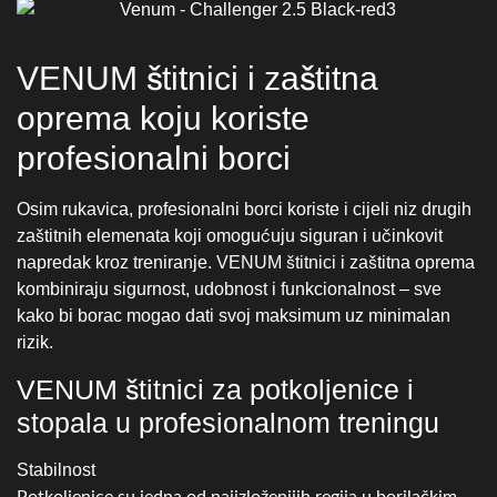
zaštitnih elemenata koji omogućuju siguran i učinkovit
napredak kroz treniranje. VENUM štitnici i zaštitna oprema
kombiniraju sigurnost, udobnost i funkcionalnost – sve
kako bi borac mogao dati svoj maksimum uz minimalan
rizik.
VENUM štitnici za potkoljenice i
stopala u profesionalnom treningu
Stabilnost
Potkoljenice su jedna od najizloženijih regija u borilačkim
sportovima poput MMA, Muay Thaija ili kickboxinga.
VENUM štitnici su dizajnirani da čvrsto prianjaju uz nogu,
bez klizanja ili pomicanja čak i tijekom intenzivnih treninga.
Stabilna potpora smanjuje opterećenje na gležnjeve i
koljena.
Apsorpcija udarca
Udarci nožnim tehnikama mogu biti snažni, a loša zaštita
može dovesti do modrica ili ozljeda potkoljenice. VENUM