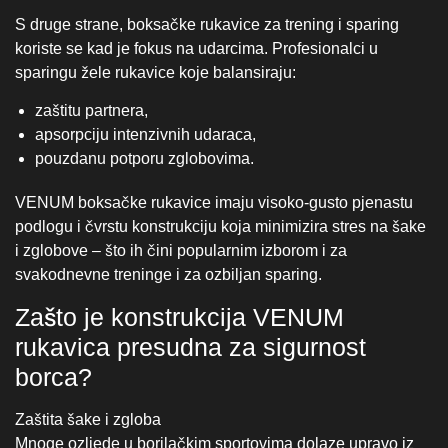
podlogu i čvrstu konstrukciju koja minimizira stres na šake
i zglobove – što ih čini popularnim izborom i za
svakodnevne treninge i za ozbiljan sparing.
Zašto je konstrukcija VENUM
rukavica presudna za sigurnost
borca?
Zaštita šake i zgloba
Mnoge ozljede u borilačkim sportovima dolaze upravo iz
loše zaštite šaka. VENUM rukavice koriste višeslojne
pjene, ergonomsku konstrukciju i strateški raspoređene
jastučiće koji stabiliziraju zglob i ravnomjerno raspoređuju
silu udarca.
Kontrola snage udarca
U VENUM rukavicama udarac se bolje distribuira kroz
cijelu površinu šake umjesto da se koncentrira na jedno
područje. To ne samo da čuva ruke borca, već umanjuje