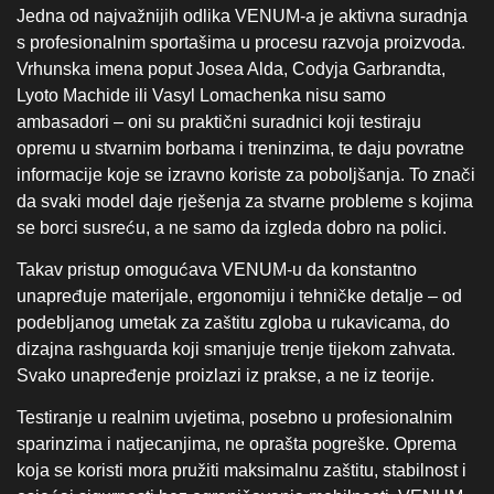
Takav pristup omogućava VENUM‑u da konstantno
unapređuje materijale, ergonomiju i tehničke detalje – od
podebljanog umetak za zaštitu zgloba u rukavicama, do
dizajna rashguarda koji smanjuje trenje tijekom zahvata.
Svako unapređenje proizlazi iz prakse, a ne iz teorije.
Testiranje u realnim uvjetima, posebno u profesionalnim
sparinzima i natjecanjima, ne oprašta pogreške. Oprema
koja se koristi mora pružiti maksimalnu zaštitu, stabilnost i
osjećaj sigurnosti bez ograničavanja mobilnosti. VENUM
proizvodi to postižu kombinacijom naprednih materijala,
preciznog dizajna i višestupanjske kontrole kvalitete.
Pouzdanost i bezkompromisna
kvaliteta
Zahvaljujući takvom pristupu, VENUM je postao sinonim
za pouzdanu i elitnu opremu. Profesionalni borci koji