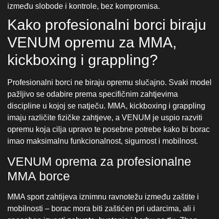
discipline u kojoj se natječu. MMA, kickboxing i grappling
imaju različite fizičke zahtjeve, a VENUM je uspio razviti
opremu koja cilja upravo te posebne potrebe kako bi borac
imao maksimalnu funkcionalnost, sigurnost i mobilnost.
VENUM oprema za profesionalne
MMA borce
MMA sport zahtijeva iznimnu ravnotežu između zaštite i
mobilnosti – borac mora biti zaštićen pri udarcima, ali i
sposoban izvesti zahvate, hvatanje i borbu na tlu. Zbog
toga profesionalci često biraju:
MMA rukavice s tanjim profilom – omogućavaju bolji
hvat i prijelaz iz udarca u zahvat bez ograničenja.
Rashguardi s kompresijom – podržavaju mišićne
skupine bez ograničavanja pokreta.
Fokusirane kombinacije s ostalom opremom poput
štitnika za potkoljenice i štitnika za zube – kako bi sve
funkcionalnosti bile usklađene.