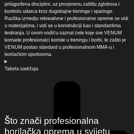
Tabela sadržaja
Što znači profesionalna
borilačka oprema u svijetu
MMA i borilačkih sportova?
U svijetu profesionalnih borilačkih sportova, oprema nije
samo dodatak. Oprema je alat koji izravno utječe na
sigurnost, performanse i karijeru sportaša. Profesionalna
borilačka oprema mora zadovoljiti najviše sigurnosne i
funkcionalne standarde, jer je izložena ekstremnim
opterećenjima, višesatnim treninzima i ponavljanim