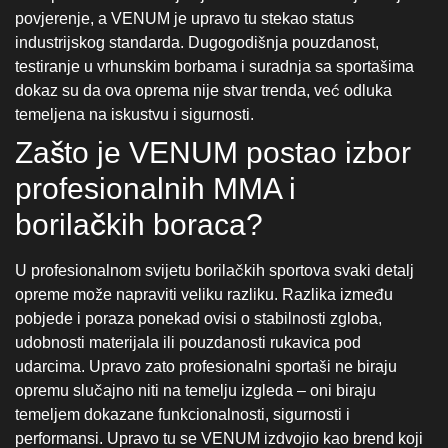
borilačkih boraca?
U profesionalnom svijetu borilačkih sportova svaki detalj
opreme može napraviti veliku razliku. Razlika između
pobjede i poraza ponekad ovisi o stabilnosti zgloba,
udobnosti materijala ili pouzdanosti rukavica pod
udarcima. Upravo zato profesionalni sportaši ne biraju
opremu slučajno niti na temelju izgleda – oni biraju
temeljem dokazane funkcionalnosti, sigurnosti i
performansi. Upravo tu se VENUM izdvojio kao brend koji
zadovoljava najstrože kriterije i sve se češće povezuje s
najvećim imenima i organizacijama u svijetu borilačkih
sportova.
VENUM nije samo popularan brend; on je rezultat
dugogodišnjeg razvoja, testiranja i usavršavanja u realnim
borbenim uvjetima. Svaka nova serija proizvoda prolazi
kroz zahtjevne provjere, a povratne informacije dolaze
upravo od onih koji opremu koriste u treninzima,