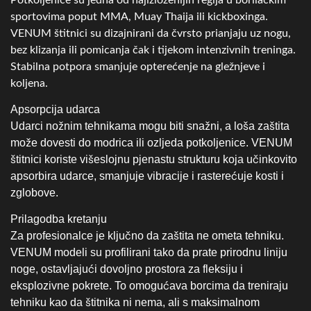
štitnici koriste višeslojnu pjenastu strukturu koja učinkovito
apsorbira udarce, smanjuje vibracije i rasterećuje kosti i
zglobove.
Prilagodba kretanju
Za profesionalce je ključno da zaštita ne ometa tehniku.
VENUM modeli su profilirani tako da prate prirodnu liniju
noge, ostavljajući dovoljno prostora za fleksiju i
eksplozivne pokrete. To omogućava borcima da treniraju
tehniku kao da štitnika ni nema, ali s maksimalnom
sigurnošću.
Suspenzori, štitnici za zube i
dodatna VENUM zaštitna oprema
Professionalci ne prepuštaju ništa slučaju – posebno kada
je riječ o osjetljivim regijama poput prepona, glave i usta.
Suspenzori su neizostavni jer pružaju zaštitu intimnih