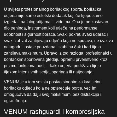
borilačkim sportovima gledaju opremu prvenstveno kroz
prizmu funkcionalnosti – kako odjeća podržava tijelo
tijekom intenzivnih serija, sparinga ili natjecanja.
VENUM je u tom smislu postao sinonim za kvalitetnu
borilačku odjeću koja ne opterećuje borce, već im
omogućava da daju svoj maksimum, bez distrakcija i
ograničenja.
VENUM rashguardi i kompresijska
oprema za borce
Rashguardi i kompresijska odjeća igraju ključnu ulogu u
pripremi tijela za trening, ali i za povratak u formu nakon
napora.
Podrška mišićima
Kompresijski rashguardi iz VENUM-a dizajnirani su tako
da stabiliziraju mišiće i smanjuju mikro-vibracije tijekom
intenzivnih pokreta. To znači manji umor mišića, brži