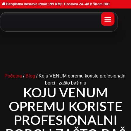
🚚 Besplatna dostava iznad 199 KM
⚡ Dostava 24–48 h širom BiH
Početna
/
Blog
/ Koju VENUM opremu koriste profesionalni
borci i zašto baš nju
KOJU VENUM
OPREMU KORISTE
PROFESIONALNI