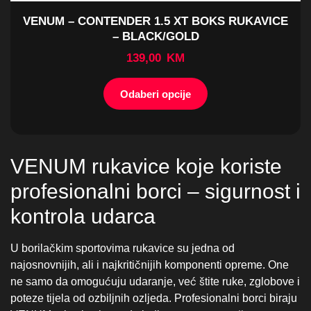
VENUM rukavice koje koriste
profesionalni borci – sigurnost i
kontrola udarca
U borilačkim sportovima rukavice su jedna od
najosnovnijih, ali i najkritičnijih komponenti opreme. One
ne samo da omogućuju udaranje, već štite ruke, zglobove i
poteze tijela od ozbiljnih ozljeda. Profesionalni borci biraju
VENUM rukavice jer nude jedinstvenu ravnotežu
sigurnosti, udobnosti i kontrole – sve što je potrebno za
zahtjevne treninge i borbe.
Koje VENUM rukavice koriste
profesionalni MMA borci u treningu i
borbi?
MMA rukavice su specifične jer kombiniraju zaštitu sa