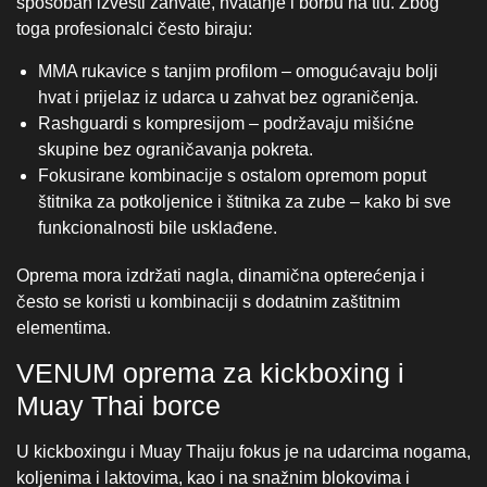
Oprema mora izdržati nagla, dinamična opterećenja i
često se koristi u kombinaciji s dodatnim zaštitnim
elementima.
VENUM oprema za kickboxing i
Muay Thai borce
U kickboxingu i Muay Thaiju fokus je na udarcima nogama,
koljenima i laktovima, kao i na snažnim blokovima i
ravnoteži. Zato profesionalci odabiru:
Čvršći štitnici za potkoljenice s izvrsnom apsorpcijom
udaraca.
Modeli rukavica koji omogućuju bolju kontrolu snage
udarca, a istovremeno ostaju lagani.
Borilačka odjeća koja ne ometa vid i refleks, a pruža
maksimalnu udobnost i mobilnost.