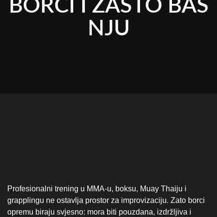
BORCI I ZAŠTO BAŠ
NJU
Profesionalni trening u MMA-u, boksu, Muay Thaiju i
grapplingu ne ostavlja prostor za improvizaciju. Zato borci
opremu biraju svjesno: mora biti pouzdana, izdržljiva i
prilagođena disciplini, uz provjerenu zaštitu zglobova i
kontrolu udarca kroz dugotrajne treninge i sparinge.
Razlika izmedju rekreativne i profesionalne opreme se vidi
u materijalima, i vidi se u konstrukciji kao i standardima
testiranja. U ovom vodiču saznat ćete koje sve VENUM
komade profesionalci koriste u treningu i borbi, te zašto je
VENUM postao standard u profesionalnom MMA-u i
borilačkim sportovima.