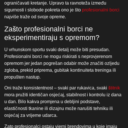
opremom jer jedan pogrešan odabir može značiti ozljedu
zgloba, prekid priprema, gubitak kontinuiteta treninga ili
propušten nastup.
Oni traže konsistentnost – svaki par rukavica, svaki
štitnik
mora pružiti identičan osjećaj, stabilnost i kontrolu iz dana
u dan. Bilo kakva promjena u debljini podstave,
elastičnosti tkanine ili dizajnu može narušiti tehniku ili
osjećaj za vrijeme udarca.
Zato profesionalci ostaju vjerni brendovima u koje imaju
povjerenje, a VENUM je upravo tu stekao status
industrijskog standarda. Dugogodišnja pouzdanost,
testiranje u vrhunskim borbama i suradnja sa sportašima
dokaz su da ova oprema nije stvar trenda, već odluka
temeljena na iskustvu i sigurnosti.
Zašto je VENUM postao izbor
profesionalnih MMA i