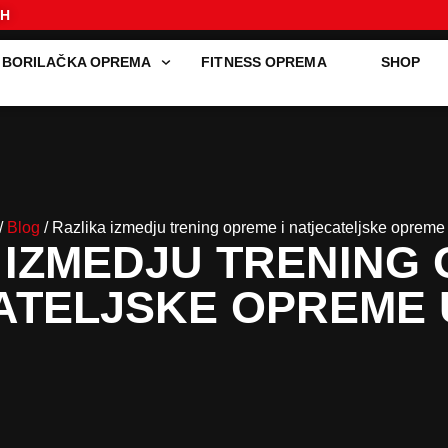
I
BORILAČKA OPREMA
FITNESS OPREMA
SHOP
/
Blog
/ Razlika izmedju trening opreme i natjecateljske oprem
 IZMEDJU TRENING 
ATELJSKE OPREME 