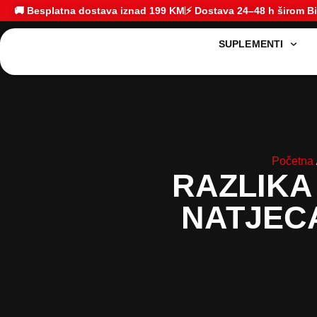
🚚 Besplatna dostava iznad 199 KM
⚡ Dostava 24–48 h širom BiH
SUPLEMENT
Početna
RAZLIKA
NATJEC