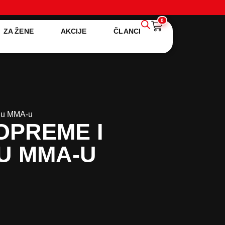
0
ZA ŽENE
AKCIJE
ČLANCI
e u MMA-u
OPREME I
U MMA-U