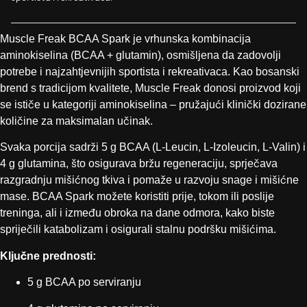
Muscle Freak BCAA Spark je vrhunska kombinacija
aminokiselina (BCAA + glutamin), osmišljena da zadovolji
potrebe i najzahtjevnijih sportista i rekreativaca. Kao bosanski
brend s tradicijom kvalitete, Muscle Freak donosi proizvod koji
se ističe u kategoriji aminokiselina – pružajući klinički dozirane
količine za maksimalan učinak.
Svaka porcija sadrži 5 g BCAA (L-Leucin, L-Izoleucin, L-Valin) i
4 g glutamina, što osigurava bržu regeneraciju, sprječava
razgradnju mišićnog tkiva i pomaže u razvoju snage i mišićne
mase. BCAA Spark možete koristiti prije, tokom ili poslije
treninga, ali i između obroka na dane odmora, kako biste
spriječili katabolizam i osigurali stalnu podršku mišićima.
Ključne prednosti:
5 g BCAA po serviranju