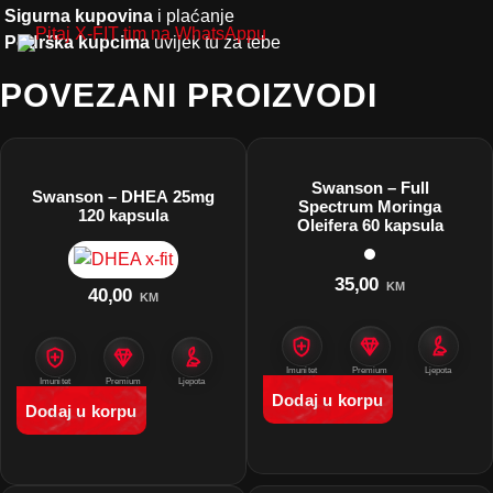
Sigurna kupovina
i plaćanje
Podrška kupcima
uvijek tu za tebe
POVEZANI PROIZVODI
Swanson – Full
Swanson – DHEA 25mg
Spectrum Moringa
120 kapsula
Oleifera 60 kapsula
35,00
KM
40,00
KM
Imunitet
Premium
Ljepota
proizvodi
Imunitet
Premium
Ljepota
proizvodi
Dodaj u korpu
Dodaj u korpu