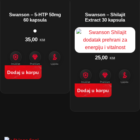
Swanson – 5-HTP 50mg
Swanson – Shilajit
60 kapsula
Extract 30 kapsula
35,00
KM
25,00
KM
Imunitet
Premium
Ljepota
proizvodi
Dodaj u korpu
Imunitet
Premium
Ljepota
proizvodi
Dodaj u korpu