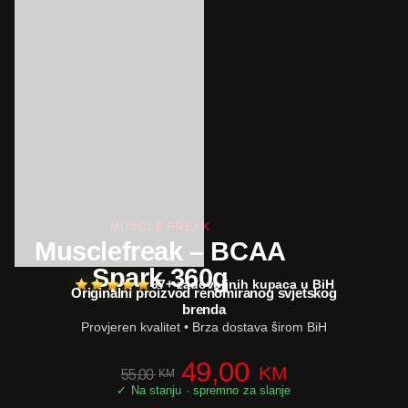
MUSCLE FREAK
Musclefreak – BCAA
Spark 360g
97+ zadovoljnih kupaca u BiH
Originalni proizvod renomiranog svjetskog
brenda
Provjeren kvalitet • Brza dostava širom BiH
49,00
KM
55,00
KM