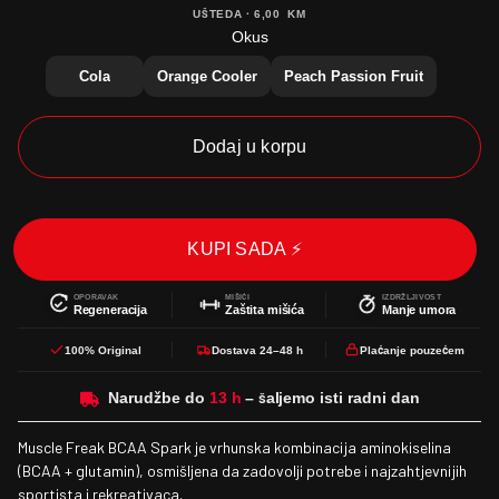
UŠTEDA ·
6,00
KM
Okus
Cola
Orange Cooler
Peach Passion Fruit
Dodaj u korpu
KUPI SADA ⚡
OPORAVAK
MIŠIĆI
IZDRŽLJIVOST
Regeneracija
Zaštita mišića
Manje umora
100% Original
Dostava 24–48 h
Plaćanje pouzećem
Narudžbe do
Muscle Freak BCAA Spark je vrhunska kombinacija aminokiselina
(BCAA + glutamin), osmišljena da zadovolji potrebe i najzahtjevnijih
sportista i rekreativaca.