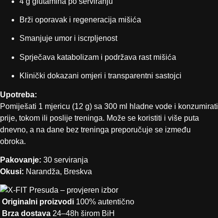
4 g glutamina po serviranju
Brži oporavak i regeneracija mišića
Smanjuje umor i iscrpljenost
Sprječava katabolizam i podržava rast mišića
Klinički dokazani omjeri i transparentni sastojci
Upotreba:
Pomiješati 1 mjericu (12 g) sa 300 ml hladne vode i konzumirati
prije, tokom ili poslije treninga. Može se koristiti i više puta
dnevno, a na dane bez treninga preporučuje se između
obroka.
Pakovanje:
30 serviranja
Okusi:
Narandža, Breskva
Originalni proizvodi
100% autentično
Brza dostava
24–48h širom BiH