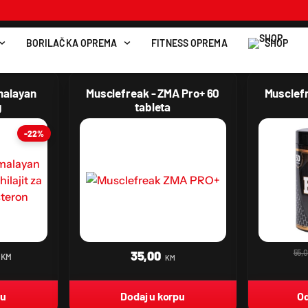
BORILAČKA OPREMA
FITNESS OPREMA
SHOP
malayan
Musclefreak - ZMA Pro+ 60
Musclef
g
tableta
-22%
55,
35,00
KM
KM
pu
Dodaj u korpu
Od