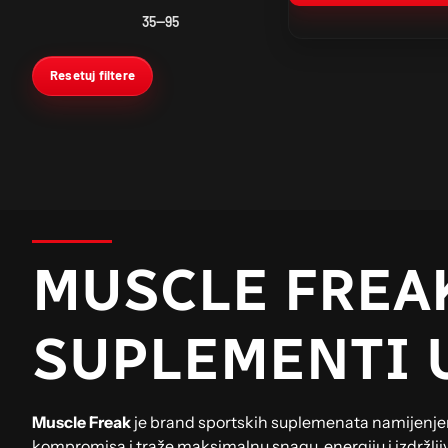
35
—
95
Resetuj filtere
MUSCLE FREA
SUPLEMENTI 
Muscle Freak
je brand sportskih suplemenata namijenjen
kompromisa i traže maksimalnu snagu, energiju i izdržlji