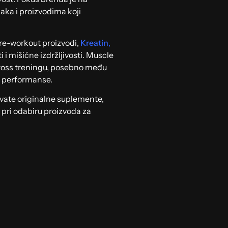
aka i proizvodima koji
re-workout proizvodi,
Kreatin
,
 i mišićne izdržljivosti. Muscle
 cross treningu, posebno među
e performanse.
vate originalne suplemente,
 pri odabiru proizvoda za