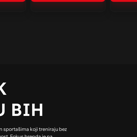
K
U BIH
 sportašima koji treniraju bez
vost. Fokus brenda je na