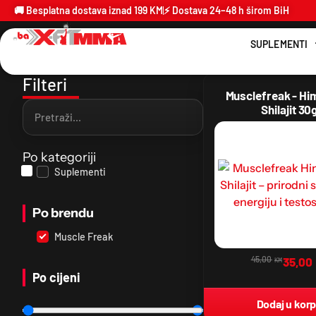
🚚 Besplatna dostava iznad 199 KM
⚡ Dostava 24–48 h širom BiH
SUPLEMENTI
Filteri
Musclefreak - Hi
Shilajit 30
Po kategoriji
Suplementi
Po brendu
Muscle Freak
45,00
35,00
KM
Po cijeni
Dodaj u kor