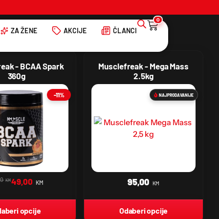
0
ZA ŽENE
AKCIJE
ČLANCI
reak - BCAA Spark
Musclefreak - Mega Mass
360g
2.5kg
-11%
NAJPRODAVANIJE
00
49,00
95,00
KM
KM
KM
aberi opcije
Odaberi opcije