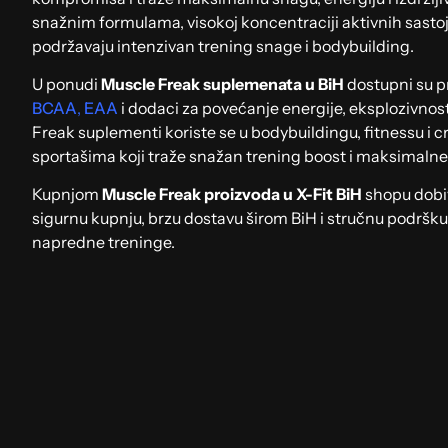
snažnim formulama, visokoj koncentraciji aktivnih sastoj
podržavaju intenzivan trening snage i bodybuilding.
U ponudi
Muscle Freak suplemenata u BiH
dostupni su p
BCAA
,
EAA
i dodaci za povećanje energije, eksplozivnosti
Freak suplementi koriste se u bodybuildingu, fitnessu i
sportašima koji traže snažan trening boost i maksimaln
Kupnjom
Muscle Freak proizvoda u X-Fit BiH
shopu dobi
sigurnu kupnju, brzu dostavu širom BiH i stručnu podršku
napredne treninge.