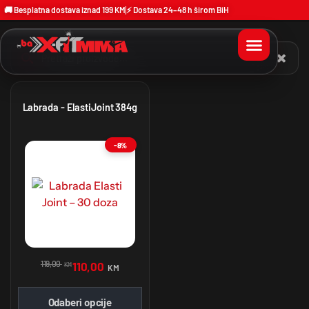
🚚 Besplatna dostava iznad 199 KM
⚡ Dostava 24–48 h širom BiH
Labrada - ElastiJoint 384g
-8%
119,00
110,00
KM
KM
Odaberi opcije