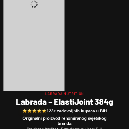
LABRADA NUTRITION
Labrada – ElastiJoint 384g
123+ zadovoljnih kupaca u BiH
Originalni proizvod renomiranog svjetskog
brenda