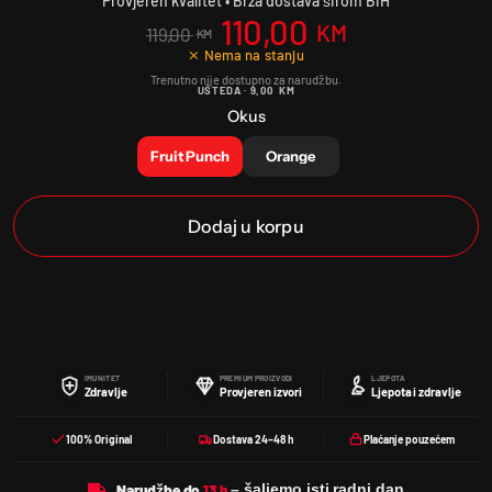
Provjeren kvalitet • Brza dostava širom BiH
110,00
KM
119,00
KM
⨯ Nema na stanju
UŠTEDA ·
9,00
KM
Okus
Fruit Punch
Orange
Dodaj u korpu
IMUNITET
PREMIUM PROIZVODI
LJEPOTA
Zdravlje
Provjeren izvori
Ljepota i zdravlje
100% Original
Dostava 24–48 h
Plaćanje pouzećem
Narudžbe do