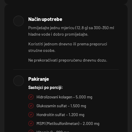
Način upotrebe
Pomiješajte jednu mjericu (12,8 g) sa 300–350 ml
hladne vode i dobro promiješajte.
Koristiti jednom dnevno ili prema preporuci
stručne osobe.
Ne prekoračivati preporučenu dnevnu dozu.
Pakiranje
Sastojci po porciji:
Hidrolizovani kolagen – 5.000 mg
Glukozamin sulfat – 1.500 mg
Hondroitin sulfat – 1.200 mg
MSM (Metilsulfonilmetan) – 2.000 mg