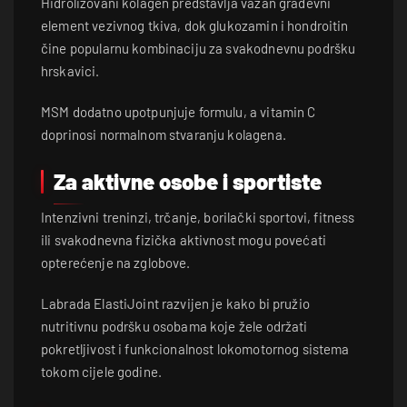
Hidrolizovani kolagen predstavlja važan građevni
element vezivnog tkiva, dok glukozamin i hondroitin
čine popularnu kombinaciju za svakodnevnu podršku
hrskavici.
MSM dodatno upotpunjuje formulu, a vitamin C
doprinosi normalnom stvaranju kolagena.
Za aktivne osobe i sportiste
Intenzivni treninzi, trčanje, borilački sportovi, fitness
ili svakodnevna fizička aktivnost mogu povećati
opterećenje na zglobove.
Labrada ElastiJoint razvijen je kako bi pružio
nutritivnu podršku osobama koje žele održati
pokretljivost i funkcionalnost lokomotornog sistema
tokom cijele godine.