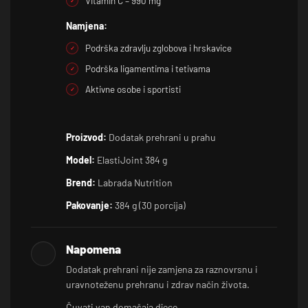
Vitamin C – 990 mg
Namjena:
Podrška zdravlju zglobova i hrskavice
Podrška ligamentima i tetivama
Aktivne osobe i sportisti
Proizvod:
Dodatak prehrani u prahu
Model:
ElastiJoint 384 g
Brend:
Labrada Nutrition
Pakovanje:
384 g (30 porcija)
Napomena
Dodatak prehrani nije zamjena za raznovrsnu i
uravnoteženu prehranu i zdrav način života.
Čuvati van domašaja djece.