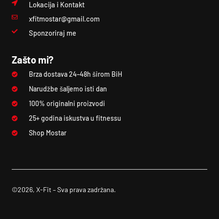
Lokacija i Kontakt
xfitmostar@gmail.com
Sponzoriraj me
Zašto mi?
Brza dostava 24–48h širom BiH
Narudžbe šaljemo isti dan
100% originalni proizvodi
25+ godina iskustva u fitnessu
Shop Mostar
©2026, X-Fit – Sva prava zadržana.