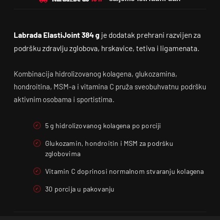
Labrada ElastiJoint 384 g
je dodatak prehrani razvijen za
podršku zdravlju zglobova, hrskavice, tetiva i ligamenata.
Kombinacija hidrolizovanog kolagena, glukozamina,
hondroitina, MSM-a i vitamina C pruža sveobuhvatnu podršku
aktivnim osobama i sportistima.
5 g hidrolizovanog kolagena po porciji
Glukozamin, hondroitin i MSM za podršku
zglobovima
Vitamin C doprinosi normalnom stvaranju kolagena
30 porcija u pakovanju