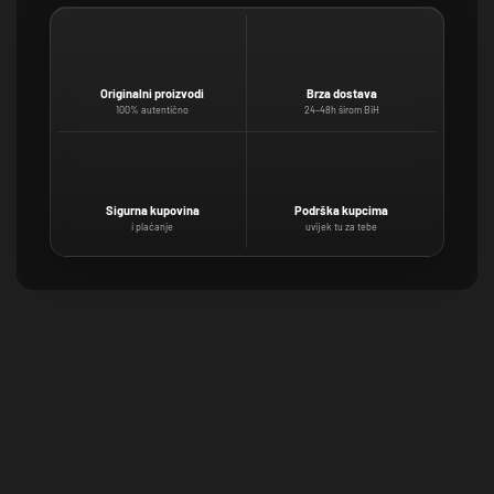
Originalni proizvodi
Brza dostava
100% autentično
24–48h širom BiH
Sigurna kupovina
Podrška kupcima
i plaćanje
uvijek tu za tebe