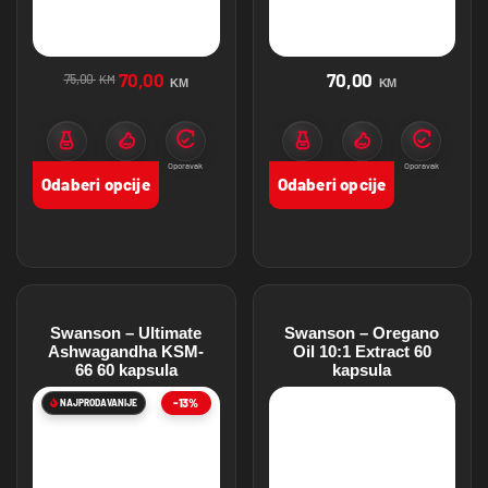
70,00
70,00
75,00
KM
KM
KM
Protein
Mišićna masa
Oporavak
Protein
Mišićna masa
Oporavak
Odaberi opcije
Odaberi opcije
Swanson – Ultimate
Swanson – Oregano
Ashwagandha KSM-
Oil 10:1 Extract 60
66 60 kapsula
kapsula
-13%
NAJPRODAVANIJE