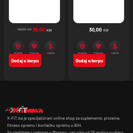
39,00
30,00
45,00
KM
KM
KM
Imunitet
Premium
Ljepota
Imunitet
Premium
Ljepota
proizvodi
proizvodi
Dodaj u korpu
Dodaj u korpu
X-FIT.ba je specijalizirani online shop za suplemente, proteine,
fitness opremu i borilačku opremu u BiH.
Sa sjedištem i radnjom u Mostaru, već više od 25 godina nudimo