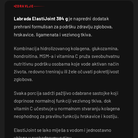
ZDRAVLJE
Labrada ElastiJoint 384 g
je napredni dodatak
prehrani formulisan za podršku zdravlju zglobova,
hrskavice, ligamenata i vezivnog tkiva.
Kombinacija hidrolizovanog kolagena, glukozamina,
hondroitina, MSM-a i vitamina C pruža sveobuhvatnu
nutritivnu podršku osobama koje vode aktivan način
života, redovno treniraju ili žele očuvati pokretljivost
zglobova.
Svaka porcija sadrži pažljivo odabrane sastojke koji
doprinose normalnoj funkciji vezivnog tkiva, dok
vitamin C učestvuje u normalnom stvaranju kolagena
neophodnog za pravilnu funkciju hrskavice i kostiju.
ElastiJoint se lako miješa s vodom i jednostavno
uklapa u svakodnevnu rutinu.