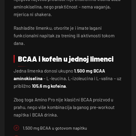
aminokiselina, nego praktičnost – nema vaganja,
mjerica ni shakera.
Rashladite limenku, otvorite je i imate lagani
funkcionalni napitak za trening ili aktivnosti tokom
dana.
BCAA i kofein u jednoj limenci
Jedna limenka donosi ukupno
1.500 mg BCAA
aminokiselina
– L-leucina, L-izoleucina i L-valina – uz
približno
105,6 mg kofeina
.
Zbog toga Amino Pro nije klasični BCAA proizvod u
prahu, nego više kombinacija laganog pre-workout
napitka i BCAA drinka.
1.500 mg BCAA u gotovom napitku