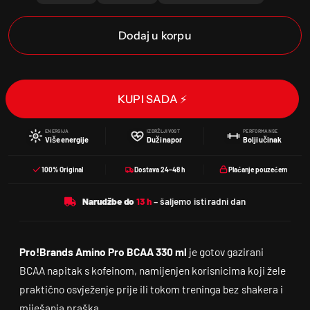
Dodaj u korpu
KUPI SADA ⚡
ENERGIJA
IZDRŽLJIVOST
PERFORMANSE
Više energije
Duži napor
Bolji učinak
100% Original
Dostava 24–48 h
Plaćanje pouzećem
Narudžbe do
Pro!Brands Amino Pro BCAA 330 ml
je gotov gazirani
BCAA napitak s kofeinom, namijenjen korisnicima koji žele
praktično osvježenje prije ili tokom treninga bez shakera i
miješanja praška.