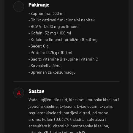
Pakiranje
• Zapremina: 330 ml
• Oblik: gazirani funkcionalni napitak
• BCAA: 1.500 mg po limenci
• Kofein: 32 mg / 100 ml
• Kofein po limenci: približno 105,6 mg
• Šećer: 0 g
• Protein: 0,75 g / 100 ml
• Sadrži vitamine B skupine i vitamin C
• Sa zaslađivačima
• Spreman za konzumaciju
Sastav
Voda, ugljični dioksid, kiseline: limunska kiselina i
jabučna kiselina, L-leucin, L-izoleucin, L-valin,
regulator kiselosti: natrijevi citrati, prirodne
arome, kofein (0,032%), sladila: sukraloza i
acesulfam K, vitamini: pantotenska kiselina,
vitamin B6, biotin i vitamin B12.