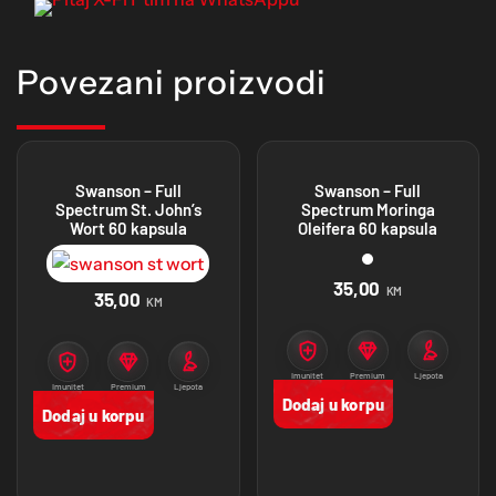
Povezani proizvodi
Swanson – Full
Swanson – Full
Spectrum St. John’s
Spectrum Moringa
Wort 60 kapsula
Oleifera 60 kapsula
35,00
KM
35,00
KM
Imunitet
Premium
Ljepota
proizvodi
Imunitet
Premium
Ljepota
proizvodi
Dodaj u korpu
Dodaj u korpu