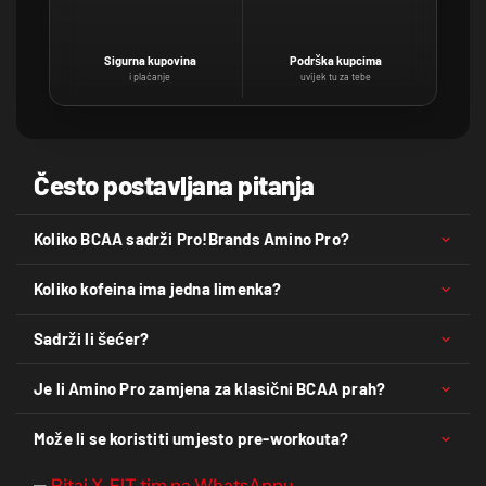
Sigurna kupovina
Podrška kupcima
i plaćanje
uvijek tu za tebe
Često postavljana pitanja
Koliko BCAA sadrži Pro!Brands Amino Pro?
Koliko kofeina ima jedna limenka?
Sadrži li šećer?
Je li Amino Pro zamjena za klasični BCAA prah?
Može li se koristiti umjesto pre-workouta?