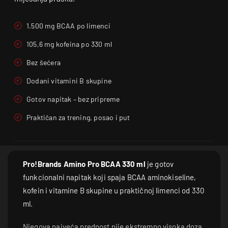
1.500 mg BCAA po limenci
105,6 mg kofeina po 330 ml
Bez šećera
Dodani vitamini B skupine
Gotov napitak – bez pripreme
Praktičan za trening, posao i put
Pro!Brands Amino Pro BCAA 330 ml
je gotov
funkcionalni napitak koji spaja BCAA aminokiseline,
kofein i vitamine B skupine u praktičnoj limenci od 330
ml.
Njegova najveća prednost nije ekstremno visoka doza