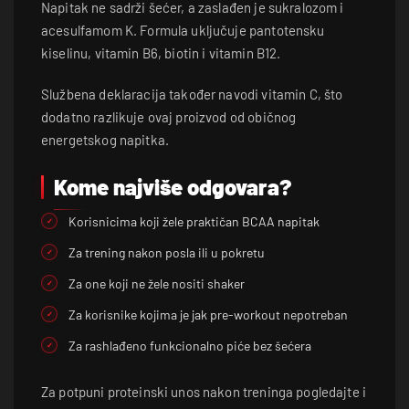
Napitak ne sadrži šećer, a zaslađen je sukralozom i
acesulfamom K. Formula uključuje pantotensku
kiselinu, vitamin B6, biotin i vitamin B12.
Službena deklaracija također navodi vitamin C, što
dodatno razlikuje ovaj proizvod od običnog
energetskog napitka.
Kome najviše odgovara?
Korisnicima koji žele praktičan BCAA napitak
Za trening nakon posla ili u pokretu
Za one koji ne žele nositi shaker
Za korisnike kojima je jak pre-workout nepotreban
Za rashlađeno funkcionalno piće bez šećera
Za potpuni proteinski unos nakon treninga pogledajte i