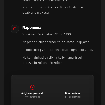
Sastav arome može se razlikovati ovisno o
odabranom okusu.
Napomena
Visok sadržaj kofeina: 32 mg / 100 ml.
Ne preporučuje se djeci, trudnicama i dojiljama.
Osobe osjetljive na kofein trebaju ograničiti unos.
Ne kombinirati s velikim količinama drugih
proizvoda koji sadrže kofein.
Originalni proizvodi
Brza dostava
100% autentično
24–48h širom BiH