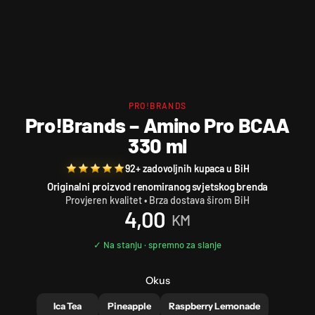
PRO!BRANDS
Pro!Brands – Amino Pro BCAA
330 ml
92+ zadovoljnih kupaca u BiH
Originalni proizvod renomiranog svjetskog brenda
Provjeren kvalitet • Brza dostava širom BiH
4,00
KM
Okus
Ica Tea
Pineapple
Raspberry Lemonade