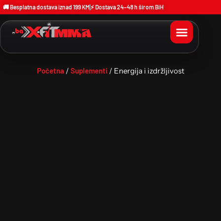
🚚 Besplatna dostava iznad 199 KM
⚡ Dostava 24–48 h širom BiH
Početna
/
Suplementi
/ Energija i izdržljivost