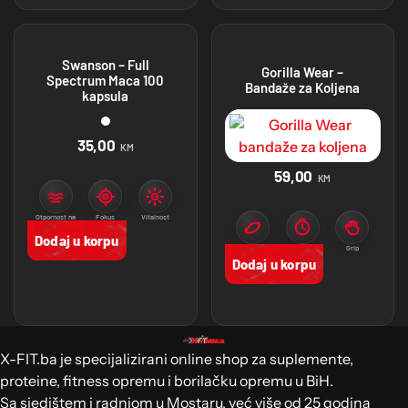
Swanson – Full
Gorilla Wear –
Spectrum Maca 100
Bandaže za Koljena
kapsula
35,00
KM
59,00
KM
Otpornost na
Fokus
Vitalnost
stres
Dodaj u korpu
Pokret
Trening
Grip
Dodaj u korpu
X-FIT.ba je specijalizirani online shop za suplemente,
proteine, fitness opremu i borilačku opremu u BiH.
Sa sjedištem i radnjom u Mostaru, već više od 25 godina