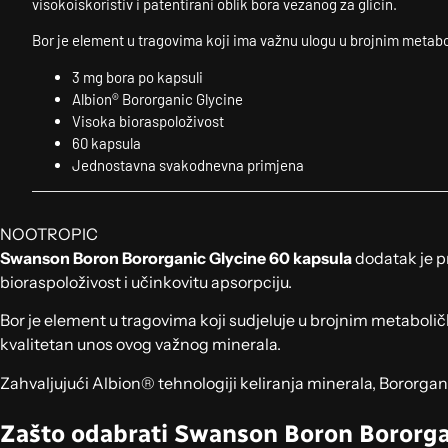
visokoiskoristiv i patentirani oblik bora vezanog za glicin.
Bor je element u tragovima koji ima važnu ulogu u brojnim meta
3 mg bora po kapsuli
Albion® Bororganic Glycine
Visoka bioraspoloživost
60 kapsula
Jednostavna svakodnevna primjena
NOOTROPIC
Swanson Boron Bororganic Glycine 60 kapsula
dodatak je pr
bioraspoloživost i učinkovitu apsorpciju.
Bor je element u tragovima koji sudjeluje u brojnim metabol
kvalitetan unos ovog važnog minerala.
Zahvaljujući Albion® tehnologiji keliranja minerala, Bororga
Zašto odabrati Swanson Boron Bororga