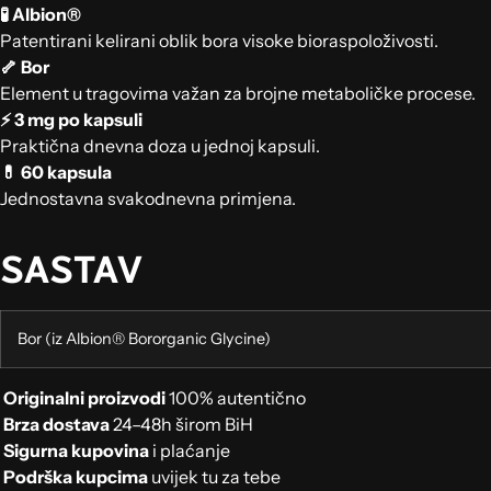
🧪 Albion®
Patentirani kelirani oblik bora visoke bioraspoloživosti.
🦴 Bor
Element u tragovima važan za brojne metaboličke procese.
⚡ 3 mg po kapsuli
Praktična dnevna doza u jednoj kapsuli.
💊 60 kapsula
Jednostavna svakodnevna primjena.
SASTAV
Bor (iz Albion® Bororganic Glycine)
Originalni proizvodi
100% autentično
Brza dostava
24–48h širom BiH
Sigurna kupovina
i plaćanje
Podrška kupcima
uvijek tu za tebe