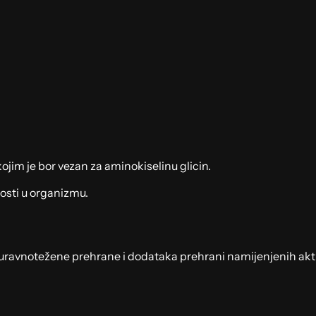
jim je bor vezan za aminokiselinu glicin.
ivosti u organizmu.
io uravnotežene prehrane i dodataka prehrani namijenjenih ak