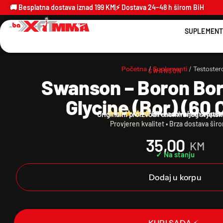
🚚 Besplatna dostava iznad 199 KM
⚡ Dostava 24–48 h širom BiH
SUPLEMENT
Početna
/
Suplementi
/ Testoster
SWANSON
Swanson – Boron Bor
Glycine (Bor) (60 
88+ zadovoljnih kupac
Originalni proizvod renomiranog svjets
Provjeren kvalitet • Brza dostava šir
35,00
KM
✓ Na stanju
Dodaj u korpu