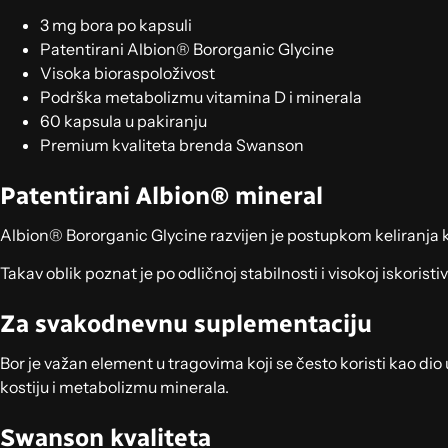
3 mg bora po kapsuli
Patentirani Albion® Bororganic Glycine
Visoka bioraspoloživost
Podrška metabolizmu vitamina D i minerala
60 kapsula u pakiranju
Premium kvaliteta brenda Swanson
Patentirani Albion® mineral
Albion® Bororganic Glycine razvijen je postupkom keliranja ko
Takav oblik poznat je po odličnoj stabilnosti i visokoj iskorist
Za svakodnevnu suplementaciju
Bor je važan element u tragovima koji se često koristi kao d
kostiju i metabolizmu minerala.
Swanson kvaliteta