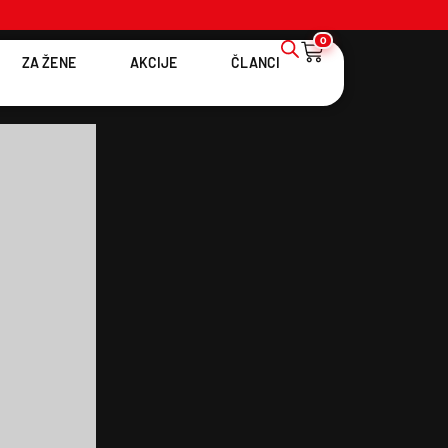
0
ZA ŽENE
AKCIJE
ČLANCI