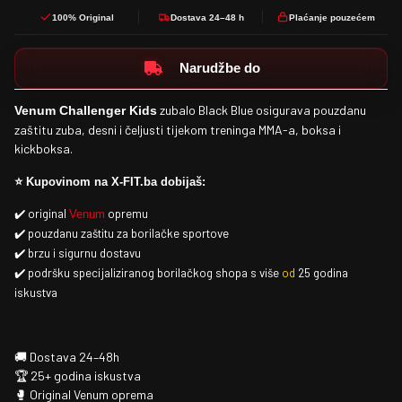
100% Original
Dostava 24–48 h
Plaćanje pouzećem
Narudžbe do
zubalo Black Blue osigurava pouzdanu
Venum Challenger Kids
zaštitu zuba, desni i čeljusti tijekom treninga MMA-a, boksa i
kickboksa.
⭐ Kupovinom na X-FIT.ba dobijaš:
✔️ original
opremu
Venum
✔️ pouzdanu zaštitu za borilačke sportove
✔️ brzu i sigurnu dostavu
✔️ podršku specijaliziranog borilačkog shopa s više
od
25 godina
iskustva
🚚 Dostava 24–48h
🏆 25+ godina iskustva
🥊 Original Venum oprema