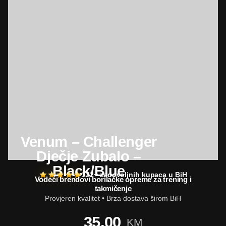
Venum – Challenger
Dječje Zubalo –
Black/Blue
122+ zadovoljnih kupaca u BiH
Vodeći brendovi borilačke opreme za trening i
takmičenje
Provjeren kvalitet • Brza dostava širom BiH
35,00
KM