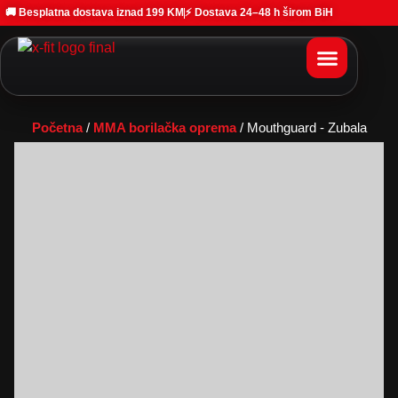
🚚 Besplatna dostava iznad 199 KM
⚡ Dostava 24–48 h širom BiH
Početna
/
MMA borilačka oprema
/ Mouthguard - Zubala