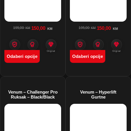
150,00
150,00
195,00
195,00
KM
KM
KM
KM
Zaštita
Namjena
Original
Zaštita
Namjena
Original
Odaberi opcije
Odaberi opcije
Venum – Challenger Pro
Venum – Hyperlift
Ruksak – Black/Black
Gurtne