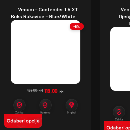
Venum – Contender 1.5 XT
Ven
Boks Rukavice – Blue/White
Dječ
-8%
119,00
129,00
KM
KM
Zaštita
Namjena
Original
Odaberi opcije
Zaštita
Odaberi op