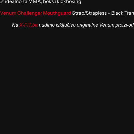
✅ idealno za MMA, boks i kickboxing
Venum Challenger Mouthguard
Strap/Strapless – Black Tran
Na
X-FIT.ba
nudimo isključivo originalne Venum proizvod