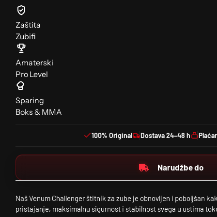
Zaštita
Zubifi
Amaterski
Pro Level
Sparing
Boks & MMA
100% Original
Dostava 24–48 h
Plaća
Narudžbe do
Naš Venum Challenger štitnik za zube je obnovljen i poboljšan ka
pristajanje, maksimalnu sigurnost i stabilnost svega u ustima to