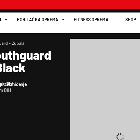
I
BORILAČKA OPREMA
FITNESS OPREMA
SHOP
ard - Zubala
outhguard
Black
a u BiH
g i takmičenje
om BiH