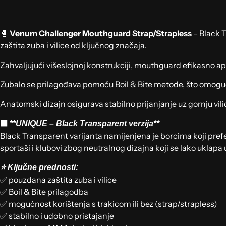
🥊
Venum Challenger Mouthguard Strap/Strapless
– Black T
zaštita zuba i vilice od ključnog značaja.
Zahvaljujući višeslojnoj konstrukciji, mouthguard efikasno ap
Zubalo se prilagođava pomoću Boil & Bite metode, što omogu
Anatomski dizajn osigurava stabilno prijanjanje uz gornju vi
⬛
**UNIQUE – Black Transparent verzija**
Black Transparent varijanta namijenjena je borcima koji prefer
sportaši i klubovi zbog neutralnog dizajna koji se lako uklapa
⭐ Ključne prednosti:
✅ pouzdana zaštita zuba i vilice
✅ Boil & Bite prilagodba
✅ mogućnost korištenja s trakicom ili bez (strap/strapless)
✅ stabilno i udobno pristajanje