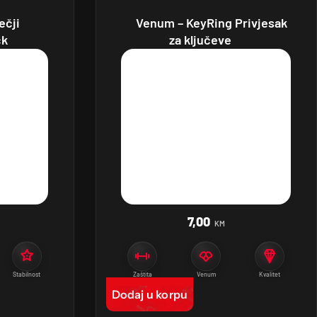
ečji
Venum – KeyRing Privjesak
ck
za ključeve
7,00
KM
Stabilnost
Zaštita
Venum
Kvalitet
Dodaj u korpu