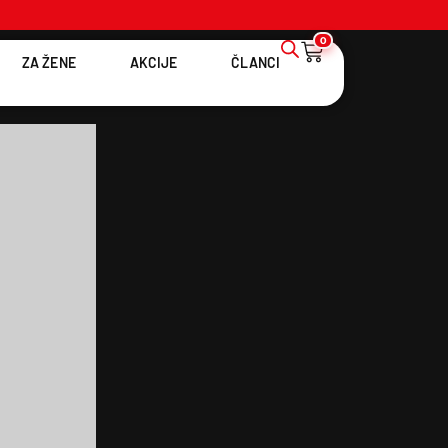
0
ZA ŽENE
AKCIJE
ČLANCI