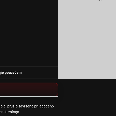
nje pouzećem
ko bi pružio savršeno prilagođeno
kom treninga.