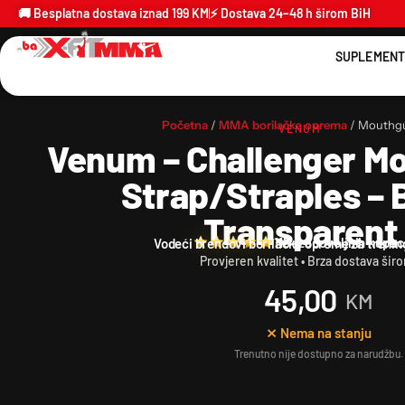
🚚 Besplatna dostava iznad 199 KM
⚡ Dostava 24–48 h širom BiH
SUPLEMENT
Početna
/
MMA borilačka oprema
/ Mouthgu
VENUM
Venum – Challenger M
Strap/Straples – 
Transparent
115+ zadovoljnih kupac
Vodeći brendovi borilačke opreme za trenin
Provjeren kvalitet • Brza dostava šir
45,00
KM
⨯ Nema na stanju