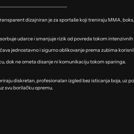
ransparent dizajniran je za sportaše koji treniraju MMA, boks
sorbuje udarce i smanjuje rizik od povreda tokom intenzivnih 
ćava jednostavno i sigurno oblikovanje prema zubima korisni
licu, dok ne ometa disanje ni komunikaciju tokom sparinga.
iraju diskretan, profesionalan izgled bez isticanja boja, uz po
 uz svu borilačku opremu.