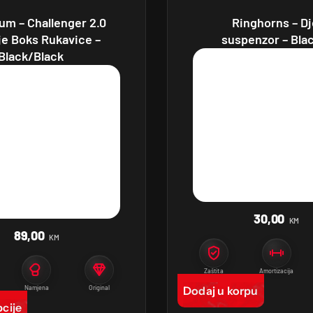
um – Challenger 2.0
Ringhorns – Dj
je Boks Rukavice –
suspenzor – Bla
Black/Black
30,00
KM
89,00
KM
Zaštita
Amortizacija
Namjena
Original
Dodaj u korpu
cije