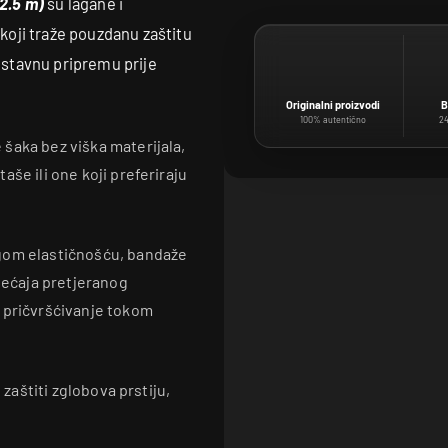
2.5 m)
su lagane i
oji traže pouzdanu zaštitu
nostavnu pripremu prije
Originalni proizvodi
B
100% autentično
24
šaka bez viška materijala,
še ili one koji preferiraju
agom elastičnošću, bandaže
sjećaja pretjeranog
 pričvršćivanje tokom
 zaštiti zglobova prstiju,