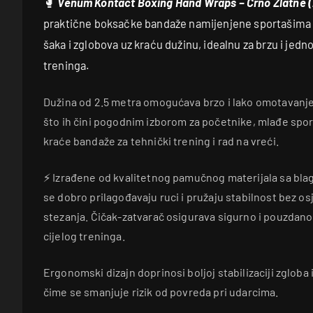
🥊
Venum Kontact Boxing Hand Wraps – Crno Zlatne (
praktične boksačke bandaže namijenjene sportašima k
šaka i zglobova uz kraću dužinu, idealnu za brzu i jed
treninga.
Dužina od 2.5 metra omogućava brzo i lako omotavanje 
što ih čini pogodnim izborom za početnike, mlađe sporta
kraće bandaže za tehnički trening i rad na vreći.
⚡ Izrađene od kvalitetnog pamučnog materijala sa bl
se dobro prilagođavaju ruci i pružaju stabilnost bez o
stezanja. Čičak-zatvarač osigurava sigurno i pouzdano
cijelog treninga.
Ergonomski dizajn doprinosi boljoj stabilizaciji zgloba i
čime se smanjuje rizik od povreda pri udarcima.