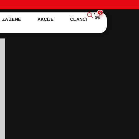
0
ZA ŽENE
AKCIJE
ČLANCI