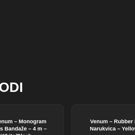
ODI
enum – Monogram
Venum – Rubber
s Bandaže – 4 m –
Narukvica – Yell