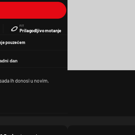
FIT
Prilagodljivo motanje
nje pouzećem
sada ih donosi u novim,