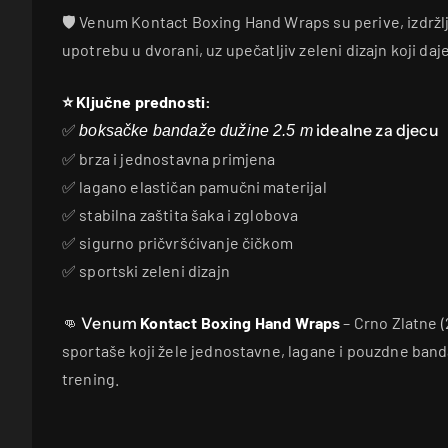
🛡️ Venum Kontact Boxing Hand Wraps su perive, izdržl
upotrebu u dvorani, uz upečatljiv zeleni dizajn koji daje
⭐ Ključne prednosti:
✅
idealne za djecu
boksačke bandaže dužine 2.5 m
✅ brza i jednostavna primjena
✅ lagano elastičan pamučni materijal
✅ stabilna zaštita šaka i zglobova
✅ sigurno pričvršćivanje čičkom
✅ sportski zeleni dizajn
👊
Venum
Kontact Boxing Hand Wraps
– Crno Zlatne (
sportaše koji žele jednostavne, lagane i pouzdne ban
trening.