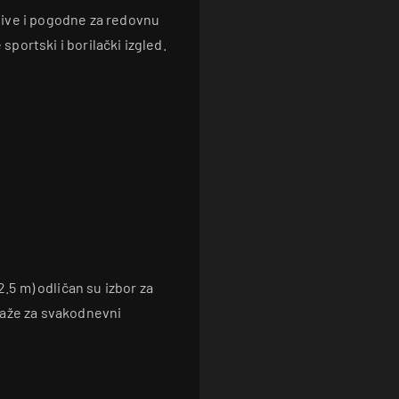
jive i pogodne za redovnu
 sportski i borilački izgled.
2.5 m) odličan su izbor za
daže za svakodnevni