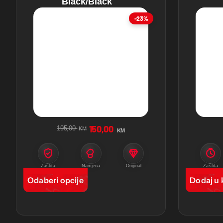
Black/Black
-23%
150,00
195,00
KM
KM
Zaštita
Namjena
Original
Zaštita
Odaberi opcije
Dodaj u 