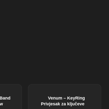
 Band
Venum – KeyRing
ow
Privjesak za ključeve