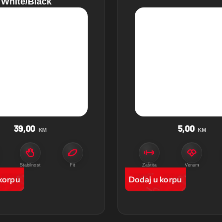
White/Black
39,00
5,00
KM
KM
Stabilnost
Fit
Zaštita
Venum
korpu
Dodaj u korpu