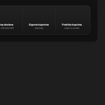
rza dostava
Sigurna kupovina
Podrška kupcima
–48h širom BiH
i plaćanje
uvijek tu za tebe