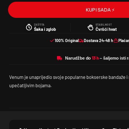
KUPI SADA ⚡
ZAŠTITA
STABILNOST
Šaka i zglob
Čvršći hvat
100% Original
Dostava 24–48 h
Plaća
Narudžbe do
Venum je unaprijedio svoje popularne bokserske bandaže i 
upečatljivim bojama.