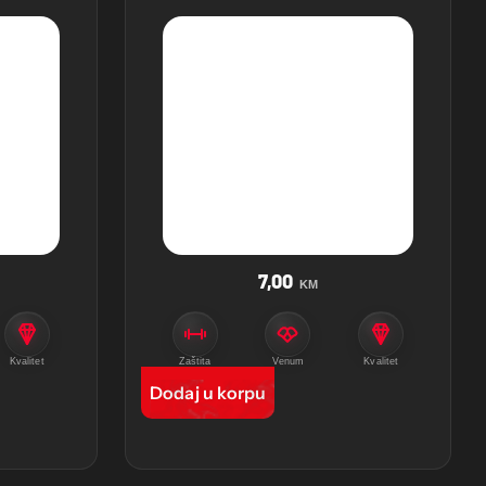
7,00
KM
Kvalitet
Zaštita
Venum
Kvalitet
Dodaj u korpu