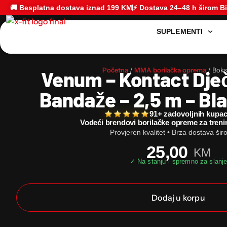
🚚 Besplatna dostava iznad 199 KM
⚡ Dostava 24–48 h širom B
SUPLEMENTI
Početna
/
MMA borilačka oprema
/ Boks
Venum – Kontact Dje
Bandaže – 2,5 m – Bl
91+ zadovoljnih kupa
Vodeći brendovi borilačke opreme za treni
Provjeren kvalitet • Brza dostava ši
25,00
KM
Dodaj u korpu