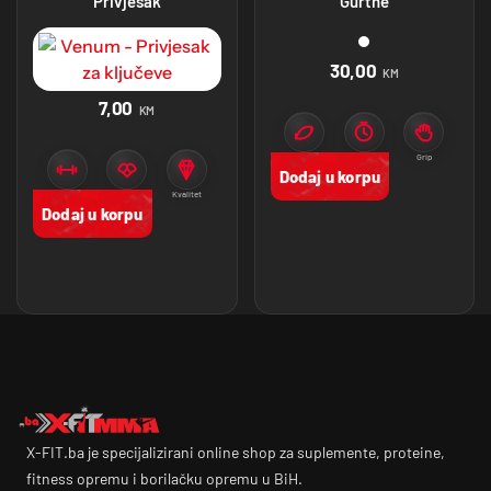
Privjesak
Gurtne
30,00
KM
7,00
KM
Pokret
Trening
Grip
Dodaj u korpu
Zaštita
Venum
Kvalitet
Dodaj u korpu
X-FIT.ba je specijalizirani online shop za suplemente, proteine,
fitness opremu i borilačku opremu u BiH.