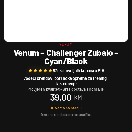
VENUM
Venum – Challenger Zubalo –
Cyan/Black
87+ zadovoljnih kupaca u BiH
Vodeći brendovi borilačke opreme za trening i
takmičenje
Provjeren kvalitet • Brza dostava širom BiH
39,00
KM
⨯ Nema na stanju