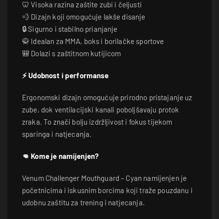
🦷 Visoka razina zaštite zubi i čeljusti
💨 Dizajn koji omogućuje lakše disanje
🔒 Sigurno i stabilno prianjanje
🥋 Idealan za MMA, boks i borilačke sportove
🎒 Dolazi s zaštitnom kutijicom
⚡ Udobnost i performanse
Ergonomski dizajn omogućuje prirodno pristajanje uz
zube, dok ventilacijski kanali poboljšavaju protok
zraka. To znači bolju izdržljivost i fokus tijekom
sparinga i natjecanja.
👊 Kome je namijenjen?
Venum Challenger Mouthguard – Cyan namijenjen je
početnicima i iskusnim borcima koji traže pouzdanu i
udobnu zaštitu za trening i natjecanja.