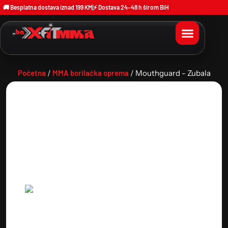
🚚 Besplatna dostava iznad 199 KM
⚡ Dostava 24–48 h širom BiH
Početna
/
MMA borilačka oprema
/ Mouthguard - Zubala