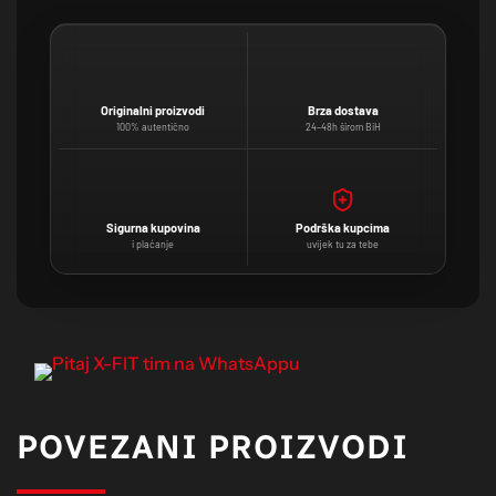
Originalni proizvodi
Brza dostava
100% autentično
24–48h širom BiH
Sigurna kupovina
Podrška kupcima
i plaćanje
uvijek tu za tebe
POVEZANI PROIZVODI