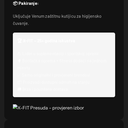
📦 Pakiranje:
Uključuje Venum zaštitnu kutijicu za higijensko
čuvanje.
🏆 X-FIT – 25+ godina iskustva
💪 Lider u suplementaciji i sportskoj opremi
🥊 Borilačka oprema + fitness dodaci na jednom
mjestu
✅ Samo originalni i provjereni brendovi
📦 Proizvodi dostupni odmah na stanju
🚚 Brza i pouzdana dostava