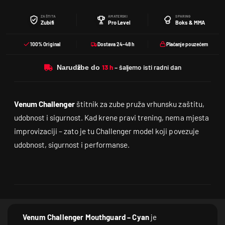
ZAŠTITA
AMATERSKI
SPARING
Zubifi
Pro Level
Boks & MMA
100% Original
Dostava 24–48 h
Plaćanje pouzećem
Narudžbe do
Venum Challenger
štitnik za zube pruža vrhunsku zaštitu,
udobnost i sigurnost. Kad krene pravi trening, nema mjesta
improvizaciji – zato je tu Challenger model koji povezuje
udobnost, sigurnost i performanse.
Venum Challenger Mouthguard – Cyan
je