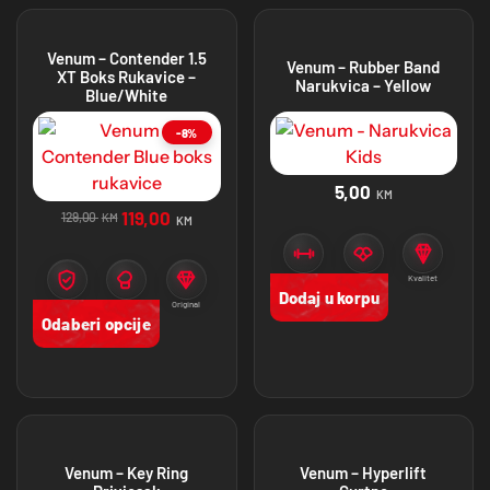
Venum – Contender 1.5
Venum – Rubber Band
XT Boks Rukavice –
Narukvica – Yellow
Blue/White
-8%
5,00
KM
119,00
129,00
KM
KM
Zaštita
Venum
Kvalitet
Dodaj u korpu
Zaštita
Namjena
Original
Odaberi opcije
Venum – Key Ring
Venum – Hyperlift